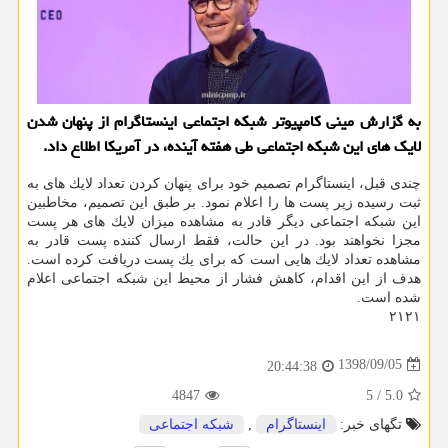
به گزارش مینی كامپیوتر شبكه اجتماعی اینستاگرام از پنهان شدن
لایك های این شبكه اجتماعی طی هفته آینده، در آمریكا اطلاع داد.
چندی قبل، اینستاگرام تصمیم خود برای پنهان كردن تعداد لایك های به
ثبت رسیده زیر پست ها را اعلام نمود. بر طبق این تصمیم، مخاطبین
این شبكه اجتماعی دیگر قادر به مشاهده میزان لایك های هر پست
مجزا نخواهند بود. در این حالت، فقط ارسال كننده پست قادر به
مشاهده تعداد لایك هایی است كه برای یك پست دریافت كرده است.
هدف از این اقدام، كاهش فشار از محیط این شبكه اجتماعی اعلام
شده است.
۲۱۲۱
1398/09/05
20:44:38
4847
5
/
5.0
تگهای خبر:
اینستاگرام
,
شبكه اجتماعی