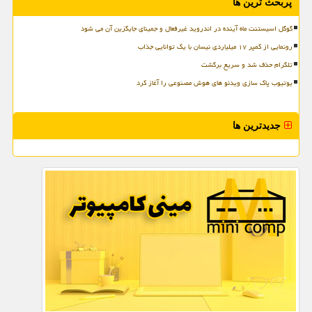
پربحث ترین ها
گوگل اسیستنت ماه آینده در اندروید غیرفعال و جمینای جایگزین آن می شود
رونمایی از کمپر ۱۷ میلیاردی نیسان با یک توانایی جذاب
تلگرام حذف شد و سریع برگشت
یوتیوب پاک سازی ویدئو های هوش مصنوعی را آغاز کرد
جدیدترین ها