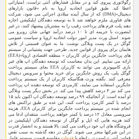
رگولاتوری پیروی کند و در مقابل فشارهای آنتی تراست، امتیازاتی
اعطا کند. طبق قوانین اتحادیه اروپا به نام «قانون بازارهای
دیجیتال»(DMA) که از سال آینده میلادی اجرائی می شود، شرکت
های فناوری ملزم خواهند شد تا به توسعه دهندگان اپلیکیشن اجازه
دهند پلت فرم های پرداخت رقیب را به مشتریان پیشنهاد کنند، در غیر
اینصورت با جریمه ای تا ۱۰ درصد درآمد جهانی شان روبرو می
شوند. استل ورث مدیر امور دولت اتحادیه اروپا و سیاست عمومی
گوگل در یک پست وبلاگی نوشت: ما به عنوان قسمتی از تلاش
هایمان برای پیروی از قوانین جدید، طرحی جهت پشتیبانی از سیستم
های پرداخت جایگزین برای کاربران « منطقه اقتصادی اروپا»(EEA)
ارائه می نماییم. این بدان معناست که توسعه دهندگان اپ های غیر
بازی کامپیوتری می توانند به کاربران EEA بجای سیستم پرداخت
گوگل پلی، یک روش جایگزین برای خرید محتوا و سرویس دیجیتال
معرفی کنند. بگفته ورث هنگامیکه کاربران از یک سیستم پرداخت
جایگزین استفاده می نمایند، کارمزدی که توسعه دهنده اپ پرداخت
می کند نیز ۳ درصد کاهش پیدا می کند. در بخش دیگر پست وبلاگی
او آمده است: از آنجائیکه ۹۹ درصد توسعه دهندگان اپ اکنون باید ۱۵
درصد یا کمتر کارمزد پرداخت کنند، این عده بر طبق تراکنش های
انجام شده در سیستم پرداخت جایگزین برای کاربران EEA، هزینه
سرویسی معادل ۱۲ درصد یا کمتر خواهند پرداخت. منتقدان ادعا می
کنند هزینه هایی که اپل و گوگل از توسعه دهندگان اپلیکیشن در
فروشگاه های اپ خود دریافت می کنند، بالا هستند و به انحصار قدرت
در این شرکتها منجر می شوند. گوگل در دهه گذشته به سبب نقض
قوانین آنتی تراست در رابطه با
خدمات
مقایسه قیمت، سیستم عامل