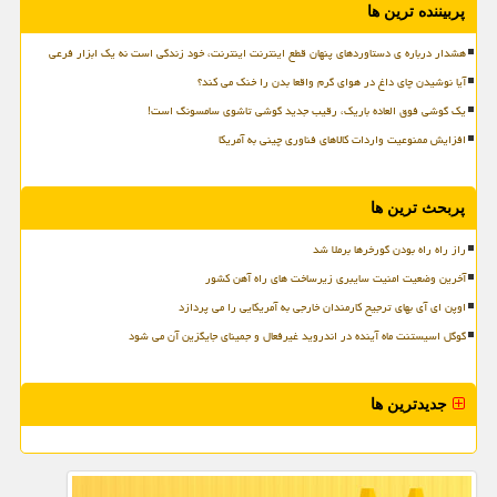
پربیننده ترین ها
هشدار درباره ی دستاوردهای پنهان قطع اینترنت اینترنت، خود زندگی است نه یک ابزار فرعی
آیا نوشیدن چای داغ در هوای گرم واقعا بدن را خنک می کند؟
یک گوشی فوق العاده باریک، رقیب جدید گوشی تاشوی سامسونگ است!
افزایش ممنوعیت واردات کالاهای فناوری چینی به آمریکا
پربحث ترین ها
راز راه راه بودن گورخرها برملا شد
آخرین وضعیت امنیت سایبری زیرساخت های راه آهن کشور
اوپن ای آی بهای ترجیح کارمندان خارجی به آمریکایی را می پردازد
گوگل اسیستنت ماه آینده در اندروید غیرفعال و جمینای جایگزین آن می شود
جدیدترین ها