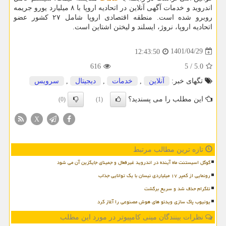
اندروید و خدمات آگهی آنلاین در اتحادیه اروپا با ۸ میلیارد یورو جریمه
روبرو شده است. منطقه اقتصادی اروپا شامل ۲۷ کشور عضو
اتحادیه اروپا، نروژ، ایسلند و لیختن اشتاین است.
1401/04/29
12:43:50
616
5
/
5.0
تگهای خبر:
آنلاین
,
خدمات
,
دیجیتال
,
سرویس
این مطلب را می پسندید؟
(0)
(1)
X
تازه ترین مطالب مرتبط
گوگل اسیستنت ماه آینده در اندروید غیرفعال و جمینای جایگزین آن می شود
رونمایی از کمپر ۱۷ میلیاردی نیسان با یک توانایی جذاب
تلگرام حذف شد و سریع برگشت
یوتیوب پاک سازی ویدئو های هوش مصنوعی را آغاز کرد
نظرات بینندگان مینی کامپیوتر در مورد این مطلب