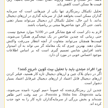
قیمت ها ممکن است کاهش یابد.
تحلیل تکنیکال رمزنگاری تنها یکی از چیزهایی است که سرمایه
گذاران ممکن است بخواهند قبل از سرمایه گذاری در ارزهای دیجیتال
بدانند. با این حال، تحلیل تکنیکال ارز دیجیتال می‌تواند بسیار ذهنی
باشد، حتی اگر خود شاخص‌ها مبتنی بر ریاضیات باشند.
لازم به ذکر است که هیچ نشانگر فنی در 100% موارد صحیح نیست.
حتی زمانی که چندین شاخص در یک نتیجه‌گیری همگرا می‌شوند،
قیمت‌ها همچنان می‌توانند متفاوت از آنچه انتظار می‌رفت واکنش
نشان دهند. بهترین چیزی که یک معامله گر می تواند به آن امیدوار
باشد افزایش شانس تصمیم گیری است که بر اساس اطلاعات
موجود احساس خوبی در مورد آن دارد.
چرا افراد مبتدی باید با تحلیل بیت کوین شروع کنند؟
اگر در دنیای بلاک چین و ارزهای دیجیتال تازه کار هستید، فیلتر کردن
ارزهای دیجیتال قابل اعتماد از ارزهای دیجیتال غیرقابل اعتماد بسیار
دشوار است.
چندین ارز رمزنگاری‌شده که عموماً «میم کوین» نامیده می‌شوند،
مانند
Dogecoin
،
Shiba Inu
و
Poocoin
، در چند وقت اخیر ظاهر
شده‌اند و بخش بزرگی از سرمایه‌گذاران تازه کار را به خود جذب
کرده اند.