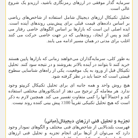
سرمایه گذار موفقی در ارزهای رمزنگاری باشید، ارزیدو یک شروع
عالی است.
تحلیل تکنیکال ارزهای دیجیتال شامل استفاده از شاخص‌های ریاضی
بر اساس داده‌های قیمت قبلی برای پیش‌بینی روندهای آینده است.
ایده اصلی این است که بازارها بر اساس الگوهای خاصی رفتار می
کنند و پس از ایجاد، روندهایی که در جهت خاصی حرکت می کنند
اغلب برای مدتی در همان مسیر ادامه می یابند.
به طور کلی، سرمایه‌گذاران می‌خواهند زمانی که بازارها پایین هستند
خرید کنند تا بتوانند در آینده بالاتر بفروشند و در نتیجه سود کنند. تحلیل
تکنیکال قبل از ورود به یک موقعیت، یکی از راه‌های شناسایی سطوح
قیمتی است که حتما باید در نظر گرفته شود.
هیچ روش واحد و همه جانبه ای برای تحلیل تکنیکال کریپتو وجود
ندارد. هر معامله گر ترجیح می دهد از اندیکاتورهای مختلفی استفاده
کند و احتمالاً آنها را کمی متفاوت تفسیر می کند. همچنین لازم به ذکر
است که هیچ تحلیل تکنیکی تقریباً 100٪ پیش بینی کننده روند نیست.
تجزیه و تحلیل فنی ارزهای دیجیتال(مبانی)
فهرست بلندبالایی از شاخص‌های فنی مختلف و الگوهای نمودار وجود
دارد که می‌توان از آن‌ها برای انجام تجزیه و تحلیل فنی ارزهای