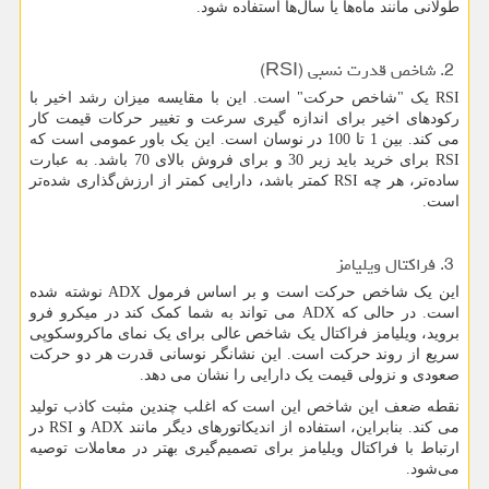
طولانی مانند ماه‌ها یا سال‌ها استفاده شود.
2. شاخص قدرت نسبی (
RSI
)
RSI
یک "شاخص حرکت" است. این با مقایسه میزان رشد اخیر با
رکودهای اخیر برای اندازه گیری سرعت و تغییر حرکات قیمت کار
می کند. بین 1 تا 100 در نوسان است. این یک باور عمومی است که
RSI
برای خرید باید زیر 30 و برای فروش بالای 70 باشد. به عبارت
ساده‌تر، هر چه
RSI
کمتر باشد، دارایی کمتر از ارزش‌گذاری شده‌تر
است.
3. فراکتال ویلیامز
این یک شاخص حرکت است و بر اساس فرمول
ADX
نوشته شده
است. در حالی که
ADX
می تواند به شما کمک کند در میکرو فرو
بروید، ویلیامز فراکتال یک شاخص عالی برای یک نمای ماکروسکوپی
سریع از روند حرکت است. این نشانگر نوسانی قدرت هر دو حرکت
صعودی و نزولی قیمت یک دارایی را نشان می دهد.
نقطه ضعف این شاخص این است که اغلب چندین مثبت کاذب تولید
می کند. بنابراین، استفاده از اندیکاتورهای دیگر مانند
ADX
و
RSI
در
ارتباط با فراکتال ویلیامز برای تصمیم‌گیری بهتر در معاملات توصیه
می‌شود.