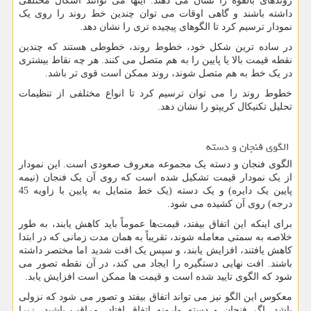
روندهای بالقوه را نشان می دهند. اینها می توانند اشکال مختلفی
داشته باشند و گاهی اوقات می توان چندین خط روند را روی یک
نمودار ترسیم کرد تا الگوهای پیچیده تری را نشان دهد.
در ساده ترین شکل خود، خطوط روند، خطوطی هستند که چندین
نقطه قیمت بالا یا پایین را به هم متصل می کنند. هر چه نقاط بیشتری
در یک خط به هم متصل شوند، روند ممکن است قوی تر باشد.
خطوط روند را می توان ترسیم کرد تا انواع مختلفی از تنظیمات
تحلیل تکنیکال کریپتو را نشان دهد.
الگوی فنجان و دسته
الگوی فنجان و دسته یک مجموعه معروف صعودی است. این نمودار
از یک نمودار قیمت تشکیل شده است که روی آن یک فنجان (نیمه
پایین یک دایره) و یک دسته (یک خط متمایل به پایین با زاویه 45
درجه) روی آن کشیده می شود.
برای اینکه این اتفاق بیفتد، قیمت‌ها عموماً باید کاهش یابند، به طور
خلاصه به سمتی معامله شوند، تقریباً به همان مدت زمانی که در ابتدا
کاهش یافتند، افزایش یابند، و سپس یک افت شدید اما مختصر داشته
باشند. افت نهایی دستگیره را ایجاد می کند، در آن نقطه تصور می
شود که الگوی تایید شده است و قیمت ها ممکن است افزایش یابد.
معکوس این الگو نیز می تواند اتفاق بیفتد و تصور می شود که نزولی
باشد. اگر فنجان و دسته وارونه اتفاق افتاد، مراقب باشید، زیرا