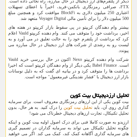
دیگر از پلتفرم‌های ارز دیجیتال در حال مبارزه، راه نجاتی داده است.
FTX
، صرافی رمزنگاری بانکمن-فرید، اخیراً با اعطای تسهیلات
اعتباری 250 میلیون دلاری به
BlockFi
موافقت کرد و همچنین مبلغ
500 میلیون دلار را برای تأمین مالی
Voyager Digital
متعهد شد.
بیشتر وام دهندگان کریپتو در پی سقوط بازار کریپتو در هفته های
اخیر، برداشت خود را متوقف می کنند. وام دهنده کریپتو
Vauld
اعلام
کرد که برداشت از پلتفرم خود را به حالت تعلیق در می آورد و به
لیست رو به رشدی از شرکت های ارز دیجیتال در حال مبارزه می
پیوندد.
شرکت وام دهنده کریپتو
Nexo
اکنون در حال بررسی خرید
Vauld
است.
Babel Finance
یکی دیگر از وام دهندگان کریپتو است که اخیرا
برداشت ها را متوقف کرد و در بیانیه ای گفت که به دلیل نوسانات
بازار ارز دیجیتال با "فشار نقدینگی غیرمعمول" مواجه است.
تحلیل ارزدیجیتال بیت کوین
بیت کوین یکی از این ارزهای رمزنگاری معروف است. برای سرمایه
گذاری روی آن، باید
تحلیل بیت کوین
را درک کنید. به هر حال، بدون
تحلیل تکنیکال، تجارت ارزهای دیجیتال خطرناک می شود!
ارزیدو به صورت کاملا فنی برای درک اصول اولیه بیت کوین و اینکه
چگونه تحلیل تکنیکال می تواند به سرمایه گذاران در تصمیم گیری
های سرمایه گذاری آگاهانه کمک کند، کمک می کند. اگر می خواهید