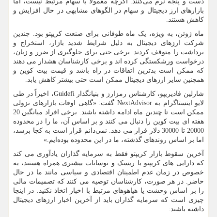
دست و پنجه نرم می‌کنند. اگرچه معمولاً با سهام مرتبط نیست، اما
بازارهای ارز دیجیتال و سهام در الگوهای مشابهی در حال افزایش و
کاهش هستند.
ماه ژوئن، به ویژه، یک ماه طوفانی برای صنعت کریپتو بود. چندین
شرکت ارزهای دیجیتال به دلیل شرایط شدید بازار، استخراج و
برداشت را متوقف کردند. برخی حتی برای جلوگیری از ضرر و زیان،
درخواست ورشکستگی کرده اند و برخی کارشناسان هشدار می دهند
که ممکن است بدترین اتفاقات در راه باشد و قیمت بیت کوین و
همچنین سایر ارزهای دیجیتال ممکن است حتی بیشتر کاهش یابد.
شارلین فادیریپو، کارشناس رمزارز و بنیانگذار
Guidefi
، اخیراً در طی
لایو اینستاگرام به
NextAdvisor
گفت: «گاهی اوقات بازارهای نزولی
ممکن است تا چندین ماه ادامه داشته باشند. برخی افراد میانگین 20
هفته ای بیت کوین را دنبال می کنند و بر اساس آن، ما را در محدوده
20000 تا 30000 دلار قرار می دهد. نمی‌دانم قرار است به کجا برسد،
اما بر اساس روندهای گذشته، ما در این محدوده بوده‌ایم.»
آخرین سقوط بازار کریپتو فقط به سرمایه گذاران یادآوری می کند
که دارایی های کریپتو با ریسک و نوسانات بیشتری همراه هستند، به
خصوص در زمان عدم اطمینان اقتصادی و سیاسی مانند ما در حال
حاضر. در هر صورت، کارشناسان توصیه می کنند که تصمیمات مالی
را بر اساس وحشت یا هیاهوهای مرتبط با اخبار اتخاذ نکنید. در اینجا
چیزی است که سرمایه گذاران باید از آخرین اخبار ارزهای دیجیتال
داشته باشند: