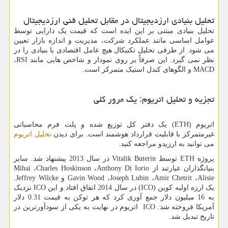
تحلیل بنیادی ارزدیجیتال در مقابل تحلیل فنی ارزدیجیتال
تحلیل بنیادی مبتنی بر این ایده است که قیمت یک دارایی توسط
عوامل اساسی مانند عملکرد شرکت، مدیریت و اندازه بازار تعیین
می شود. از طرفی تحلیل تکنیکال هیچ عامل اقتصادی یا بنیادی را در
نظر نمی گیرد. این صرفاً بر روی نمودار و شاخص هایی مانند
RSI
،
MACD
و الگوهای کندل استیک متمرکز است.
تجزیه و تحلیل اتریوم: یک مرور کلی
اتریوم (
ETH
) یک دفتر کل توزیع شده و پلت فرم محاسباتی
غیرمتمرکز با قابلیت قرارداد هوشمند است. برای دیدن
تحلیل اتریوم
می توانید به ارزیدو مراجعه کنید.
پروژه
ETH
توسط
Vitalik Buterin
در سال 2013 پیشنهاد شد. سایر
بنیانگذاران عبارتند از
Anthony Di Iorio
،
Charles Hoskinson
،
Mihai
Alisie
،
Amir Chetrit
،
Joseph Lubin
،
Gavin Wood
و
Jeffrey Wilcke
.
یک ارزه اولیه کوین (
ICO
) در سال 2014 اتفاق افتاد و این
ICO
نزدیک
به 16 میلیون دلار جمع آوری کرد که هر توکن به قیمت 0.31 دلار
آمریکا فروخته شد.
ICO
اتریوم در نهایت به یکی از سودآورترین در
تاریخ تبدیل شد.