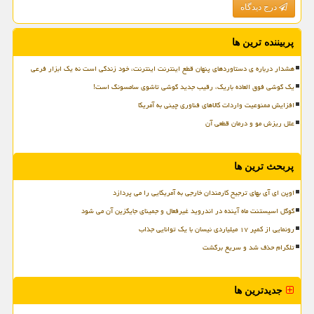
درج دیدگاه
پربیننده ترین ها
هشدار درباره ی دستاوردهای پنهان قطع اینترنت اینترنت، خود زندگی است نه یک ابزار فرعی
یک گوشی فوق العاده باریک، رقیب جدید گوشی تاشوی سامسونگ است!
افزایش ممنوعیت واردات کالاهای فناوری چینی به آمریکا
علل ریزش مو و درمان قطعی آن
پربحث ترین ها
اوپن ای آی بهای ترجیح کارمندان خارجی به آمریکایی را می پردازد
گوگل اسیستنت ماه آینده در اندروید غیرفعال و جمینای جایگزین آن می شود
رونمایی از کمپر ۱۷ میلیاردی نیسان با یک توانایی جذاب
تلگرام حذف شد و سریع برگشت
جدیدترین ها