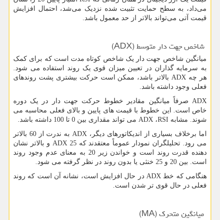
می‌داد، به سطح حمایت تثبیت شده نزدیک می‌شد، احتمال افزایش
قیمت آتی می‌تواند بالاتر از حد معمول باشد.
شاخص جهت دار متوسط ​​(
ADX
)
میانگین شاخص جهت دار یک شاخص کوتاه مدت است که برای کمک
به سرمایه گذاران در تعیین میزان قوی یک روند استفاده می شود.
هر چه
ADX
بالاتر باشد، ممکن است حرکت بیشتری پشت روندهای
فعلی وجود داشته باشد.
ADX
صرفاً میانگین مقادیر خطوط حرکت جهت دار در یک دوره
خاص است. این خطوط با قیمت های پایین و بالای فعلی محاسبه می
شوند. مشابه
RSI
،
ADX
می تواند مقداری بین 0 تا 100 داشته باشد.
اما برخلاف بسیاری از اندیکاتورهای دیگر،
ADX
به ندرت از 60 بالاتر
می رود. تحلیلگران نمودار عموماً معتقدند که
ADX 25
و بالاتر نشان
دهنده قدرت روند است و خواندن زیر 20 به معنای عدم وجود روند
است. بین 20 و 25 خنثی یا بدون روند در نظر گرفته می شود.
هنگامی که خط
ADX
در حال افزایش است، نشانه آن است که روند
فعلی در حال قوی تر شدن است.
میانگین متحرک (
MA
)