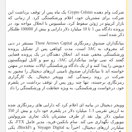
شرکت وام دهنده
Crypto Celsius
یک ماه پس از توقف برداشت این
شرکت برای مشتریان خود، اعلام ورشکستگی کرد. از زمانی که
بازار کریپتو در ژوئن سقوط کرد، سلسیوس با انحلال مواجه بود. در
پرونده دادگاه بین 1 تا 10 میلیارد دلار دارایی و بیش از 100000 طلبکار
ذکر شده است.
بنیانگذاران صندوق رمزنگاری
Three Arrows Capital
مستقر در دبی
که معروف به
3AC
است، مدت کوتاهی پس از تشکیل پرونده
ورشکستگی مخفی شده اند. انحلال دهندگان در یک پرونده قضایی
گفتند که نمی توانند بنیانگذاران
3AC
، زو سو و کایل لیوینگستون
دیویس را پیدا کنند و از یک دادگاه ورشکستگی ایالات متحده در منهتن
خواسته اند تا بنیانگذاران صندوق تامینی ارزهای دیجیتال را مجبور به
شرکت در روند رسیدگی کند. وویجر دیجیتال، یک کارگزاری
رمزنگاری برجسته، تنها چند روز پس از توقف برداشت در پلتفرم
خود، درخواست ورشکستگی، به ویژه حفاظت از ورشکستگی را داد.
وویجر دیجیتال در بیانیه ای اعلام کرد که دارایی های رمزنگاری شده
به ارزش تقریبی 1.3 میلیارد دلار در پلتفرم خود دارد و بیش از 350
میلیون دلار پول نقد از طرف مشتریان بانک تجاری متروپولیتن
نیویورک نگهداری می کند. سام بانکمن-فرید، مدیر عامل
FTX
، یک
میلیاردر ارزهای دیجیتال، اخیراً به
Voyager Digital
و
BlockFi
، یکی