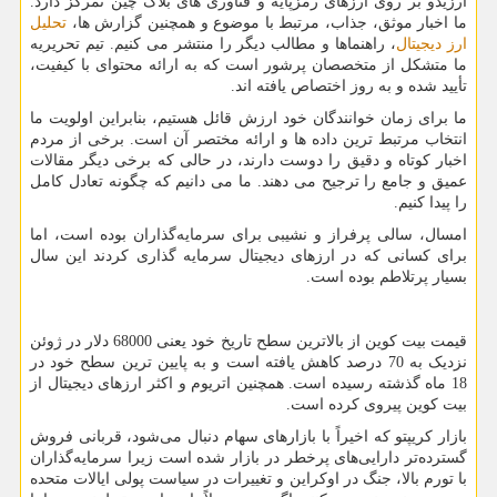
ارزیدو بر روی ارزهای رمزپایه و فناوری های بلاک چین تمرکز دارد.
ما اخبار موثق، جذاب، مرتبط با موضوع و همچنین گزارش ها،
تحلیل
ارز دیجیتال
، راهنماها و مطالب دیگر را منتشر می کنیم. تیم تحریریه
ما متشکل از متخصصان پرشور است که به ارائه محتوای با کیفیت،
تأیید شده و به روز اختصاص یافته اند.
ما برای زمان خوانندگان خود ارزش قائل هستیم، بنابراین اولویت ما
انتخاب مرتبط ترین داده ها و ارائه مختصر آن است. برخی از مردم
اخبار کوتاه و دقیق را دوست دارند، در حالی که برخی دیگر مقالات
عمیق و جامع را ترجیح می دهند. ما می دانیم که چگونه تعادل کامل
را پیدا کنیم.
امسال، سالی پرفراز و نشیبی برای سرمایه‌گذاران بوده است، اما
برای کسانی که در ارزهای دیجیتال سرمایه گذاری کردند این سال
بسیار پرتلاطم بوده است.
قیمت بیت کوین از بالاترین سطح تاریخ خود یعنی 68000 دلار در ژوئن
نزدیک به 70 درصد کاهش یافته است و به پایین ترین سطح خود در
18 ماه گذشته رسیده است. همچنین اتریوم و اکثر ارزهای دیجیتال از
بیت کوین پیروی کرده است.
بازار کریپتو که اخیراً با بازارهای سهام دنبال می‌شود، قربانی فروش
گسترده‌تر دارایی‌های پرخطر در بازار شده است زیرا سرمایه‌گذاران
با تورم بالا، جنگ در اوکراین و تغییرات در سیاست پولی ایالات متحده