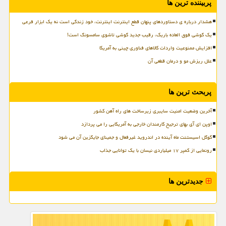
پربیننده ترین ها
هشدار درباره ی دستاوردهای پنهان قطع اینترنت اینترنت، خود زندگی است نه یک ابزار فرعی
یک گوشی فوق العاده باریک، رقیب جدید گوشی تاشوی سامسونگ است!
افزایش ممنوعیت واردات کالاهای فناوری چینی به آمریکا
علل ریزش مو و درمان قطعی آن
پربحث ترین ها
آخرین وضعیت امنیت سایبری زیرساخت های راه آهن کشور
اوپن ای آی بهای ترجیح کارمندان خارجی به آمریکایی را می پردازد
گوگل اسیستنت ماه آینده در اندروید غیرفعال و جمینای جایگزین آن می شود
رونمایی از کمپر ۱۷ میلیاردی نیسان با یک توانایی جذاب
جدیدترین ها