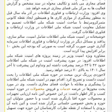
فضای مجازی می باشد و تکالیف محوله در سند مشخص و گزارش
فعالیت ها به مرکز ملی فضای مجازی عرضه خواهد شد.
وی افزود: وزارت ارتباطات و فناوری اطلاعات در آذر ماه سال قبل
به منظور پیشگیری از موازی کاری ها و همینطور ایجاد نقطه کانونی
متمرکزومرتبط با مباحث امنیت شبکه ملی اطلاعات تصمیم به
تشکیل معاونت امنیت شبکه ملی اطلاعات در وزارت ارتباطات و
فناوری اطلاعات گرفت.
خوشبختانه در امنیت شبکه ملی اطلاعات شامل امنیت، سالم سازی،
پدافند و مسائل دیگر در وزارت ارتباطات و فناوری اطلاعات سرمایه
گذاری خوبی صورت گرفته است به صورتی که بودجه این بخش ۱۰
برابر افزایش پیدا کرده است.
مشاوره ویژه امنیت وزیر در زمینه پروژه های امنیت شبکه ملی
اطلاعات افزود: در مورد پیشرفت امنیت در شبکه ملی اطلاعات
حدود ۴۲ تا ۴۳ درصد پیشرفت داشته ایم وتداوم این پیشرفت تا آخر
سال ۱۴۰۱ به بالای ۷۰ درصد خواهد رسید.
لاجوردی پررنگ ترین مبحث در حوزه شبکه ملی اطلاعات را بحث
امنیت دانست و تصریح کرد: اقدام مهم در امنیت شبکه ملی اطلاعات
را پیشگیری و مقابله با حوادث فضای مجازی دانست. وی در مورد
بحث مجوزها در عرضه
خدمات
و فروش
محصولات
در حوزه امنیت
کسب و کار اظهار داشت: در این خصوص آئین نامه ارزیابی تجهیزات
و محصولات حوزه افتا بازنگری شده است و با حضور متولیان این
حوزه و بخش خصوصی جلساتی برگزار شده است و آئین نامه آن
بزودی با استفاده از نقطه نظرات کارشناسان این حوزه جهت تسهیل