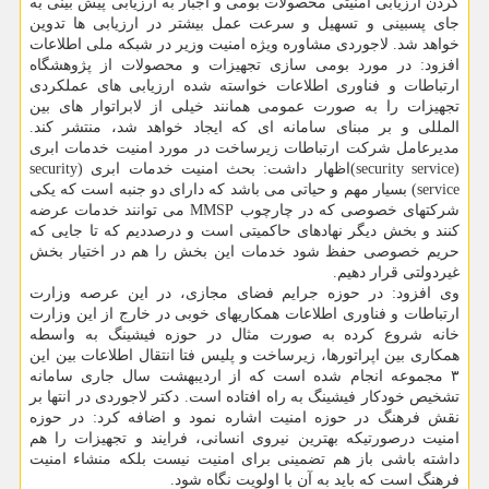
کردن ارزیابی امنیتی محصولات بومی و اجبار به ارزیابی پیش بینی به
جای پسبینی و تسهیل و سرعت عمل بیشتر در ارزیابی ها تدوین
خواهد شد. لاجوردی مشاوره ویژه امنیت وزیر در شبکه ملی اطلاعات
افزود: در مورد بومی سازی تجهیزات و محصولات از پژوهشگاه
ارتباطات و فناوری اطلاعات خواسته شده ارزیابی های عملکردی
تجهیزات را به صورت عمومی همانند خیلی از لابراتوار های بین
المللی و بر مبنای سامانه ای که ایجاد خواهد شد، منتشر کند.
مدیرعامل شرکت ارتباطات زیرساخت در مورد امنیت خدمات ابری
(security service)اظهار داشت: بحث امنیت خدمات ابری (security
service) بسیار مهم و حیاتی می باشد که دارای دو جنبه است که یکی
شرکتهای خصوصی که در چارچوب MMSP می توانند خدمات عرضه
کنند و بخش دیگر نهادهای حاکمیتی است و درصددیم که تا جایی که
حریم خصوصی حفظ شود خدمات این بخش را هم در اختیار بخش
غیردولتی قرار دهیم.
وی افزود: در حوزه جرایم فضای مجازی، در این عرصه وزارت
ارتباطات و فناوری اطلاعات همکاریهای خوبی در خارج از این وزارت
خانه شروع کرده به صورت مثال در حوزه فیشینگ به واسطه
همکاری بین اپراتورها، زیرساخت و پلیس فتا انتقال اطلاعات بین این
۳ مجموعه انجام شده است که از اردیبهشت سال جاری سامانه
تشخیص خودکار فیشینگ به راه افتاده است. دکتر لاجوردی در انتها بر
نقش فرهنگ در حوزه امنیت اشاره نمود و اضافه کرد: در حوزه
امنیت درصورتیکه بهترین نیروی انسانی، فرایند و تجهیزات را هم
داشته باشی باز هم تضمینی برای امنیت نیست بلکه منشاء امنیت
فرهنگ است که باید به آن با اولویت نگاه شود.