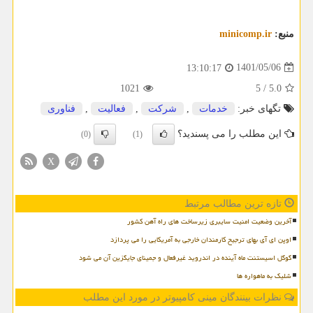
منبع:
minicomp.ir
1401/05/06
13:10:17
1021
5
/
5.0
تگهای خبر:
خدمات
,
شركت
,
فعالیت
,
فناوری
این مطلب را می پسندید؟
(0)
(1)
X
تازه ترین مطالب مرتبط
آخرین وضعیت امنیت سایبری زیرساخت های راه آهن کشور
اوپن ای آی بهای ترجیح کارمندان خارجی به آمریکایی را می پردازد
گوگل اسیستنت ماه آینده در اندروید غیرفعال و جمینای جایگزین آن می شود
شلیک به ماهواره ها
نظرات بینندگان مینی کامپیوتر در مورد این مطلب