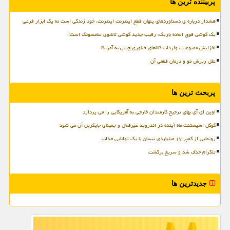
پربیننده ترین ها
هشدار درباره ی دستاوردهای پنهان قطع اینترنت اینترنت، خود زندگی است نه یک ابزار فرعی
یک گوشی فوق العاده باریک، رقیب جدید گوشی تاشوی سامسونگ است!
افزایش ممنوعیت واردات کالاهای فناوری چینی به آمریکا
علل ریزش مو و درمان قطعی آن
پربحث ترین ها
اوپن ای آی بهای ترجیح کارمندان خارجی به آمریکایی را می پردازد
گوگل اسیستنت ماه آینده در اندروید غیرفعال و جمینای جایگزین آن می شود
رونمایی از کمپر ۱۷ میلیاردی نیسان با یک توانایی جذاب
تلگرام حذف شد و سریع برگشت
جدیدترین ها