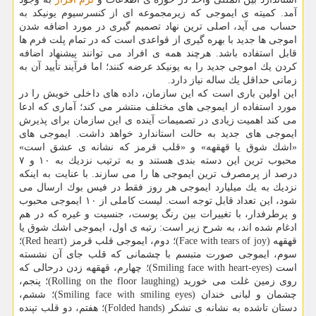
آمد. كمیته ی ایموجی كه زیرمجموعه ای از كنسرسیوم یونیكد به
حساب می آید، اصلی ترین نهاد تصمیم گیری در مورد اضافه شدن
اموجی ها جدید با بهره گیری از قواعدی است كه در تمام پلت فرم ها
قابل استفاده باشد. هرچند همه ی افراد می توانند پیشنهاد اضافه
كردن یك اموجی جدید را به یونیكد عرضه كنند؛ اما فرآیند تأیید آن به
زمانی حداقل یك ساله نیاز دارد.
این اولین باری است كه این سازمان، داده های داخلی خویش را در
مورد استفاده از ایموجی های مختلف منتشر می كند؛ آماری كه ادعا
می كند اهمیت زیادی در تصمیمات آینده ی این سازمان برای پذیرش
ایموجی های جدید به حالت استاندارد خواهد داشت. ایموجی های
«اشك شوق یا قهقهه» و «قلب قرمز كه نشانه ی عشق است»
محبوب ترین این دسته بندی هستند و به ترتیب نزدیك به ۱۰ و ۷
درصد از پرمصرف ترین ایموجی ها را می سازند. با عنایت به اینكه
نزدیك به یك میلیارد ایموجی هر روز فقط در فیس بوك ارسال می
شود، این تعداد قابل توجه است. لیست كاملی از ۱۰ ایموجی محبوب
و پرطرفدار، با تغییرات بین رنگ پوست، جنسیت و غیره كه در هم
ادغام شده اند، به شرح زیر است: رتبه ی اول، ایموجی اشك شوق یا
قهقهه (Face with tears of joy)؛ دوم، ایموجی قلب قرمز (Red heart)؛
سوم، ایموجی صورت متبسم با چشمانی كه قلب جای آن نشسته
است (Smiling face with heart-eyes)؛ چهارم، قهقهه زدن درحالی كه
روی زمین غلت می خورید (Rolling on the floor laughing)؛ پنجم،
چشمان و لبانی خندان (Smiling face with smiling eyes)؛ ششم،
دستان تاشده به نشانه ی تشكر (Folded hands)؛ هفتم، دو قلب تپنده