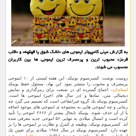
به گزارش مینی كامپیوتر ایموجی های «اشك شوق یا قهقهه» و «قلب
قرمز» محبوب ترین و پرمصرف ترین ایموجی ها بین كاربران
محسوب می شوند.
زومیت نوشت: كنسرسیوم یونیكد، این هفته لیستی از ۱۰ ایموجی
پرمصرف و محبوب را منتشر نمود. این نهاد، مسئول حفظ یونیكد
استاندارد
، اجماع گسترده ای در صنعت برای رمزگذاری و نمایش
دیجیتالی متن، نمادها و (در سال های اخیر) ایموجی ها است.
كنسرسیوم یونیكد یك گروه غیرانتفاعی است كه تصمیم می گیرد چه
زمانی و چه ایموجی هایی به مجموعه ی ایموجی های موجود اضافه
یا از آن حذف شوند. یونیكد تابحال بیشتر از ۲۶۶۶ اموجی را تأیید
كرده است و امسال میلادی به تنهایی ۵۶ اموجی جدید معرفی شده
اند. كنسرسیوم یونیكد، وظیفه ی كنترل و نظارت بر ایموجی ها را بر
عهده دارد. كنسرسیوم یونیكد در سال ۱۹۸۸ میلادی برای تعیین یك
استاندارد بین المللی واحد در حوزه ی اطلاعات و
نرم افزار
به وجود