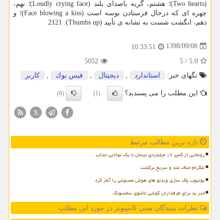
(Two hearts)؛ هشتم، گریه باصدای بلند (Loudly crying face)؛ نهم،
چهره ای كه درحال فرستادن بوسه است (Face blowing a kiss)؛ و
دهم، انگشت شست به نشانه ی تأیید (Thumbs up). 2121
1398/09/08
10:33:51
5052
5
/
5.0
تگهای خبر:
استاندارد
,
دیجیتال
,
فیس بوك
,
كاربر
این مطلب را می پسندید؟
(0)
(1)
X
تازه ترین مطالب مرتبط
رونمایی از کمپر ۱۷ میلیاردی نیسان با یک توانایی جذاب
تلگرام حذف شد و سریع برگشت
یوتیوب پاک سازی ویدئو های هوش مصنوعی را آغاز کرد
خبر بد برای طرفداران گوشی تاشوی سامسونگ
نظرات بینندگان مینی کامپیوتر در مورد این مطلب