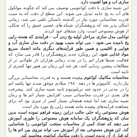
سازی آب و هوا اهمیت دارد.
این شبیه سازی با دقت کوانتومی توصیف می کند که چگونه مولکول
های آب به یخ جامد تبدیل می شوند. این سطح از دقت که به سبب
قدرت محاسباتی مورد نیاز در گذشته ناممکن تلقی می شد، زمانی
امکان پذیر شد که پژوهشگران شبکه های عصبی عمیق را که شکلی
از هوش مصنوعی است، وارد متدهای خود کردند.
توانایی مدل سازی مراحل اولیه یخ زدن آب – فرآیندی که هسته زایی
یخ نامیده می شود – می تواند سبب بهبود در دقت مدل سازی آب و
هوایی و اقلیمی و همین طور فرآیندهای دیگری مانند انجماد سریع
مواد غذایی شود.
این رویکرد جدید پژوهشگران را قادر می سازد که
فعالیت صدها هزار اتم را در مدت زمانی هزاران بار طولانی تر از
مطالعات پیشین ردیابی کنند، هر چند این زمان نیز هنوز تنها کسری از
ثانیه است.
محاسبات مکانیک کوانتوم
پیچیده هستند و به قدرت محاسباتی بزرگی
نیاز دارند. کامپیوتر ها در دهه ۱۹۸۰ میلادی موفق شدند تنها یکصد اتم
را در مدتی در حدود چند تریلیونیوم ثانیه شبیه سازی کنند. پیشرفت
های بعدی در قدرت محاسباتی سبب افزایش شمار اتم ها و زمان
شبیه سازی شد اما نتیجه همچنان بسیار کمتر از چیزی بود که برای
مشاهده فرآیندهای پیچیده مانند هسته زایی یخ مورد نیاز است.
هوش مصنوعی
راه حلی جالب دراین زمینه فراهم نموده است بدین
سان که پژوهشگران یک سامانه هوش مصنوعی را طوری آموزش
می دهند که تعداد کمی از محاسبات منتخب کوانتومی را شناسایی
کند. این هوش مصنوعی بعد از آموزش می تواند نیروی بین اتم ها را
که قبل از آن ندیده است، با دقت مکانیک کوانتوم محاسبه کند.