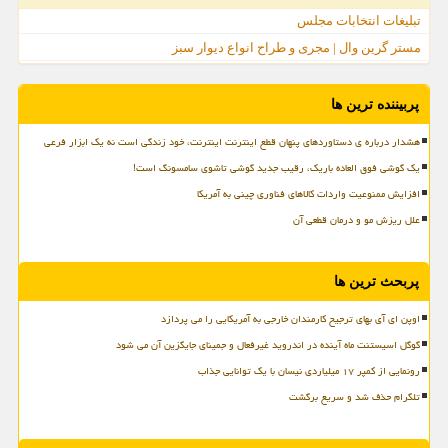
تبلیغات انتخابات مجلس
مستر گرین وال | مجری و طراح انواع دیوار سبز
پربیننده ترین ها
هشدار درباره ی دستاوردهای پنهان قطع اینترنت اینترنت، خود زندگی است نه یک ابزار فرعی
یک گوشی فوق العاده باریک، رقیب جدید گوشی تاشوی سامسونگ است!
افزایش ممنوعیت واردات کالاهای فناوری چینی به آمریکا
علل ریزش مو و درمان قطعی آن
پربحث ترین ها
اوپن ای آی بهای ترجیح کارمندان خارجی به آمریکایی را می پردازد
گوگل اسیستنت ماه آینده در اندروید غیرفعال و جمینای جایگزین آن می شود
رونمایی از کمپر ۱۷ میلیاردی نیسان با یک توانایی جذاب
تلگرام حذف شد و سریع برگشت