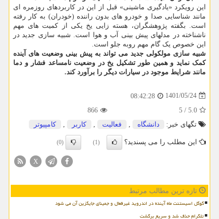
این رویکرد «یادگیری ماشینی» قبل از این در کاربردهای روزمره ای
مانند شناسایی صدا و خودرو های بدون راننده (خودران) به کار رفته
است. بگفته پژوهشگران، هسته زایی یخ یکی از کمیت های مهم
ناشناخته در مدلهای پیش بینی آب و هوا است. شبیه سازی جدید در
این خصوص یک گام مهم روبه جلو است.
شبیه سازی مولکولی
جدید می تواند به پیش بینی وضعیت های آینده
کمک نماید و همین طور تشکیل یخ در وضعیت نامساعد فشار و دما
مانند شرایط موجود در سیارات دیگر را برآورد کند.
1401/05/24
08:42:28
866
5
/
5.0
تگهای خبر:
دانشگاه
,
فعالیت
,
كاربر
,
كامپیوتر
این مطلب را می پسندید؟
(0)
(1)
X
تازه ترین مطالب مرتبط
گوگل اسیستنت ماه آینده در اندروید غیرفعال و جمینای جایگزین آن می شود
تلگرام حذف شد و سریع برگشت