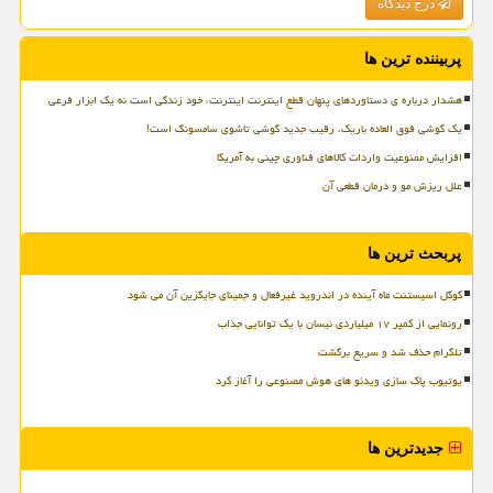
درج دیدگاه
پربیننده ترین ها
هشدار درباره ی دستاوردهای پنهان قطع اینترنت اینترنت، خود زندگی است نه یک ابزار فرعی
یک گوشی فوق العاده باریک، رقیب جدید گوشی تاشوی سامسونگ است!
افزایش ممنوعیت واردات کالاهای فناوری چینی به آمریکا
علل ریزش مو و درمان قطعی آن
پربحث ترین ها
گوگل اسیستنت ماه آینده در اندروید غیرفعال و جمینای جایگزین آن می شود
رونمایی از کمپر ۱۷ میلیاردی نیسان با یک توانایی جذاب
تلگرام حذف شد و سریع برگشت
یوتیوب پاک سازی ویدئو های هوش مصنوعی را آغاز کرد
جدیدترین ها