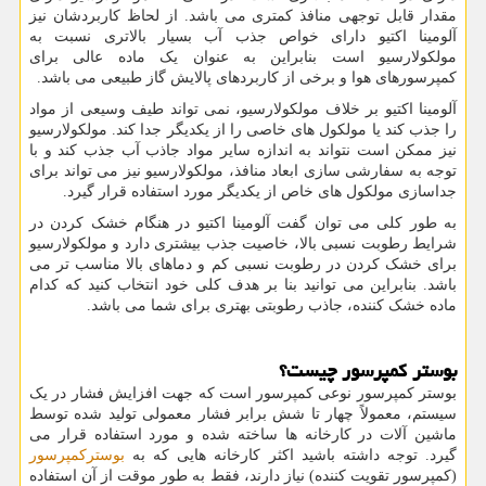
مقدار قابل توجهی منافذ کمتری می باشد. از لحاظ کاربردشان نیز
آلومینا اکتیو دارای خواص جذب آب بسیار بالاتری نسبت به
مولکولارسیو است بنابراین به عنوان یک ماده عالی برای
کمپرسورهای هوا و برخی از کاربردهای پالایش گاز طبیعی می باشد.
آلومینا اکتیو بر خلاف مولکولارسیو، نمی ‌تواند طیف وسیعی از مواد
را جذب کند یا مولکول‌ های خاصی را از یکدیگر جدا کند. مولکولارسیو
نیز ممکن است نتواند به اندازه سایر مواد جاذب آب جذب کند و با
توجه به سفارشی سازی ابعاد منافذ، مولکولارسیو نیز می تواند برای
جداسازی مولکول های خاص از یکدیگر مورد استفاده قرار گیرد.
به طور کلی می توان گفت آلومینا اکتیو در هنگام خشک کردن در
شرایط رطوبت نسبی بالا، خاصیت جذب بیشتری دارد و مولکولارسیو
برای خشک کردن در رطوبت نسبی کم و دماهای بالا مناسب تر می
باشد. بنابراین می توانید بنا بر هدف کلی خود انتخاب کنید که کدام
ماده خشک کننده، جاذب رطوبتی بهتری برای شما می باشد.
بوستر کمپرسور چیست؟
بوستر کمپرسور نوعی کمپرسور است که جهت افزایش فشار در یک
سیستم، معمولاً چهار تا شش برابر فشار معمولی تولید شده توسط
ماشین آلات در کارخانه ها ساخته شده و مورد استفاده قرار می
گیرد. توجه داشته باشید اکثر کارخانه هایی که به
بوسترکمپرسور
(کمپرسور تقویت کننده) نیاز دارند، فقط به طور موقت از آن استفاده