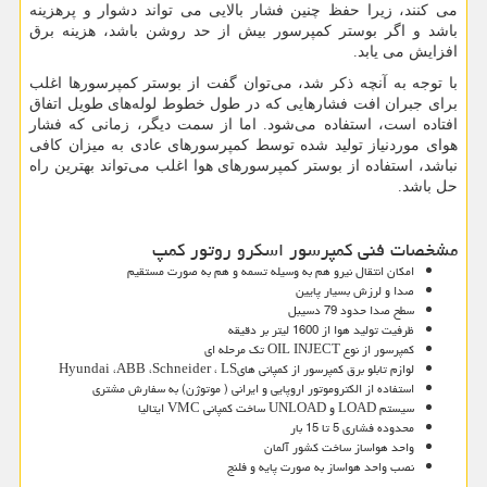
می کنند، زیرا حفظ چنین فشار بالایی می تواند دشوار و پرهزینه
باشد و اگر بوستر کمپرسور بیش از حد روشن باشد، هزینه برق
افزایش می یابد.
با توجه به آنچه ذکر شد، می‌توان گفت از بوستر کمپرسورها اغلب
برای جبران افت فشارهایی که در طول خطوط لوله‌های طویل اتفاق
افتاده است، استفاده می‌شود. اما از سمت دیگر، زمانی که فشار
هوای موردنیاز تولید شده توسط کمپرسورهای عادی به میزان کافی
نباشد، استفاده از بوستر کمپرسورهای هوا اغلب می‌تواند بهترین راه
حل باشد.
مشخصات فنی کمپرسور اسکرو روتور کمپ
امکان انتقال نیرو هم به وسیله تسمه و هم به صورت مستقیم
صدا و لرزش بسیار پایین
سطح صدا حدود 79 دسیبل
ظرفیت تولید هوا از 1600 لیتر بر دقیقه
کمپرسور از نوع
OIL INJECT
تک مرحله ای
لوازم تابلو برق کمپرسور از کمپانی های
LS
،
Schneider
،
ABB
،
Hyundai
استفاده از الکتروموتور اروپایی و ایرانی ( موتوژن) به سفارش مشتری
سیستم
LOAD
و
UNLOAD
ساخت کمپانی
VMC
ایتالیا
محدوده فشاری 5 تا 15 بار
واحد هواساز ساخت کشور آلمان
نصب واحد هواساز به صورت پایه و فلنج