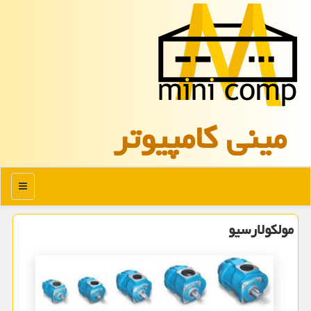
مینی كامپیوتر
منو
مولکولارسیو