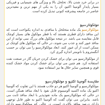
در برابر خرد شدن بالا، تخلخل بالا و ویژگی های شیمیایی و فیزیکی
بسیار پایدار آلومینا اکتیو، آن را به یکی از مهم ترین و مفیدترین
عناصر در جامعه پیشرفته کنونی تبدیل کرده است.
مولکولارسیو
مولکولارسیو
یک ماده متخلخل با منافذی به اندازه یکنواخت است که
این منافذ دارای قطری هستند که با قطر مولکول های بسیار کوچک
قابل مقایسه می باشد. در نتیجه مولکول ‌های بزرگ نمی ‌توانند از این
منافذ عبور کنند و جذب می‌ شوند، در حالی که مولکول ‌های کوچک ‌تر
ممکن است از آن عبور کنند. ابعاد مولکولارسیو را می توان بر حسب
آنگستروم یا نانومتر اندازه گیری کرد.
از مولکولارسیو می توان برای خشک کردن جریان گاز در صنعت نفت
استفاده کرد. هم چنین می توان برای خشک کردن مواد خشک کننده
قوی و همچنین سایر حلال ها نیز استفاده نمود.
مقایسه آلومینا اکتیو و مولکولارسیو
مولکولارسیو و آلومینا اکتیو هر دو جاذب هستند با این تفاوت که آلومینا
اکتیو یک ماده اکسید آلومینیوم قابل نفوذ با ابعاد منافذ همگن است،
در حالی که مولکولارسیو یک ماده نفوذپذیر با ابعاد منافذ ثابت می
باشد. بنابراین می توان گفت که آلومینا اکتیو به طور قابل توجهی
دارای درصد منافذ بالاتری است، در حالی که مولکولارسیو دارای