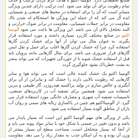
صنایع تحقیقاتی دارد. آلومینا اکتیو با هدف گرم کردن ترکیب و حذف
تمام رطوبت برای آن تولید می شود. ایت ترکیب دارای چندین ویژگی
متمایز است که آن را برای استفاده در محیط های صنعتی و شیمیایی
ایده آل می کند که از جمله این ویژگی ها استحکام له شدن بالا،
مقاومت در برابر حملات شیمیایی، مقاومت در برابر شوک حرارتی و
البته تخلخل بالای آن می باشد. این ویژگی ها باعث می شود
آلومینا
اکتیو
در صنایع مختلف کاربرد بسیاری داشته و مورد استفاده قرار
بگیرند. به عنوان مثال می توان از آنها برای خشک کردن گازها
استفاده کرد چرا که خشک کردن گازها اغلب برای حمل و نقل ایمن
گازهای فرار ضروری می باشد. برای مثال گازهایی مانند پروپان باید
قبل از استفاده خشک شوند تا از خوردگی تجهیزات که می تواند منجر
به نشت خطرناک بشود جلوگیری گردد.
آلومینا اکتیو یک خشک کننده عالی است که می تواند هوا و سایر
گازهایی که رطوبت بالایی دارند را خشک کند و بنابراین از آن برای
آبگیری و خالص سازی در تولید پراکسید هیدروژن، گاز طبیعی و بنزین
استفاده می شود. همچنین برای تصفیه آب در کاربردهای صنعتی،
تاسیسات تصفیه آب شهری و مصارف خانگی مورد استفاده قرار می
گیرد. از آلومینااکتیو هم چنین در پاکسازی زباله های سمی و روان آب
باران از مناطق آلوده بسیار استفاده می شود.
یکی از ویژگی های مهم آلومینا اکتیو این است که بسیار پایدار می
باشد و بدون تغییر در شیمی یا شکل خود با سایر مواد پیوند می یابد و
از آنجا که بسیار متخلخل است، مساحت سطح آن بسیار بیشتر از
وزن آن بوده و به آن امکان جذب به مقدار زیاد را می دهد. مقاومت