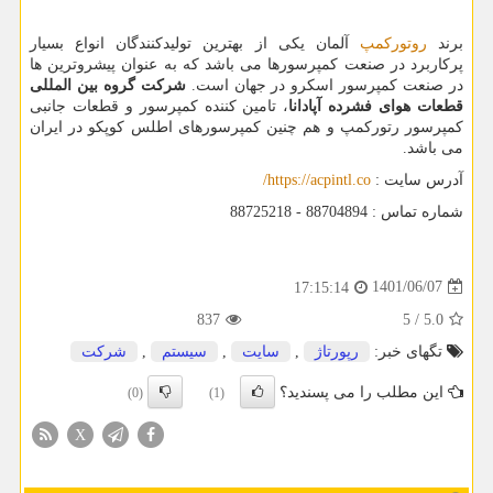
برند
روتورکمپ
آلمان یکی از بهترین تولیدکنندگان انواع بسیار
پرکاربرد در صنعت کمپرسورها می باشد که به عنوان پیشروترین ها
در صنعت کمپرسور اسکرو در جهان است.
شرکت گروه بین المللی
قطعات هوای فشرده آپادانا
، تامین کننده کمپرسور و قطعات جانبی
کمپرسور رتورکمپ و هم چنین کمپرسورهای اطلس کوپکو در ایران
می باشد.
آدرس سایت :
https://acpintl.co
/
شماره تماس : 88704894 - 88725218
1401/06/07
17:15:14
837
5
/
5.0
تگهای خبر:
رپورتاژ
,
سایت
,
سیستم
,
شركت
این مطلب را می پسندید؟
(0)
(1)
X