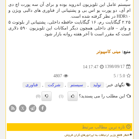
سیستم عامل این تلویزیون اندروید بوده و برای آن سه پورت اچ دی
ام آی، دو پورت یو اس بی و پشتیبانی از فناوری های دالبی ویژن و
HDR۱۰ در نظر گرفته شده است.
۲.۲۵ گیگابایت رم، ۱۶ گیگابایت حافظه داخلی، پشتیبانی از بلوتوث ۵
و وای – فای داخلی همچون دیگر امكانات این تلویزیون ۵۹۰ دلاری
است كه مقرر است تا آخر هفته روانه بازار شود.
منبع:
مینی كامپیوتر
1398/09/17
14:17:47
4807
5
/
5.0
تگهای خبر:
تولید
,
سیستم
,
شركت
,
فناوری
این مطلب را می پسندید؟
(0)
(1)
X
تازه ترین مطالب مرتبط
اخطار قاطع وزیر ارتباطات به اپراتورهای گران فروش