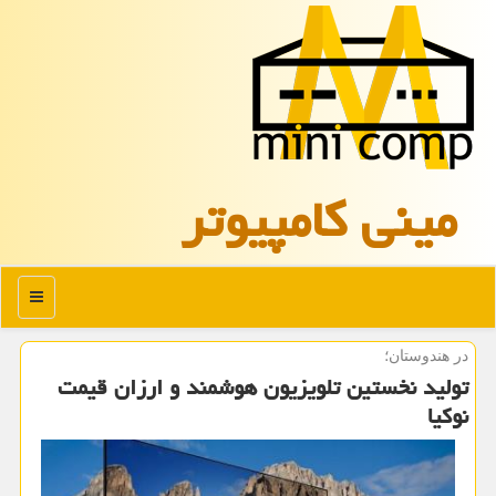
مینی كامپیوتر
منو
در هندوستان؛
تولید نخستین تلویزیون هوشمند و ارزان قیمت
نوكیا