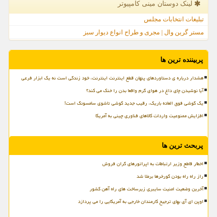
لینک دوستان مینی كامپیوتر
تبلیغات انتخابات مجلس
مستر گرین وال | مجری و طراح انواع دیوار سبز
پربیننده ترین ها
هشدار درباره ی دستاوردهای پنهان قطع اینترنت اینترنت، خود زندگی است نه یک ابزار فرعی
آیا نوشیدن چای داغ در هوای گرم واقعا بدن را خنک می کند؟
یک گوشی فوق العاده باریک، رقیب جدید گوشی تاشوی سامسونگ است!
افزایش ممنوعیت واردات کالاهای فناوری چینی به آمریکا
پربحث ترین ها
اخطار قاطع وزیر ارتباطات به اپراتورهای گران فروش
راز راه راه بودن گورخرها برملا شد
آخرین وضعیت امنیت سایبری زیرساخت های راه آهن کشور
اوپن ای آی بهای ترجیح کارمندان خارجی به آمریکایی را می پردازد