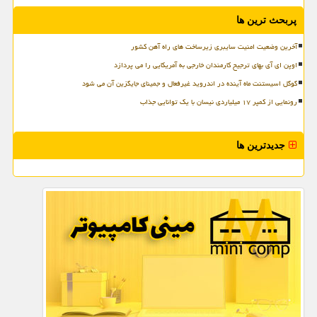
پربحث ترین ها
آخرین وضعیت امنیت سایبری زیرساخت های راه آهن کشور
اوپن ای آی بهای ترجیح کارمندان خارجی به آمریکایی را می پردازد
گوگل اسیستنت ماه آینده در اندروید غیرفعال و جمینای جایگزین آن می شود
رونمایی از کمپر ۱۷ میلیاردی نیسان با یک توانایی جذاب
جدیدترین ها