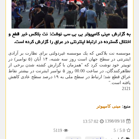
به گزارش مینی كامپیوتر بی بی سی نوشت: نت بلاكس خبر قطع و
اختلال گسترده در ارتباط اینترنتی در عراق را گزارش كرده است.
موسسه نت بلاكس كه یك موسسه غیردولتی برای نظارت بر آزادی
اینترنتی در سطح جهان است روز سه شنبه، ۱۴ آبان (۵ نوامبر) در
توییتر خود نوشت كرد كه "همزمان با گزارش كشته شدن برخی از
تظاهركنندگان، در ساعت 00.00 روز ۵ نوامبر اینترنت در بیشتر نقاط
عراق قطع شد؛ ارتباط در سطح ملی به ۱۹ درصد سطح عادی كاهش
یافته است."
2121
منبع:
مینی كامپیوتر
1398/09/18
13:57:02
5119
5
/
5.0