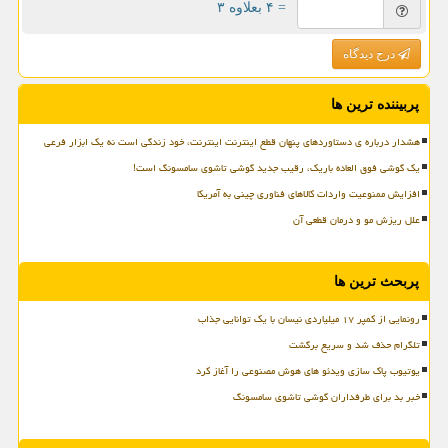
= ۴ بعلاوه ۳
درج دیدگاه
پربیننده ترین ها
هشدار درباره ی دستاوردهای پنهان قطع اینترنت اینترنت، خود زندگی است نه یک ابزار فرعی
یک گوشی فوق العاده باریک، رقیب جدید گوشی تاشوی سامسونگ است!
افزایش ممنوعیت واردات کالاهای فناوری چینی به آمریکا
علل ریزش مو و درمان قطعی آن
پربحث ترین ها
رونمایی از کمپر ۱۷ میلیاردی نیسان با یک توانایی جذاب
تلگرام حذف شد و سریع برگشت
یوتیوب پاک سازی ویدئو های هوش مصنوعی را آغاز کرد
خبر بد برای طرفداران گوشی تاشوی سامسونگ