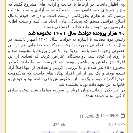
وی اظهار داشت: در ارتباط با عدالت و آزادی های مشروع گفتند که
پیچ و خم های خود قانون سبب شده که نه به آزادی و نه به عدالت
نرسیم که به نظرم بطورکامل درست است و در حد خودم بدنبال
اصلاح قوانینی هستم که پیچیدگی هایی ایجاد می کنند و سبب اطاله
دادرسی می شوند و مانع عدالت اجتماعی هستند.
۹۰ هزار پرونده حوادث سال ۱۴۰۱ مختومه شد
رئیس قوه قضاییه با اشاره به حوادث سال ۱۴۰۱ اظهار داشت: در
سال ۱۴۰۱ اقداماتی صورت پذیرفت ممکنست خطاهایی هم در این
خصوص وجود داشته باشد. نزدیک به ۹۰ هزار پرونده یا مختومه شد و
یا روند آن کوتاه شد، دو دستگاه اعتراض کردند که تعدادی از این
افراد جز داعش و منافقین بودند. دو فهرست به ما دادند که در
مجموع ۱۵۰ نفر شدند و ما بررسی کردیم و تعدادی از اینها اصلاً آزاد
نشده بودند و یک نفر از این افراد بهتان نفاق داشت که محکومیت
خودرا گذرانده بود و یک ماه از محکومیتش باقی مانده بود و خودش و
خانواده اش تعهد داده بودند بخشیده شد.
در آخر یکی از دانشجویان فریاد زد سوریه معامله شده. وعده صادق
۳ کی انجام خواهد شد؟
1403/09/20
11:52:05
472
5
/
5.0