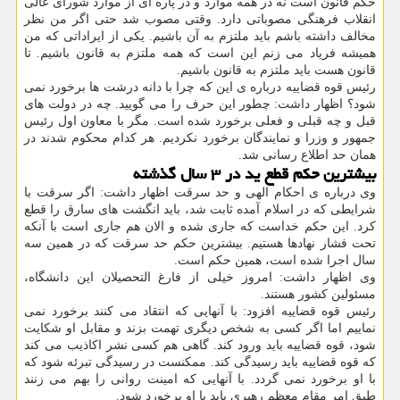
حکم قانون است نه در همه موارد و در پاره ای از موارد شورای عالی
انقلاب فرهنگی مصوباتی دارد. وقتی مصوب شد حتی اگر من نظر
مخالف داشته باشم باید ملتزم به آن باشیم. یکی از ایراداتی که من
همیشه فریاد می زنم این است که همه ملتزم به قانون باشیم. تا
قانون هست باید ملتزم به قانون باشیم.
رئیس قوه قضاییه درباره ی این که چرا با دانه درشت ها برخورد نمی
شود؟ اظهار داشت: چطور این حرف را می گویید. چه در دولت های
قبل و چه قبلی و فعلی برخورد شده است. مگر با معاون اول رئیس
جمهور و وزرا و نمایندگان برخورد نکردیم. هر کدام محکوم شدند در
همان حد اطلاع رسانی شد.
بیشترین حکم قطع ید در ۳ سال گذشته
وی درباره ی احکام الهی و حد سرقت اظهار داشت: اگر سرقت با
شرایطی که در اسلام آمده ثابت شد، باید انگشت های سارق را قطع
کرد. این حکم خداست که جاری شده و الان هم جاری است با آنکه
تحت فشار نهادها هستیم. بیشترین حکم حد سرقت که در همین سه
سال اجرا شده است، همین حکم است.
وی اظهار داشت: امروز خیلی از فارغ التحصیلان این دانشگاه،
مسئولین کشور هستند.
رئیس قوه قضاییه افزود: با آنهایی که انتقاد می کنند برخورد نمی
نماییم اما اگر کسی به شخص دیگری تهمت بزند و مقابل او شکایت
شود، قوه قضاییه باید ورود کند. گاهی هم کسی نشر اکاذیب می کند
که قوه قضاییه باید رسیدگی کند. ممکنست در رسیدگی تبرئه شود که
با او برخورد نمی گردد. با آنهایی که امینت روانی را بهم می زنند
طبق امر مقام معظم رهبری باید با او برخورد شود.