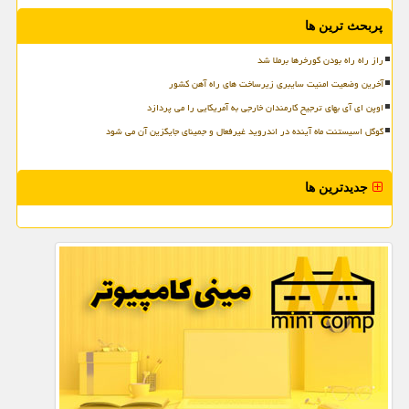
پربحث ترین ها
راز راه راه بودن گورخرها برملا شد
آخرین وضعیت امنیت سایبری زیرساخت های راه آهن کشور
اوپن ای آی بهای ترجیح کارمندان خارجی به آمریکایی را می پردازد
گوگل اسیستنت ماه آینده در اندروید غیرفعال و جمینای جایگزین آن می شود
جدیدترین ها