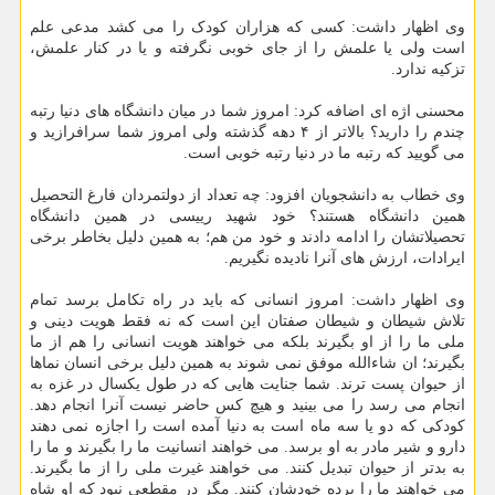
وی اظهار داشت: کسی که هزاران کودک را می کشد مدعی علم
است ولی یا علمش را از جای خوبی نگرفته و یا در کنار علمش،
تزکیه ندارد.
محسنی اژه ای اضافه کرد: امروز شما در میان دانشگاه های دنیا رتبه
چندم را دارید؟ بالاتر از ۴ دهه گذشته ولی امروز شما سرافرازید و
می گویید که رتبه ما در دنیا رتبه خوبی است.
وی خطاب به دانشجویان افزود: چه تعداد از دولتمردان فارغ التحصیل
همین دانشگاه هستند؟ خود شهید رییسی در همین دانشگاه
تحصیلاتشان را ادامه دادند و خود من هم؛ به همین دلیل بخاطر برخی
ایرادات، ارزش های آنرا نادیده نگیریم.
وی اظهار داشت: امروز انسانی که باید در راه تکامل برسد تمام
تلاش شیطان و شیطان صفتان این است که نه فقط هویت دینی و
ملی ما را از او بگیرند بلکه می خواهند هویت انسانی را هم از ما
بگیرند؛ ان شاءالله موفق نمی شوند به همین دلیل برخی انسان نماها
از حیوان پست ترند. شما جنایت هایی که در طول یکسال در غزه به
انجام می رسد را می بینید و هیچ کس حاضر نیست آنرا انجام دهد.
کودکی که دو یا سه ماه است به دنیا آمده است را اجازه نمی دهند
دارو و شیر مادر به او برسد. می خواهند انسانیت ما را بگیرند و ما را
به بدتر از حیوان تبدیل کنند. می خواهند غیرت ملی را از ما بگیرند.
می خواهند ما را برده خودشان کنند. مگر در مقطعی نبود که او شاه