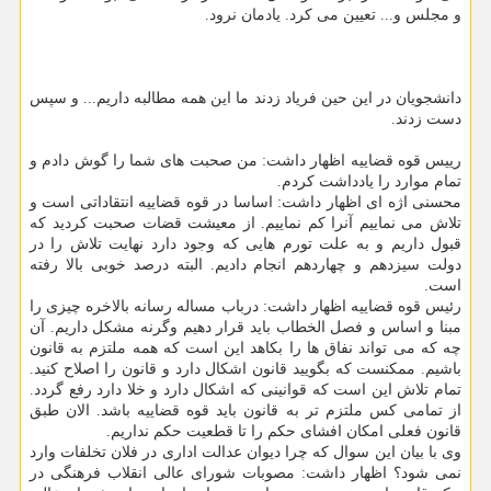
و مجلس و... تعیین می کرد. یادمان نرود.
دانشجویان در این حین فریاد زدند ما این همه مطالبه داریم... و سپس
دست زدند.
رییس قوه قضاییه اظهار داشت: من صحبت های شما را گوش دادم و
تمام موارد را یادداشت کردم.
محسنی اژه ای اظهار داشت: اساسا در قوه قضاییه انتقاداتی است و
تلاش می نماییم آنرا کم نماییم. از معیشت قضات صحبت کردید که
قبول داریم و به علت تورم هایی که وجود دارد نهایت تلاش را در
دولت سیزدهم و چهاردهم انجام دادیم. البته درصد خوبی بالا رفته
است.
رئیس قوه قضاییه اظهار داشت: درباب مساله رسانه بالاخره چیزی را
مبنا و اساس و فصل الخطاب باید قرار دهیم وگرنه مشکل داریم. آن
چه که می تواند نفاق ها را بکاهد این است که همه ملتزم به قانون
باشیم. ممکنست که بگویید قانون اشکال دارد و قانون را اصلاح کنید.
تمام تلاش این است که قوانینی که اشکال دارد و خلا دارد رفع گردد.
از تمامی کس ملتزم تر به قانون باید قوه قضاییه باشد. الان طبق
قانون فعلی امکان افشای حکم را تا قطعیت حکم نداریم.
وی با بیان این سوال که چرا دیوان عدالت اداری در فلان تخلفات وارد
نمی شود؟ اظهار داشت: مصوبات شورای عالی انقلاب فرهنگی در