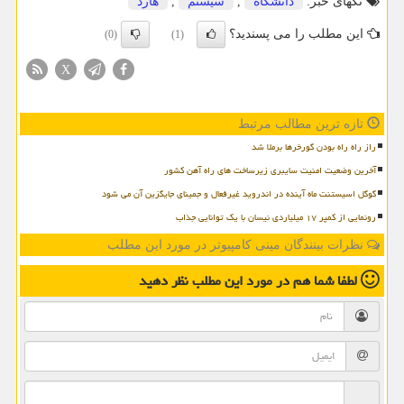
تگهای خبر:
دانشگاه
,
سیستم
,
هارد
این مطلب را می پسندید؟
(0)
(1)
X
تازه ترین مطالب مرتبط
راز راه راه بودن گورخرها برملا شد
آخرین وضعیت امنیت سایبری زیرساخت های راه آهن کشور
گوگل اسیستنت ماه آینده در اندروید غیرفعال و جمینای جایگزین آن می شود
رونمایی از کمپر ۱۷ میلیاردی نیسان با یک توانایی جذاب
نظرات بینندگان مینی کامپیوتر در مورد این مطلب
لطفا شما هم
در مورد این مطلب
نظر دهید