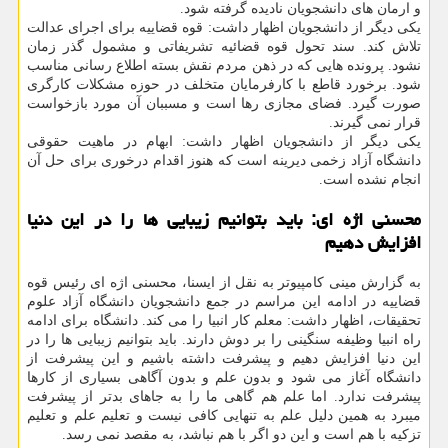
و ارمان های دانشجویان نادیده گرفته شود.
یکی دیگر از دانشجویان اظهار داشت: قوه قضاییه برای اجرای عدالت
تلاش کند. سند تحول قوه قضائیه تشریفاتی و مشمول گذر زمان
نشود. پرونده هایی که در ذهن مردم نقش بسته اطلاع رسانی مناسب
شود. برخورد قاطع با کارفرمایان متخلف در حوزه مشکلات کارگری
صورت گیرد. فضای مجازی رها است و مسببان آن مورد بازخواست
قرار نمی گیرند.
یکی دیگر از دانشجویان اظهار داشت: ابهام در ماهیت حقوقی
دانشگاه آزاد زخمی دیرینه است که هنوز اقدام درخوری برای حل آن
انجام نشده است.
محسنی اژه ای: باید بتوانیم زیبایی ها را در این دنیا
افزایش دهیم
به گزارش مینی کامپیوتر به نقل از ایسنا، محسنی اژه ای رئیس قوه
قضاییه در ادامه این مراسم در جمع دانشجویان دانشگاه آزاد علوم
تحقیقات، اظهار داشت: معلم کار انبیا را می کند. دانشگاه برای ادامه
راه انبیا وظیفه سنگینی را بر دوش دارند. باید بتوانیم زیبایی ها را در
این دنیا افزایش دهیم و پیشرفت داشته باشیم و این پیشرفت از
دانشگاه آغاز می شود و بدون علم و بدون آگاهی بسیاری از کارها
پیشرفت ندارد. اما علم هم گاهی ما را به جاهای بدتر از پیشرفت
میبرد به همین دلیل علم به تنهایی کافی نیست و تعلیم علم و تعلیم
تزکیه با هم است و این دو اگر با هم نباشد، به مقصد نمی رسد.