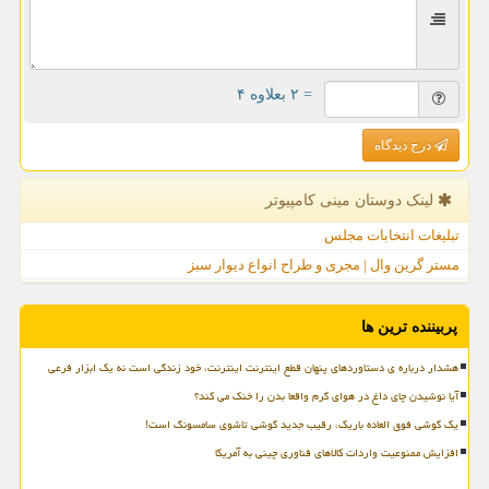
= ۲ بعلاوه ۴
درج دیدگاه
لینک دوستان مینی كامپیوتر
تبلیغات انتخابات مجلس
مستر گرین وال | مجری و طراح انواع دیوار سبز
پربیننده ترین ها
هشدار درباره ی دستاوردهای پنهان قطع اینترنت اینترنت، خود زندگی است نه یک ابزار فرعی
آیا نوشیدن چای داغ در هوای گرم واقعا بدن را خنک می کند؟
یک گوشی فوق العاده باریک، رقیب جدید گوشی تاشوی سامسونگ است!
افزایش ممنوعیت واردات کالاهای فناوری چینی به آمریکا