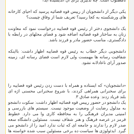
نامطلوب است. چه تدبیری برای آن اندیشیده اید؟
یکی دیگر از دانشجویان از رییس قوه قضائیه پرسید که احیای کارخانه
های ورشکسته به کجا رسید؟ تعریف شما از وفاق چیست؟
یک دانشجوی دختر از رئیس قوه قضاییه درخواست نمود که معاونت
زنان به ساختار قوه قضائیه اضافه شود و فضای محلهای در رابطه با
دادگستری، مناسب حضور مادر و فرزند باشد.
دانشجویی دیگر خطاب به رئیس قوه قضاییه اظهار داشت: بااینکه
شفافیت رسانه ها مهمست ولی لازم است فضای رسانه ای، زمینه
صدور آرای ناعادلانه نشود.
«دانشجویان» که ایستاده و همراه با دست زدن رئیس قوه قضاییه را
برای سخنرانی همراهی کردند، با شروع سخنرانی محسنی اژه ای
بلند فریاد زدند: وعده صادق ۳.
یک دانشجو در حضور رییس قوه قضائیه اظهار داشت: سکوت دانشجو
به مدلول رضایت از وضعیت موجود نیست. سیستم های بازرسی و
امنیتی مدیران فرهنگی را به محافظه کاری وا می دارد. خطوط
قرمز در عرصه فرهنگ و هنر شفاف نیست. مسئولین دانشگاه سعه
صدر لازم را ندارند و جامعه ای که ثبات ندارد امید را از دانشجو می
گیرد. ایدئولوژی ها سیاست ده برخی مسئولین سبب شده خواسته ها