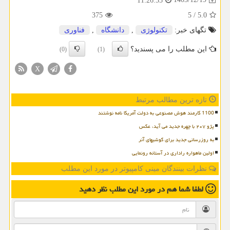
11:26:55
375
5
/
5.0
تگهای خبر:
تكنولوژی
,
دانشگاه
,
فناوری
این مطلب را می پسندید؟
(0)
(1)
X
تازه ترین مطالب مرتبط
1100 کارمند هوش مصنوعی به دولت آمریکا نامه نوشتند
پژو ۲۰۷ با چهره جدید می آید، عکس
به روزرسانی جدید برای گوشیهای آنر
اولین ماهواره راداری در آستانه رونمایی
نظرات بینندگان مینی کامپیوتر در مورد این مطلب
لطفا شما هم
در مورد این مطلب
نظر دهید