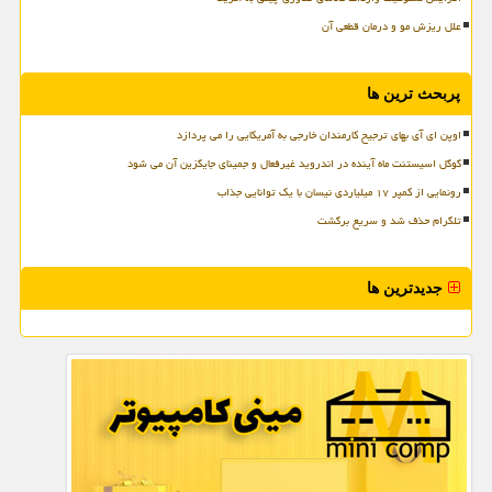
علل ریزش مو و درمان قطعی آن
پربحث ترین ها
اوپن ای آی بهای ترجیح کارمندان خارجی به آمریکایی را می پردازد
گوگل اسیستنت ماه آینده در اندروید غیرفعال و جمینای جایگزین آن می شود
رونمایی از کمپر ۱۷ میلیاردی نیسان با یک توانایی جذاب
تلگرام حذف شد و سریع برگشت
جدیدترین ها