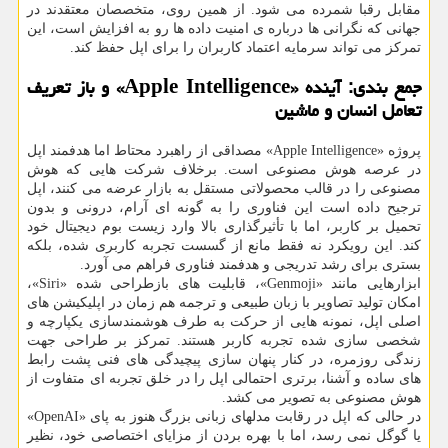
مقابل رقبا شمرده می شود. از همین روی، متخصصان معتقدند در
جهانی که نگرانی ها درباره ی امنیت داده ها رو به افزایش است، این
تمرکز می تواند سرمایه اعتماد کاربران را برای اپل حفظ کند.
جمع بندی: آینده «Apple Intelligence» و باز تعریف
تعامل انسان و ماشین
پروژه «Apple Intelligence» مصداقی از راهبرد محتاط اما هدفمند اپل
در عرصه هوش مصنوعی است. برخلاف شرکت هایی که هوش
مصنوعی را در قالب محصولاتی مستقل به بازار عرضه می کنند، اپل
ترجیح داده است این فناوری را به گونه ای آرام، درونی و بدون
تحمیل بر کاربر، اما با تأثیرگذاری بالا وارد زیست بوم دیجیتال خود
کند. این رویکرد نه فقط مانع از گسست تجربه کاربری شده، بلکه
بستری برای رشد تدریجی و هدفمند فناوری فراهم می آورد.
ابزارهایی مانند «Genmoji»، قابلیت های بازطراحی شده «Siri»،
امکان تولید تصاویر با زبان طبیعی و ترجمه هم زمان در اپلیکیشن های
اصلی اپل، نمونه هایی از حرکت به طرف هوشمندسازی یکپارچه و
شخصی سازی شده تجربه کاربر هستند. تمرکز بر طراحی جهت
زندگی روزمره، در کنار پنهان سازی پیچیدگی های فنی پشت رابط
های ساده و آشنا، برتری احتمالی اپل را در خلق تجربه ای متفاوت از
هوش مصنوعی به تصویر می کشد.
در حالی که اپل در رقابت مدلهای زبانی بزرگ هنوز به پای «OpenAI»
یا گوگل نمی رسد، اما با بهره بردن از مزایای اختصاصی خود، نظیر