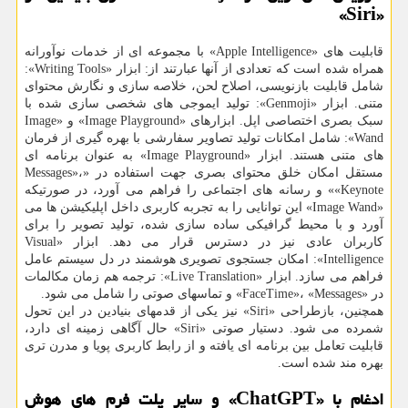
«Siri»
قابلیت های «Apple Intelligence» با مجموعه ای از خدمات نوآورانه
همراه شده است که تعدادی از آنها عبارتند از: ابزار «Writing Tools»:
شامل قابلیت بازنویسی، اصلاح لحن، خلاصه سازی و نگارش محتوای
متنی. ابزار «Genmoji»: تولید ایموجی های شخصی سازی شده با
سبک بصری اختصاصی اپل. ابزارهای «Image Playground» و «Image
Wand»: شامل امکانات تولید تصاویر سفارشی با بهره گیری از فرمان
های متنی هستند. ابزار «Image Playground» به عنوان برنامه ای
مستقل امکان خلق محتوای بصری جهت استفاده در «Messages»،
«Keynote» و رسانه های اجتماعی را فراهم می آورد، در صورتیکه
«Image Wand» این توانایی را به تجربه کاربری داخل اپلیکیشن ها می
آورد و با محیط گرافیکی ساده سازی شده، تولید تصویر را برای
کاربران عادی نیز در دسترس قرار می دهد. ابزار «Visual
Intelligence»: امکان جستجوی تصویری هوشمند در دل سیستم عامل
فراهم می سازد. ابزار «Live Translation»: ترجمه هم زمان مکالمات
در «FaceTime»، «Messages» و تماسهای صوتی را شامل می شود.
همچنین، بازطراحی «Siri» نیز یکی از قدمهای بنیادین در این تحول
شمرده می شود. دستیار صوتی «Siri» حال آگاهی زمینه ای دارد،
قابلیت تعامل بین برنامه ای یافته و از رابط کاربری پویا و مدرن تری
بهره مند شده است.
ادغام با «ChatGPT» و سایر پلت فرم های هوش