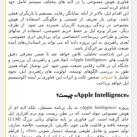
فناوری هوش مصنوعی را در لایه های مختلف سیستم عامل خود
ادغام کرده است.
این اقدام اپل، بالاتر از آنکه نمایانگر رقابت مستقیم با بازیگران فعلی
باشد، نوعی باز تعریف از چیستی و چگونگی استفاده از هوش
مصنوعی در زندگی روزمره کاربران شمرده می شود. از طرف
دیگر، تمرکز ویژه اپل بر حفظ حریم خصوصی، استفاده از مدلهای
محلی و طراحی زیرساخت اختصاصی برای پردازش ابری خصوصی،
بُعدی راهبردی به این پروژه داده که می تواند بر استانداردهای آینده
صنعت فناوری نیز اثرگذار باشد.
در این یادداشت تحلیلی، تلاش خواهد شد تا ضمن معرفی دقیق
قابلیت های «Apple Intelligence»، ابعاد فنی و راهبردی آن بررسی و
جایگاه آن در قالب رقابتی صنعت تبیین شود. این نوشتار کوتاه همین
طور به بررسی الگوهای توسعه، اولویت های راهبردی اپل، نحوه
تعامل با
خدمات
شخص ثالث و اثرات این فناوری بر آینده اکوسیستم
اپل خواهد پرداخت.
«Apple Intelligence» چیست؟
پروژه «Apple Intelligence» نه یک برنامه مستقل، بلکه لایه ای از
هوش مصنوعی مولد است که در بطن زیست بوم نرم افزاری اپل
جای گرفته است. این فناوری بر پایه مدلهای زبانی بزرگ (LLM)
توسعه یافته و قابلیت هایی چون نگارش، بازنویسی، خلاصه سازی،
تولید تصویر و تعامل طبیعی بوسیله دستیار صوتی «Siri» را فراهم
می سازد. برخلاف سایر رقبا که به ارائه ابزارهای مستقل تمایل