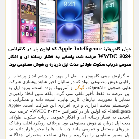
مینی کامپیوتر: Apple Intelligence که اولین بار در کنفرانس
WWDC 2024 عرضه شد، پاسخی به فشار رسانه ای و افکار
عمومی درباب سکوت طولانی مدت اپل درباره ی هوش مصنوعی بود.
به گزارش مینی کامپیوتر به نقل از مهر، در چشم انداز پرشتاب و
رقابتی هوش مصنوعی مولد که در سالیان اخیر شاهد پیشتازی شرکت
هایی همچون «OpenAI»،
گوگل
و آنتروپیک بوده است، ورود اپل به
این عرصه نه فقط تأخیر تلقی نمی گردد، بلکه مبین اتخاذ راهبردی
متمایز با محوریت نیازهای کاربر نهایی، امنیت داده و همگرایی با
اکوسیستم سخت افزاری و نرم افزاری این شرکت است. «Apple
Intelligence» که اولین بار در کنفرانس «WWDC ۲۰۲۴» عرضه شد،
پاسخی به فشار رسانه ای و افکار عمومی درباب سکوت طولانی
مدت اپل درباره ی هوش مصنوعی بود. برخلاف رویکرد اغلب رقبا که
ابزارهای مستقل و عمومی مانند چت بات ها را محور قرار داده اند،
اپل مسیر متفاوتی را برگزیده و بجای ساخت محصولی جداگانه،