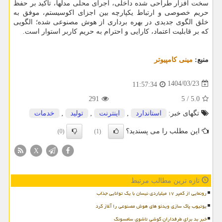
سخت افزار طراحی شده داخلی، اجرای محلی مدلها، تاکید بر حفظ
حریم خصوصی و ارتباط یکپارچه بین اجزای اکوسیستم، موفق به
خلق الگوی جدیدی در بهره برداری از هوش مصنوعی شده؛ الگویی
که بر قابلیت اعتماد، کارایی و احترام به حریم کاربر استوار است.
منبع:
مینی كامپیوتر
1404/03/23
11:57:34
291
5
/
5.0
تگهای خبر:
استاندارد
,
اینترنت
,
تولید
,
خدمات
این مطلب را می پسندید؟
(0)
(1)
X
تازه ترین مطالب مرتبط
رونمایی از کمپر ۱۷ میلیاردی نیسان با یک توانایی جذاب
یوتیوب پاک سازی ویدئو های هوش مصنوعی را آغاز کرد
خبر بد برای طرفداران گوشی تاشوی سامسونگ