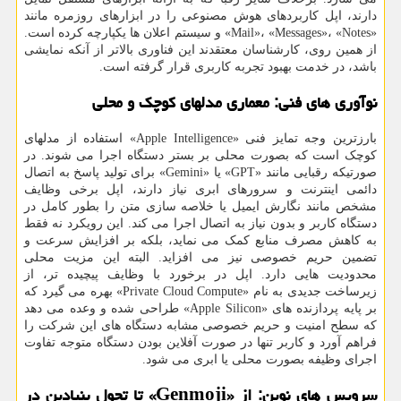
دارند، اپل کاربردهای هوش مصنوعی را در ابزارهای روزمره مانند
«Mail»، «Messages»، «Notes» و سیستم اعلان ها یکپارچه کرده است.
از همین روی، کارشناسان معتقدند این فناوری بالاتر از آنکه نمایشی
باشد، در خدمت بهبود تجربه کاربری قرار گرفته است.
نوآوری های فنی: معماری مدلهای کوچک و محلی
بارزترین وجه تمایز فنی «Apple Intelligence» استفاده از مدلهای
کوچک است که بصورت محلی بر بستر دستگاه اجرا می شوند. در
صورتیکه رقبایی مانند «GPT» یا «Gemini» برای تولید پاسخ به اتصال
دائمی اینترنت و سرورهای ابری نیاز دارند، اپل برخی وظایف
مشخص مانند نگارش ایمیل یا خلاصه سازی متن را بطور کامل در
دستگاه کاربر و بدون نیاز به اتصال اجرا می کند. این رویکرد نه فقط
به کاهش مصرف منابع کمک می نماید، بلکه بر افزایش سرعت و
تضمین حریم خصوصی نیز می افزاید. البته این مزیت محلی
محدودیت هایی دارد. اپل در برخورد با وظایف پیچیده تر، از
زیرساخت جدیدی به نام «Private Cloud Compute» بهره می گیرد که
بر پایه پردازنده های «Apple Silicon» طراحی شده و وعده می دهد
که سطح امنیت و حریم خصوصی مشابه دستگاه های این شرکت را
فراهم آورد و کاربر تنها در صورت آفلاین بودن دستگاه متوجه تفاوت
اجرای وظیفه بصورت محلی یا ابری می شود.
سرویس های نوین: از «Genmoji» تا تحول بنیادین در