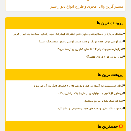
مستر گرین وال | مجری و طراح انواع دیوار سبز
پربیننده ترین ها
هشدار درباره ی دستاوردهای پنهان قطع اینترنت اینترنت، خود زندگی است نه یک ابزار فرعی
یک گوشی فوق العاده باریک، رقیب جدید گوشی تاشوی سامسونگ است!
افزایش ممنوعیت واردات کالاهای فناوری چینی به آمریکا
علل ریزش مو و درمان قطعی آن
پربحث ترین ها
گوگل اسیستنت ماه آینده در اندروید غیرفعال و جمینای جایگزین آن می شود
رونمایی از کمپر ۱۷ میلیاردی نیسان با یک توانایی جذاب
تلگرام حذف شد و سریع برگشت
یوتیوب پاک سازی ویدئو های هوش مصنوعی را آغاز کرد
جدیدترین ها