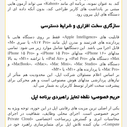
کند. به عنوان نمونه، برنامه ای مانند «Kahoot» می تواند آزمون هایی
مبتنی بر یادداشت های کاربر طراحی کند، بدون آنکه داده ای از
دستگاه های اپل بیرون رود.
سازگاری سخت افزاری و شرایط دسترسی
قابلیت های «Apple Intelligence» فقط بر روی دستگاه هایی با
پردازنده های قدرتمند و مدرن اپل مانند «A۱۷ Pro» یا سری «M»
قابل اجرا می باشد. این دستگاهها شامل موارد زیر می شود: تمامی
مدلهای «iPhone ۱۶» مدلهای «iPhone ۱۵ Pro» و «iPhone ۱۵ Pro
Max» دستگاه های «iPad Pro» و «iPad Air» با تراشه «M۱» به بالا
دستگاه های «MacBook»، «iMac»، «Mac Mini»، «Mac Studio» و
«Mac Pro» با پردازنده های «M۱» یا «M۲»
بر اساس اعلام مسئولان شرکت اپل، این محدودیت هم متأثر از
نیازهای پردازشی مدلهای هوش مصنوعی است و هم محرکی برای
پیشرفت سخت افزار توسط کاربران به شمار می آید.
حریم خصوصی؛ نقطه تمایز راهبردی برنامه اپل
یکی از اصلی ترین مزیت های رقابتی اپل در این حوزه، توجه ویژه به
حریم خصوصی است. اجرای محلی وظایف، شفافیت در اجرای
محاسبات ابری و گسترش زیرساخت اختصاصی «Private Cloud
Compute»، بیان کننده تلاش اپل برای متمایزسازی راهبرد خود در