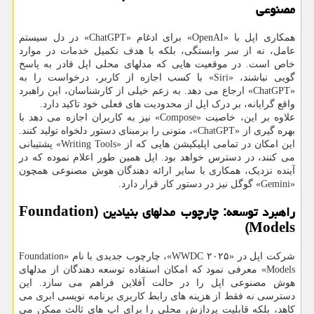
مصنوعی
همکاری اپل با «OpenAI» برای ادغام «ChatGPT» در دل سیستم
عامل، نه از سر وابستگی، بلکه با هدف تکمیل خدمات در موارد
خاص است. در موقعیت هایی که مدلهای محلی اپل قادر به پاسخ
گویی نباشند، «Siri» با کسب اجازه از کاربر، درخواست را به
«ChatGPT» ارجاع می دهد. به زعم خیلی از کارشناسان، این راهبرد
واقع گرایانه، بر درک اپل از محدودیت های فعلی خود تاکید دارد.
علاوه بر این، خاصیت «Compose» نیز به کاربران اجازه می دهد با
بهره گیری از «ChatGPT»، متونی را برمبنای دستور دلخواه تولید کنند.
این امکان در تمامی اپلیکیشن هایی که از «Writing Tools» پشتیبانی
می کنند، در دسترس خواهد بود. اپل همین طور اعلام نموده که در
آینده نزدیک، همکاری با سایر ارائه دهندگان هوش مصنوعی همچون
«Gemini» گوگل نیز در دستور کار قرار دارد.
راهبرد توسعه: چارچوب مدلهای بنیادین (Foundation
Models)
شرکت اپل در «WWDC ۲۰۲۵»، چارچوب جدیدی با نام «Foundation
Models» معرفی نمود که امکان استفاده توسعه دهندگان از مدلهای
هوش مصنوعی اپل را در حالت آفلاین فراهم می سازد. این
دسترسی نه فقط از هزینه های رابط کاربری برنامه نویسی ابری می
کاهد، بلکه قابلیت پردازش محلی را برای اپ های ثالث ممکن می