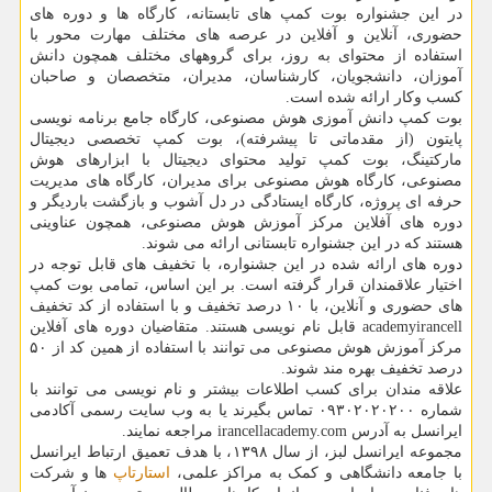
در این جشنواره بوت کمپ های تابستانه، کارگاه ها و دوره های
حضوری، آنلاین و آفلاین در عرصه های مختلف مهارت محور با
استفاده از محتوای به روز، برای گروههای مختلف همچون دانش
آموزان، دانشجویان، کارشناسان، مدیران، متخصصان و صاحبان
کسب وکار ارائه شده است.
بوت کمپ دانش آموزی هوش مصنوعی، کارگاه جامع برنامه نویسی
پایتون (از مقدماتی تا پیشرفته)، بوت کمپ تخصصی دیجیتال
مارکتینگ، بوت کمپ تولید محتوای دیجیتال با ابزارهای هوش
مصنوعی، کارگاه هوش مصنوعی برای مدیران، کارگاه های مدیریت
حرفه ای پروژه، کارگاه ایستادگی در دل آشوب و بازگشت باردیگر و
دوره های آفلاین مرکز آموزش هوش مصنوعی، همچون عناوینی
هستند که در این جشنواره تابستانی ارائه می شوند.
دوره های ارائه شده در این جشنواره، با تخفیف های قابل توجه در
اختیار علاقمندان قرار گرفته است. بر این اساس، تمامی بوت کمپ
های حضوری و آنلاین، با ۱۰ درصد تخفیف و با استفاده از کد تخفیف
academyirancell قابل نام نویسی هستند. متقاضیان دوره های آفلاین
مرکز آموزش هوش مصنوعی می توانند با استفاده از همین کد از ۵۰
درصد تخفیف بهره مند شوند.
علاقه مندان برای کسب اطلاعات بیشتر و نام نویسی می توانند با
شماره ۰۹۳۰۲۰۲۰۲۰۰ تماس بگیرند یا به وب سایت رسمی آکادمی
ایرانسل به آدرس irancellacademy.com مراجعه نمایند.
مجموعه ایرانسل لبز، از سال ۱۳۹۸، با هدف تعمیق ارتباط ایرانسل
با جامعه دانشگاهی و کمک به مراکز علمی،
استارتاپ
ها و شرکت