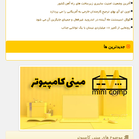
آخرین وضعیت امنیت سایبری زیرساخت های راه آهن کشور
اوپن ای آی بهای ترجیح کارمندان خارجی به آمریکایی را می پردازد
گوگل اسیستنت ماه آینده در اندروید غیرفعال و جمینای جایگزین آن می شود
رونمایی از کمپر ۱۷ میلیاردی نیسان با یک توانایی جذاب
جدیدترین ها
موضوع های مینی كامپیوتر