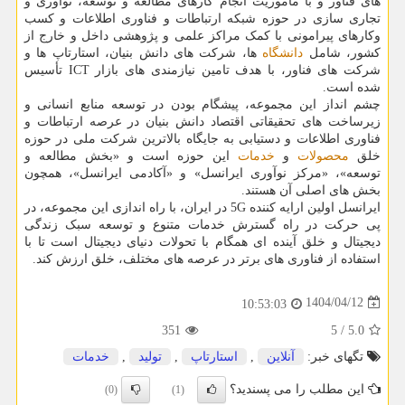
های فناور و با ماموریت انجام کارهای مطالعه و توسعه، نوآوری و
تجاری سازی در حوزه شبکه ارتباطات و فناوری اطلاعات و کسب
وکارهای پیرامونی با کمک مراکز علمی و پژوهشی داخل و خارج از
کشور، شامل
دانشگاه
ها، شرکت های دانش بنیان، استارتاپ ها و
شرکت های فناور، با هدف تامین نیازمندی های بازار ICT تأسیس
شده است.
چشم انداز این مجموعه، پیشگام بودن در توسعه منابع انسانی و
زیرساخت های تحقیقاتی اقتصاد دانش بنیان در عرصه ارتباطات و
فناوری اطلاعات و دستیابی به جایگاه بالاترین شرکت ملی در حوزه
خلق
محصولات
و
خدمات
این حوزه است و «بخش مطالعه و
توسعه»، «مرکز نوآوری ایرانسل» و «آکادمی ایرانسل»، همچون
بخش های اصلی آن هستند.
ایرانسل اولین ارایه کننده 5G در ایران، با راه اندازی این مجموعه، در
پی حرکت در راه گسترش خدمات متنوع و توسعه سبک زندگی
دیجیتال و خلق آینده ای همگام با تحولات دنیای دیجیتال است تا با
استفاده از فناوری های برتر در عرصه های مختلف، خلق ارزش کند.
1404/04/12
10:53:03
351
5
/
5.0
تگهای خبر:
آنلاین
,
استارتاپ
,
تولید
,
خدمات
این مطلب را می پسندید؟
(0)
(1)