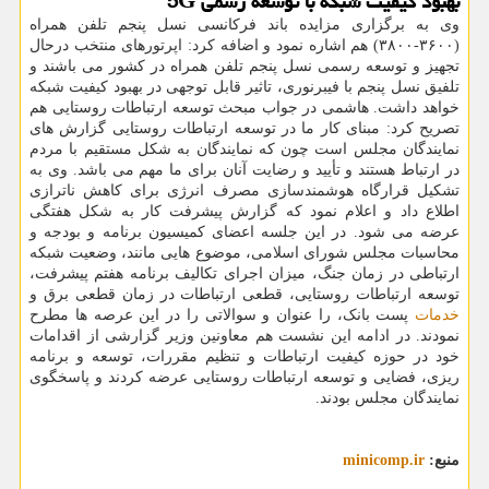
بهبود کیفیت شبکه با توسعه رسمی 5G
وی به برگزاری مزایده باند فرکانسی نسل پنجم تلفن همراه
(۳۶۰۰-۳۸۰۰) هم اشاره نمود و اضافه کرد: اپرتورهای منتخب درحال
تجهیز و توسعه رسمی نسل پنجم تلفن همراه در کشور می باشند و
تلفیق نسل پنجم با فیبرنوری، تاثیر قابل توجهی در بهبود کیفیت شبکه
خواهد داشت. هاشمی در جواب مبحث توسعه ارتباطات روستایی هم
تصریح کرد: مبنای کار ما در توسعه ارتباطات روستایی گزارش های
نمایندگان مجلس است چون که نمایندگان به شکل مستقیم با مردم
در ارتباط هستند و تأیید و رضایت آنان برای ما مهم می باشد. وی به
تشکیل قرارگاه هوشمندسازی مصرف انرژی برای کاهش ناترازی
اطلاع داد و اعلام نمود که گزارش پیشرفت کار به شکل هفتگی
عرضه می شود. در این جلسه اعضای کمیسیون برنامه و بودجه و
محاسبات مجلس شورای اسلامی، موضوع هایی مانند، وضعیت شبکه
ارتباطی در زمان جنگ، میزان اجرای تکالیف برنامه هفتم پیشرفت،
توسعه ارتباطات روستایی، قطعی ارتباطات در زمان قطعی برق و
خدمات
پست بانک، را عنوان و سوالاتی را در این عرصه ها مطرح
نمودند. در ادامه این نشست هم معاونین وزیر گزارشی از اقدامات
خود در حوزه کیفیت ارتباطات و تنظیم مقررات، توسعه و برنامه
ریزی، فضایی و توسعه ارتباطات روستایی عرضه کردند و پاسخگوی
نمایندگان مجلس بودند.
منبع:
minicomp.ir