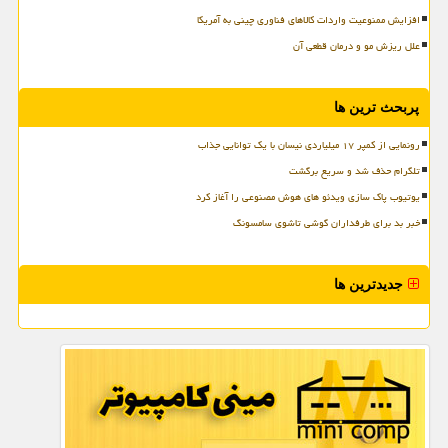
افزایش ممنوعیت واردات کالاهای فناوری چینی به آمریکا
علل ریزش مو و درمان قطعی آن
پربحث ترین ها
رونمایی از کمپر ۱۷ میلیاردی نیسان با یک توانایی جذاب
تلگرام حذف شد و سریع برگشت
یوتیوب پاک سازی ویدئو های هوش مصنوعی را آغاز کرد
خبر بد برای طرفداران گوشی تاشوی سامسونگ
جدیدترین ها