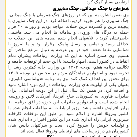
ارتباطی بسیار کمک کرد.
همزمان با جنگ میدانی، جنگ سایبری
وی ضمن اشاره به این که در روزهای جنگ همزمان با جنگ میدانی،
جنگ سایبری را هم تجربه کردیم، اضافه کرد: در این جنگ سایبری با
پیچیده ترین و گسترده ترین حملات مواجه بودیم و روزانه ۲۰ هزار
حمله به درگاه های ورودی و سامانه ها انجام می شد. هاشمی
خاطرنشان کرد: با تلاشهای انجام شده صدمه های این حملات به
حداقل رسید و تماس و ارسال پیامک برقرار بود و ما امروز با
شناسایی نقاط ضعف خود در این عرصه به دنبال مرتفع ساختن آن
هستیم. وی ضمن اشاره به این که وزارت ارتباطات پیشران تمام
اتفاقات در کشور است، اظهار داشت: با این حجم از توقعات جامعه و
تکالیف برنامه هفتم، بودجه ۱۴۰۴ این وزارت خانه کمترین رشد را
تجربه نمود و امیدواریم نمایندگان مردم در مجلس در بودجه ۱۴۰۵
برای تحقق این اهداف کمک کنند. وی به برنامه «دیپلماسی فناوری»
بعنوان یکی از اولویت های وزارت ارتباطات در این دوره اشاره نمود
و اضافه کرد: در همین یک سال قبل از این دولت اقداماتی برای
صادرات فناوری به کشورهای شاخ آفریقا، آمریکای لاتین و روسیه
انجام شده است و امیدواریم صادرات این حوزه در افق برنامه ۱۰
برابر افزایش داشته باشد. وزیر ارتباطات به توافقات انجام شده با
کشور ونزوئلا اشاره و اعلام نمود: بر طبق این توافقات کارخانه
فیبرنوری ایرانی راه اندازی شده در این کشور اخیرا راه اندازی شده
و تولیدات خویش را شروع کرده است و شرکتهای دانش بنیان
کشورمان هم در زیرساخت های ارتباطی ونزوئلا فعال شده اند.