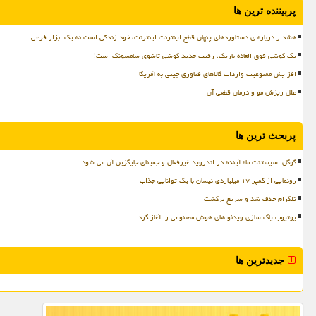
پربیننده ترین ها
هشدار درباره ی دستاوردهای پنهان قطع اینترنت اینترنت، خود زندگی است نه یک ابزار فرعی
یک گوشی فوق العاده باریک، رقیب جدید گوشی تاشوی سامسونگ است!
افزایش ممنوعیت واردات کالاهای فناوری چینی به آمریکا
علل ریزش مو و درمان قطعی آن
پربحث ترین ها
گوگل اسیستنت ماه آینده در اندروید غیرفعال و جمینای جایگزین آن می شود
رونمایی از کمپر ۱۷ میلیاردی نیسان با یک توانایی جذاب
تلگرام حذف شد و سریع برگشت
یوتیوب پاک سازی ویدئو های هوش مصنوعی را آغاز کرد
جدیدترین ها