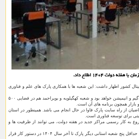
دولت ۱۴۰۴ اطلاع داد.
یتال کشور اظهار داشت: این شعبه ها با همکاری پارک های علم و فناوری
به گفته رئیس پارک فاوا، شعبه کرمانشاه در فضایی به وسعت ۴۰۰ مترمربع و با اعتباری بالغ بر ۲ میلیاردریال تجهیز شده و تمرکز آن بر توسعه صنعت گیم و انیمیشن خواهد بود و شعبه کهگیلویه و بویراحمد هم در فضایی ۵۰۰
یان از راه سایت پارک فاوا در حال انجام می باشد. همینطور در استان
روع به کار رسمی مراکز جدید در هفته دولت، می توانند از ظرفیت ها و
وی در آخر ضمن اشاره به برنامه های توسعه ای پارک فاوا اظهار داشت: در قالب بخشنامه دانش بنیان صنعت فاوا و توسعه اقتصاد دیجیتال کشور، ایجاد حداقل پنج شعبه استانی دیگر پارک تا آخر سال ۱۴۰۴ در دستور کار قرار