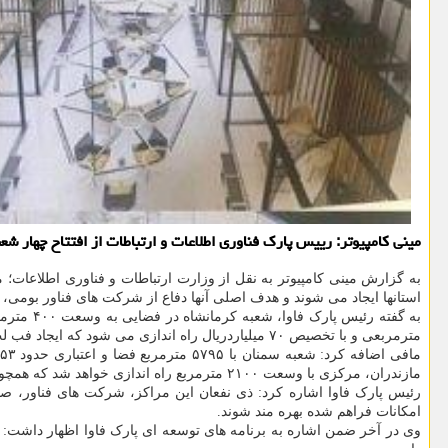
مینی کامپیوتر: رییس پارک فناوری اطلاعات و ارتباطات از افتتاح چهار شعبه استا
به گزارش مینی کامپیوتر به نقل از وزارت ارتباطات و فناوری اطلاعات؛ 
استانها ایجاد می شوند و هدف اصلی آنها دفاع از شرکت های فناور بومی، 
مترمربعی و با تخصیص ۷۰ میلیاردریال راه اندازی می شود که ایجاد فب لب تخصصی هوش مصنوعی یاسوج و عرضه اعتبار حمایتی برای توسعه فناوری و بازار همچون برنامه های آن است.
مافی اضافه کرد: شعبه سمنان با ۵۷۹۵ مترمربع فضا و اعتباری حدود ۵۳ میلیاردریال، میزبان
مازندران، مرکزی با وسعت ۲۱۰۰ مترمربع راه اندازی خواهد شد که همچون برنامه های کلیدی آن ایجاد مرکز شبکه تاد ساری و اجرای فراخوان های حمایتی برای توسعه فناوری است.
رئیس پارک فاوا اشاره کرد: ذی نفعان این مراکز، شرکت های فناور، صاح
امکانات فراهم شده بهره مند شوند.