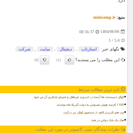
دارد.
منبع:
minicomp.ir
1404/06/06
08:56:37
5
/
5.0
تگهای خبر:
استارتاپ
,
دیجیتال
,
سایت
,
شركت
این مطلب را می پسندید؟
(0)
(1)
تازه ترین مطالب مرتبط
گوگل اسیستنت ماه آینده در اندروید غیرفعال و جمینای جایگزین آن می شود
1100 کارمند هوش مصنوعی به دولت آمریکا نامه نوشتند
چت های کاربران کلاود از جستجوی گوگل سر درآورد
هک یک بانک دولتی در هند
نظرات بینندگان مینی کامپیوتر در مورد این مطلب