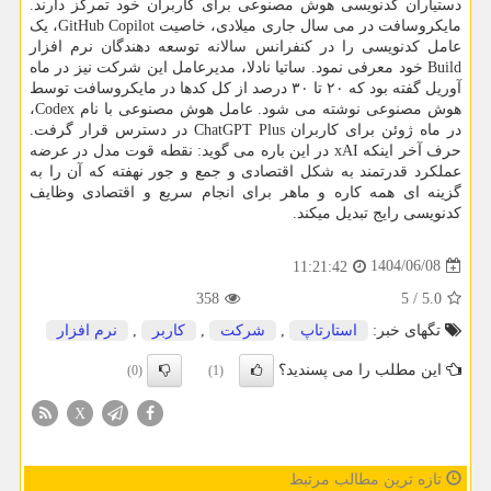
دستیاران کدنویسی هوش مصنوعی برای کاربران خود تمرکز دارند.
مایکروسافت در می سال جاری میلادی، خاصیت GitHub Copilot، یک
عامل کدنویسی را در کنفرانس سالانه توسعه دهندگان نرم افزار
Build خود معرفی نمود. ساتیا نادلا، مدیرعامل این شرکت نیز در ماه
آوریل گفته بود که ۲۰ تا ۳۰ درصد از کل کدها در مایکروسافت توسط
هوش مصنوعی نوشته می شود. عامل هوش مصنوعی با نام Codex،
در ماه ژوئن برای کاربران ChatGPT Plus در دسترس قرار گرفت.
حرف آخر اینکه xAI در این باره می گوید: نقطه قوت مدل در عرضه
عملکرد قدرتمند به شکل اقتصادی و جمع و جور نهفته که آن را به
گزینه ای همه کاره و ماهر برای انجام سریع و اقتصادی وظایف
کدنویسی رایج تبدیل میکند.
1404/06/08
11:21:42
358
5
/
5.0
تگهای خبر:
استارتاپ
,
شركت
,
كاربر
,
نرم افزار
این مطلب را می پسندید؟
(0)
(1)
X
تازه ترین مطالب مرتبط