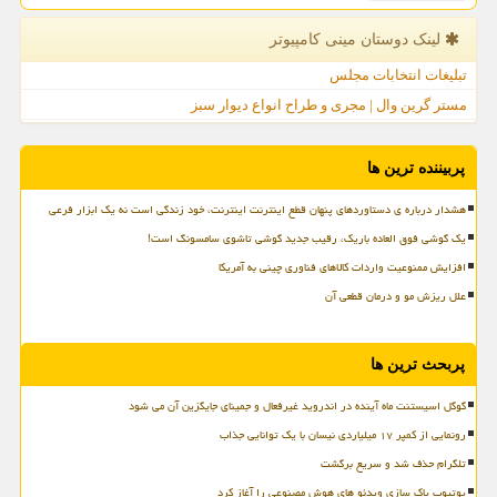
لینک دوستان مینی كامپیوتر
تبلیغات انتخابات مجلس
مستر گرین وال | مجری و طراح انواع دیوار سبز
پربیننده ترین ها
هشدار درباره ی دستاوردهای پنهان قطع اینترنت اینترنت، خود زندگی است نه یک ابزار فرعی
یک گوشی فوق العاده باریک، رقیب جدید گوشی تاشوی سامسونگ است!
افزایش ممنوعیت واردات کالاهای فناوری چینی به آمریکا
علل ریزش مو و درمان قطعی آن
پربحث ترین ها
گوگل اسیستنت ماه آینده در اندروید غیرفعال و جمینای جایگزین آن می شود
رونمایی از کمپر ۱۷ میلیاردی نیسان با یک توانایی جذاب
تلگرام حذف شد و سریع برگشت
یوتیوب پاک سازی ویدئو های هوش مصنوعی را آغاز کرد