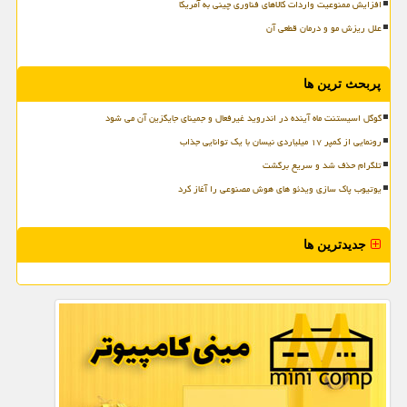
افزایش ممنوعیت واردات کالاهای فناوری چینی به آمریکا
علل ریزش مو و درمان قطعی آن
پربحث ترین ها
گوگل اسیستنت ماه آینده در اندروید غیرفعال و جمینای جایگزین آن می شود
رونمایی از کمپر ۱۷ میلیاردی نیسان با یک توانایی جذاب
تلگرام حذف شد و سریع برگشت
یوتیوب پاک سازی ویدئو های هوش مصنوعی را آغاز کرد
جدیدترین ها