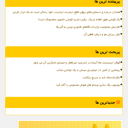
پربیننده ترین ها
هشدار درباره ی دستاوردهای پنهان قطع اینترنت اینترنت، خود زندگی است نه یک ابزار فرعی
یک گوشی فوق العاده باریک، رقیب جدید گوشی تاشوی سامسونگ است!
افزایش ممنوعیت واردات کالاهای فناوری چینی به آمریکا
علل ریزش مو و درمان قطعی آن
پربحث ترین ها
گوگل اسیستنت ماه آینده در اندروید غیرفعال و جمینای جایگزین آن می شود
رونمایی از کمپر ۱۷ میلیاردی نیسان با یک توانایی جذاب
تلگرام حذف شد و سریع برگشت
یوتیوب پاک سازی ویدئو های هوش مصنوعی را آغاز کرد
جدیدترین ها