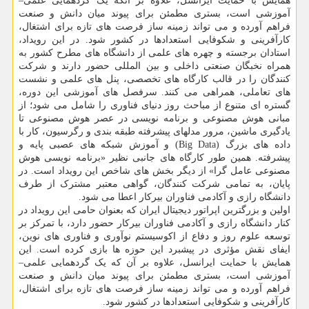
همایش با حمایت ایرانسل، علاوه بر آنکه یک گردهمایی علمی–
آموزشی است، بستری مطمئن برای پیوند میان دانش و صنعت
فراهم آورده و می تواند زمینه ساز فرصت های تازه برای اشتغال،
کارآفرینی و شکوفایی استعدادها در کشور شود. در این رویداد،
استادان برجسته و چهره های علمی از دانشگاه های مطرح کشور به
همراه نخبگان صنعتی داخلی و بین المللی حضور دارند و شرکت
کنندگان را در قالب کارگاه های تخصصی، پنل های علمی و نشست
های تعاملی، همراهی می کنند. سرفصل های آموزشی این دوره،
گستره ای متنوع از مباحث روز دنیای فناوری را شامل می شود؛ از
مبانی هوش مصنوعی و برنامه نویسی در عصر هوش مصنوعی تا
یادگیری ماشین، مرور مدلهای پیشرفته طبقه بندی و رگرسیون، کار با
داده های بزرگ (Big Data) و آموزش شبکه های عصبی پایه و
پیشرفته. همین طور کارگاه های جانبی نظیر «برنامه نویسی هوش
مصنوعی عامل گرا» از دیگر بخش های شاخص این رویداد است. در
پایان، به تمامی شرکت کنندگان، گواهی معتبر مشترک از طرف
دانشگاه رازی و آکادمی فناوران بیرکار اعطا می شود.
اولین و بزرگترین اپراتور دیجیتال ایران که بعنوان حامی این رویداد در
کنار دانشگاه رازی و آکادمی فناوران بیرکار حضور دارد، با تمرکز بر
توسعه علوم روز و دفاع از اکوسیستم نوآوری و فناوری های نوین،
ایفای نقش مؤثری در پیشبرد این حوزه ها بازی کرده است. این
همایش با حمایت ایرانسل، علاوه بر آن که یک گردهمایی علمی–
آموزشی است، بستری مطمئن برای پیوند میان دانش و صنعت
فراهم آورده و می تواند زمینه ساز فرصت های تازه برای اشتغال،
کارآفرینی و شکوفایی استعدادها در کشور شود.