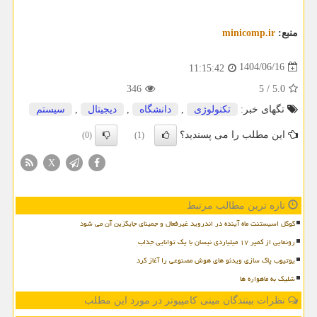
منبع:
minicomp.ir
1404/06/16
11:15:42
346
5
/
5.0
تگهای خبر:
تكنولوژی
,
دانشگاه
,
دیجیتال
,
سیستم
این مطلب را می پسندید؟
(0)
(1)
X
تازه ترین مطالب مرتبط
گوگل اسیستنت ماه آینده در اندروید غیرفعال و جمینای جایگزین آن می شود
رونمایی از کمپر ۱۷ میلیاردی نیسان با یک توانایی جذاب
یوتیوب پاک سازی ویدئو های هوش مصنوعی را آغاز کرد
شلیک به ماهواره ها
نظرات بینندگان مینی کامپیوتر در مورد این مطلب