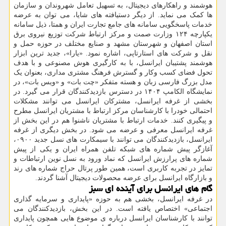
هوشمند و راهکارهای دیجیتال، به تسهیل تعامل شهروندان و سازمان
ها کمک می نماید. از دیگر دستیافته های شایا، می توان به عرضه
خدمات پاسخگویی سامانه های جامع تجارت ایران و همتا، ذیل سامانه
یکپارچه ۱۲۴ وزارت صمت و مرکز ارتباط شرکت توزیع نیروی برق
استان اصفهان و شهرستان مشهد و صنایع مختلف در حوزه حمل و
نقل و شرکت های استارتاپی، اشاره نمود. «یارا»، جدید ترین ابزار
هوشمند پشتیبان ایرانسل، با به کارگیری هوش مصنوعی و با هدف
تحول فضای کسب وکار و گسترش فرهنگ مشتری مداری، بعنوان یک
مدل بزرگ فارسی زبان و هسته متفکر «چت بات» و «ویس بات»، در
نمایشگاه الکامپ ۱۴۰۴ در دسترس بازدیدکنندگان قرار می گیرد. در
بخشی از غرفه ایرانسل، مشترکان ایرانسل می توانند مشکلات
احتمالی خودرا با کارشناسان مرکز ارتباط با مشتریان ایرانسل مطرح
و پیگیری کنند. خدمات ارتباط با مشتریان ناشنوا هم در این بخش از
غرفه ایرانسل معرفی و عرضه می شود. در بخش دیگری از غرفه
ایرانسل، بازدیدکنندگان می توانند با سیمکارت های نسل جدید ۰۹۰۰،
آغازگر پیش شماره های شبکه تلفن همراه ایران و یکی از پیش
شماره های پرارزش ایرانسل که نماد ورود به نسل نوین ارتباطات و
تمایز در تجربه کاربری است، همین طور پرتال حراج شماره های رند
و بازارگاه ایرانسل برای عرضه محصولات دیجیتال آشنا گردند.
گام های ایرانسل برای آینده ای سبز
در غرفه ایرانسل، بخشی هم به حوزه «پایداری و سرمایه گذاری
اجتماعی» اختصاص یافته است. در این بخش، بازدیدکنندگان می
توانند با کارشناسان ایرانسل درباره ی موضوع هایی همچون پایداری