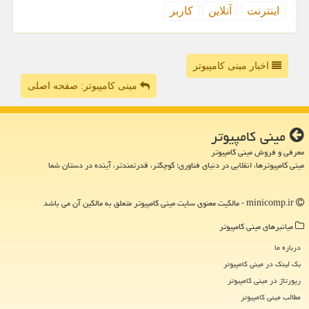
اینترنت
آنلاین
كاربر
اخبار مینی کامپیوتر
مینی کامپیوتر: صفحه اصلی
مینی كامپیوتر
معرفی و فروش مینی کامپیوتر
مینی کامپیوترها، انقلابی در دنیای فناوری؛ کوچکتر، قدرتمندتر، آینده در دستان شما
minicomp.ir - مالکیت معنوی سایت مینی كامپیوتر متعلق به مالکین آن می باشد
میانبرهای مینی كامپیوتر
درباره ما
بک لینک در مینی كامپیوتر
رپورتاژ در مینی كامپیوتر
مطالب مینی كامپیوتر