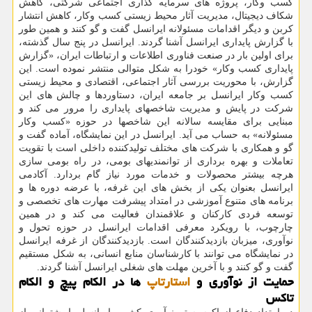
کسب وکار، پروژه های سرمایه گذاری اجتماعی شرکتی، کاهش
شکاف دیجیتال، مدیریت آثار محیط زیستی کسب وکار، کاهش انتشار
کربن و دیگر اقدامات مسئولانه ایرانسل گفت و گو کنند و همین طور
با گزارش پایداری ایرانسل آشنا گردند. ایرانسل در پنج سال گذشته،
برای اولین بار در صنعت فناوری اطلاعات و ارتباطات ایران، «گزارش
پایداری کسب وکار» خودرا به شکل متوالی منتشر نموده است. این
گزارش، با محوریت بررسی آثار اجتماعی، اقتصادی و محیط زیستی
کسب وکار ایرانسل بر جامعه ایران، دستاوردها و چالش های این
شرکت در پایش و مدیریت شاخصهای پایداری را مرور می کند و
مبنایی برای مقایسه سالانه این شاخصها در حوزه «کسب وکار
مسئولانه» به حساب می آید. ایرانسل در این نمایشگاه، آماده گفت و
گو و همکاری با شرکت های مختلف تولیدکننده داخلی است با تقویت
تعاملات و بهره برداری از توانمندیهای بومی، در راه بومی سازی
هرچه بیشتر محصولات و خدمات مورد نیاز گام بردارد. آکادمی
ایرانسل بعنوان یکی از بخش های این غرفه، با عرضه دوره ها و
برنامه های متنوع آموزشی در امتداد پیشرفت مهارت های تخصصی و
توسعه فردی کارکنان و علاقمندان فعالیت می کند و در همین
چارچوب، با رویکرد معرفی اقدامات ایرانسل در حوزه تحول و
نوآوری، میزبان بازدیدکنندگان است. بازدیدکنندگان از غرفه ایرانسل
در نمایشگاه می توانند با کارشناسان منابع انسانی، به شکل مستقیم
گفت و گو کنند و با آخرین مهلت های شغلی ایرانسل آشنا گردند.
حمایت از نوآوری و
استارتاپ
ها در الکام پیچ و الکام
تاکس