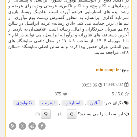
در امتداد دفاع از اکوسیستم نوآوری کشور، ایرانسل با پشتیبانی از
رویدادهای «الکام پیچ» و «الکام تاکس»، فرصتی ویژه برای عرضه و
رشد ایده های استارتاپی فراهم آورده است. هلدینگ ویستا، بازوی
سرمایه گذاری ایرانسل، به منظور گسترش زیست بوم نوآوری، از
تیم های برتر حمایت می کند. «اتاق رسانه» غرفه ایرانسل در سالن
۳۸ هم میزبان خبرنگاران و اهالی رسانه است. علاقمندان به بازدید از
آخرین دستیافته های فناورانه و نوآورانه ایرانسل، می توانند در ایام ۳
تا ۶ مهرماه ۱۴۰۴، از ساعت ۹ تا ۱۷ در محل دائمی نمایشگاه های
بین المللی تهران حضور پیدا کرده و به سالن اصلی نمایشگاه «سالن
۳۸»، مراجعه نمایند.
منبع:
minicomp.ir
1404/07/02
09:53:06
375
5
/
5.0
تگهای خبر:
آنلاین
,
استارتاپ
,
اینترنت
,
تكنولوژی
این مطلب را می پسندید؟
(0)
(1)
X