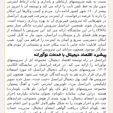
نسبت به بقیه سرویسهای ارتباطی و پایداری و ثبات ارتباط اینترنتی
بدون نیاز به خط تلفن ثابت را ارائه می کند و توسعه آن تا امروز در
بیشتر از ۱۶۰ شهر کشور ادامه دارد. مردم و کسب وکارها این امکان
را دارند با عرضه درخواست، از اینترنت پرسرعت فیبرنوری ایرانسل
در شهرهایی که سرویس فیبرنوری آن به بهره برداری رسیده است،
برخوردار شوند. همچنین، ایرانسل سرویس اینترنت خانگی نسل پنجم
(FWA) را در این نمایشگاه، ارائه می کند. این سرویس با استفاده از
مودم های فضای باز و سیمکارت ایرانسل، بدون نیاز به کابل کشی،
امکان دسترسی سریع و آسان به اینترنت را فراهم می آورد. نصب
آسان، قابلیت جابه جایی با ثبت مکان جدید و پشتیبانی از مودم های
سازگار موجود، همچون مزایای این سرویس است.
پیشبرد اقتصاد دیجیتال با خدمات نوآورانه
ایرانسل در راه توسعه اقتصاد دیجیتال، مجموعه ای از سرویسهای
نوآورانه را ارائه می کند. در غرفه ایرانسل در نمایشگاه الکامپ
۱۴۰۴، سرویسهای تجربه زندگی دیجیتال ایرانسل که مورد استفاده
کاربران قرار دارند هم به بازدیدکنندگان عرضه می شود. همچون این
سرویس ها، کیف پول دیجیتال ایرانسل «جیب جت»، نسل جدید سوپر
اپلیکیشن «ایرانسل من»، تلویزیون اینترنتی «لنز» و آهنگ پیشواز،
مجموعه سرویسهای یلو (یلو نام، یلو ادوایز، یلو هاب، یلومارت)
هستند. دراین میان، سامانه «یلونام» بعنوان سامانه یکپارچه احراز
هویت و امضای دیجیتال، با بهره مندی از هوش مصنوعی، فرایندهای
ثبت نام و احراز هویت را به شکل بطورکامل آنلاین و امن انجام می
دهد. یلونام امکان دریافت گواهی امضای دیجیتال، مدیریت حساب
کاربری و احراز هویت سریع را برای کاربران فراهم می آورد.