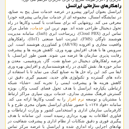
راهکارهای سازمانی ایرانسل
ایرانسل بعنوان اپراتور پیشرو در عرضه خدمات نسل پنج به صنایع،
در نمایشگاه امسال، مجموعه ای از خدمات سازمانی پیشرفته خودرا
معرفی می کند. روشهایی که برای مساعدت با کسب وکارها در راه
تحول دیجیتال طراحی شده اند. مهم ترین این
خدمات
، شامل مرکز
تماس ابری (Cloud PBX)، زیرساخت ابری (IaaS)، سامانه مدیریت
هوشمند ناوگان (FMS)، اینترنت اشیا صنعتی (IIoT)، راهکارهای
واقعیت مجازی و افزوده (AR/VR) و کشاورزی هوشمند است. این
سرویس ها با هدف افزایش بهره وری، کاهش هزینه ها و پیشرفت
رقابت پذیری سازمان ها عرضه می شوند. همین طور ایرانسل، با
عرضه راهکارهای دیجیتال در صنایع نفت، گاز، پتروشیمی، معدن و
سایر حوزه ها، نقش کلیدی در راه هوشمندسازی و افزایش بهره وری
ایفا می کند. این راه حل ها به صنایع کمک می نماید تا با استفاده از
داده های گسترده و تکنولوژی های جدید، تصمیم گیری دقیق تر،
کاهش هزینه ها و پیشرفت ایمنی را تجربه کنند. «شایا» شبکه
ارتباطی یکپارچه ایرانسل با هدف تحول فضای کسب وکار، بویژه
گسترش فرهنگ مشتری مداری، خدمات برون سپاری مراکز ارتباط
با مشتریان و توسعه
نرم افزار
را به کسب وکارها ارائه می کند.
سامانه «فواد ۱۲۸» با حضور شایای ایرانسل بعنوان مجری طرح و با
کارفرمایی سازمان اداری و استخدامی کشور و وزارت ارتباطات و
فناوری اطلاعات به بهره برداری رسیده است. این سامانه با هدف
پیگیری فوری و دقیق شکایات از نظام اداری و پیشرفت شفافیت در
نهادهای اجرایی راه اندازی شده و ایرانسل با عرضه مرکز تماس