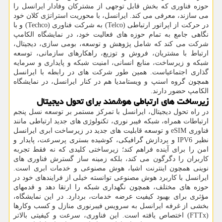
حوزه فناوری که بخش قابل توجهی از مشترکان وفادار ایرانسل را
می سازند، معرفی می کند. ایرانسل، با محوریت استراتژی کلان خود
در حرکت از اپراتور ارتباطی (Telco) به شرکت فناوری (Techco) و با
نگاهی جامع به تمام حوزه های فعالیت خود، در نمایشگاه الکامپ
شرکت می کند که شامل پژوهش و توسعه، بومی سازی، دیجیتال،
ارتباط با مشتریان، فروش و توزیع، راهکارهای سازمانی، توسعه
شبکه و زیرساخت، منابع انسانی، امنیت شبکه و پایداری و سرمایه
گذاری اجتماعیاست. همین طور شرکت های در رابطه با ایرانسل
همچون گروه اسنپ و ویستامدیا هم در کنار ایرانسل، در نمایشگاه
الکامپ حضور دارند.
زیرساخت های ارتباطی هوشمند برای تحول دیجیتال
در راه تحول دیجیتال، ایرانسل با تمرکز مستمر بر توسعه نسل پنجم
ارتباطات همراه، شبکه فیبر نوری، تکنولوژی های جدید ارتباطی مانند
فناوری eSIM و توسعه قابلیت های جدید در زیرساخت ابری ایرانسل
نظیر IPV6 و پردازش گرافیکی، کوشیده بستری پرسرعت، پایدار و
امن را برای آینده فراهم کند؛ زیرساختی کلیدی که نه فقط تجربه
کاربران را دگرگون می کند، بلکه زمینه ساز گسترش فناوری های
نوینی همچون اینترنت اشیا، هوش مصنوعی و خدمات ابری است.
ایرانسل با کاربرد هوش مصنوعی توانسته خیلی از فرایندهای خود در
حوزه های مختلف، همچون نگهداری شبکه را ارتقا دهد و قدمهای
مؤثری برای بهبود کیفیت عرضه خدمات، بردارد. در این نمایشگاه،
بخشی از غرفه ایرانسل به سرویس فیبرنوری منازل و کسب وکارها
(FTTx) اختصاص یافته است. این فناوری، سرعت و کیفیتی بالاتر