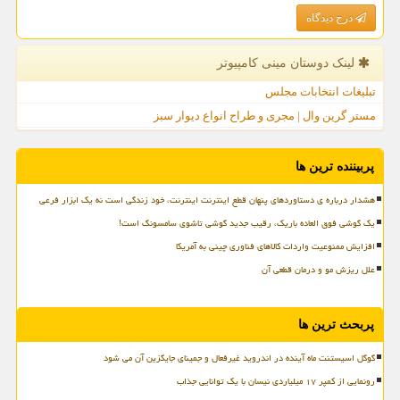
درج دیدگاه
لینک دوستان مینی كامپیوتر
تبلیغات انتخابات مجلس
مستر گرین وال | مجری و طراح انواع دیوار سبز
پربیننده ترین ها
هشدار درباره ی دستاوردهای پنهان قطع اینترنت اینترنت، خود زندگی است نه یک ابزار فرعی
یک گوشی فوق العاده باریک، رقیب جدید گوشی تاشوی سامسونگ است!
افزایش ممنوعیت واردات کالاهای فناوری چینی به آمریکا
علل ریزش مو و درمان قطعی آن
پربحث ترین ها
گوگل اسیستنت ماه آینده در اندروید غیرفعال و جمینای جایگزین آن می شود
رونمایی از کمپر ۱۷ میلیاردی نیسان با یک توانایی جذاب