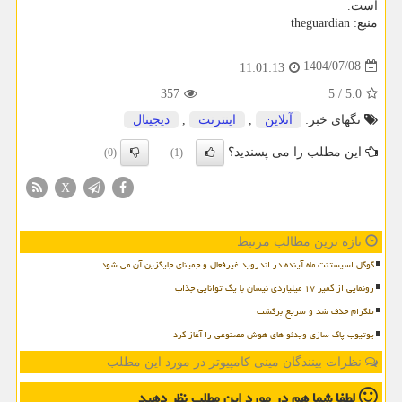
است.
منبع: theguardian
1404/07/08
11:01:13
357
5
/
5.0
تگهای خبر:
آنلاین
,
اینترنت
,
دیجیتال
این مطلب را می پسندید؟
(0)
(1)
X
تازه ترین مطالب مرتبط
گوگل اسیستنت ماه آینده در اندروید غیرفعال و جمینای جایگزین آن می شود
رونمایی از کمپر ۱۷ میلیاردی نیسان با یک توانایی جذاب
تلگرام حذف شد و سریع برگشت
یوتیوب پاک سازی ویدئو های هوش مصنوعی را آغاز کرد
نظرات بینندگان مینی کامپیوتر در مورد این مطلب
لطفا شما هم
در مورد این مطلب
نظر دهید