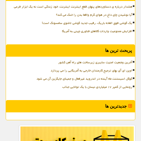
هشدار درباره ی دستاوردهای پنهان قطع اینترنت اینترنت، خود زندگی است نه یک ابزار فرعی
آیا نوشیدن چای داغ در هوای گرم واقعا بدن را خنک می کند؟
یک گوشی فوق العاده باریک، رقیب جدید گوشی تاشوی سامسونگ است!
افزایش ممنوعیت واردات کالاهای فناوری چینی به آمریکا
پربحث ترین ها
آخرین وضعیت امنیت سایبری زیرساخت های راه آهن کشور
اوپن ای آی بهای ترجیح کارمندان خارجی به آمریکایی را می پردازد
گوگل اسیستنت ماه آینده در اندروید غیرفعال و جمینای جایگزین آن می شود
رونمایی از کمپر ۱۷ میلیاردی نیسان با یک توانایی جذاب
جدیدترین ها