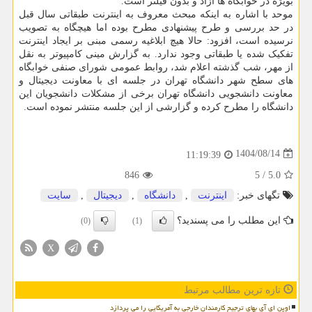
بویژه در خوابگاه ها آزاد و بدون فیلتر است.
موحد با اشاره به اینکه مبحث معروف به اینترنت طبقاتی سال قبل
در حد بررسی و طرح پیشنهادی مطرح بوده اما هیچگاه به تصویب
نرسیده است، افزود: حالا هیچ ابلاغیه رسمی مبنی بر ایجاد اینترنت
تفکیک شده یا طبقاتی وجود ندارد. به گزارش مینی کامپیوتر به نقل
از مهر، شب گذشته اعلام شد، روابط عمومی شورای صنفی خوابگاه
های سطح شهر دانشگاه تهران در جلسه ای با معاونت دیجیتال و
معاونت دانشجویی دانشگاه تهران برخی از مشکلات دانشجویان این
دانشگاه را مطرح کرده و گزارشی از این جلسه منتشر نموده است.
1404/08/14
11:19:39
846
5
/
5.0
تگهای خبر:
اینترنت
,
دانشگاه
,
دیجیتال
,
سایت
این مطلب را می پسندید؟
(0)
(1)
X
تازه ترین مطالب مرتبط
اوپن ای آی بهای ترجیح کارمندان خارجی به آمریکایی را می پردازد