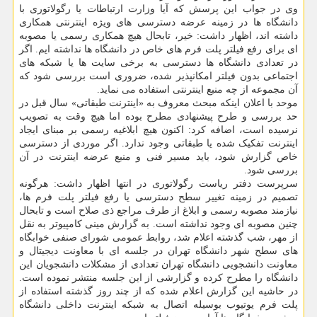
وی در جواب این پرسش که آیا وزارت ارتباطات یا رگولاتوری با
دانشگاه ها در زمینه عرضه دسترسی های ویژه اینترنتی همکاری
داشته اند، اظهار داشت: خیر، تابحال هیچ همکاری رسمی یا مصوبه
ای برای رفع فیلتر پلت فرم های خاص در دانشگاه ها نداشته ایم. اگر
در تعدادی دانشگاه ها دسترسی به برخی سایت ها یا شبکه های
اجتماعی بدون فیلتر امکانپذیر شده، ضروری است بررسی شود که
آن مجموعه از چه منبع اینترنتی استفاده می نماید.
موحد با اعلان اینکه مبحث معروف به «اینترنت طبقاتی» سال قبل در
حد بررسی و طرح پیشنهادی مطرح بوده اما هیچ وقت به تصویب
نرسیده است، اضافه کرد: اکنون هیچ ابلاغیه رسمی بر مبنای ایجاد
اینترنت تفکیک شده یا طبقاتی وجود ندارد. اگر موردی از دسترسی
خاص گزارش شود، باید مسیر فنی و منبع عرضه اینترنت در آن
بررسی شود.
سرپرست دفتر ریاست رگولاتوری در انتها اظهار داشت: هرگونه
تصمیم در زمینه تغییر سطح دسترسی یا رفع فیلتر پلت فرم ها،
نیازمند مصوبه رسمی و ابلاغ از طرف مراجع ذی صلاح است و تابحال
چنین مصوبه ای وجود نداشته است. به گزارش مینی کامپیوتر به نقل
از مهر، شب گذشته اعلام شد، روابط عمومی شورای صنفی خوابگاه
های سطح شهر دانشگاه تهران در جلسه ای با معاونت دیجیتال و
معاونت دانشجویی دانشگاه تهران تعدادی از مشکلات دانشجویان این
دانشگاه را مطرح کرده و گزارشی از این جلسه منتشر نموده است.
در حاشیه این گزارش اعلام شده که از چند روز گذشته استفاده از
پلت فرم یوتیوب بوسیله اتصال به شبکه اینترنت داخلی دانشگاه