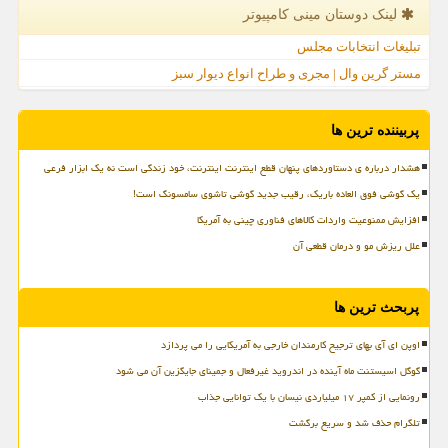
لینک دوستان مینی كامپیوتر
تبلیغات انتخابات مجلس
مستر گرین وال | مجری و طراح انواع دیوار سبز
پربیننده ترین ها
هشدار درباره ی دستاوردهای پنهان قطع اینترنت اینترنت، خود زندگی است نه یک ابزار فرعی
یک گوشی فوق العاده باریک، رقیب جدید گوشی تاشوی سامسونگ است!
افزایش ممنوعیت واردات کالاهای فناوری چینی به آمریکا
علل ریزش مو و درمان قطعی آن
پربحث ترین ها
اوپن ای آی بهای ترجیح کارمندان خارجی به آمریکایی را می پردازد
گوگل اسیستنت ماه آینده در اندروید غیرفعال و جمینای جایگزین آن می شود
رونمایی از کمپر ۱۷ میلیاردی نیسان با یک توانایی جذاب
تلگرام حذف شد و سریع برگشت