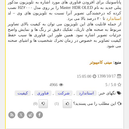
پاناسونیك برای افزودن فناوری های مورد اشاره به تلویزیون مذكور
پنلی جدید به نام Master HDR OLED را بر روی مدل HZ۲۰۰۰ نصب
كرده كه درخشندگی تصویر آنرا نسبت به تلویزیون های وی – لد
استاندارد
تا ۲۰ درصد بالا می برد.
از جمله قابلیت های این تلویزیون می توان به كیفیت بالای تصاویر
مربوط به صحنه های تاریك، تفكیك دقیق تر رنگ ها و نمایش واضح
جزئیات تصویر اشاره نمود. همین طور این فناوری ها سبب حفظ
كیفیت تصاویر به خصوص در زمان تحرك شخصیت ها و اشیای صحنه
می شود.
منبع:
مینی كامپیوتر
1398/10/17
15:05:00
4966
5
/
5.0
تگهای خبر:
استاندارد
,
شركت
,
فناوری
,
كیفیت
این مطلب را می پسندید؟
(0)
(1)
X