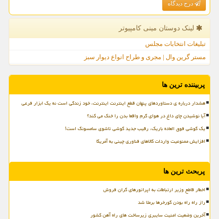
درج دیدگاه
لینک دوستان مینی كامپیوتر
تبلیغات انتخابات مجلس
مستر گرین وال | مجری و طراح انواع دیوار سبز
پربیننده ترین ها
هشدار درباره ی دستاوردهای پنهان قطع اینترنت اینترنت، خود زندگی است نه یک ابزار فرعی
آیا نوشیدن چای داغ در هوای گرم واقعا بدن را خنک می کند؟
یک گوشی فوق العاده باریک، رقیب جدید گوشی تاشوی سامسونگ است!
افزایش ممنوعیت واردات کالاهای فناوری چینی به آمریکا
پربحث ترین ها
اخطار قاطع وزیر ارتباطات به اپراتورهای گران فروش
راز راه راه بودن گورخرها برملا شد
آخرین وضعیت امنیت سایبری زیرساخت های راه آهن کشور