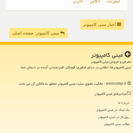
اینترنت
آنلاین
كاربر
اخبار مینی کامپیوتر
مینی کامپیوتر: صفحه اصلی
مینی كامپیوتر
معرفی و فروش مینی کامپیوتر
مینی کامپیوترها، انقلابی در دنیای فناوری؛ کوچکتر، قدرتمندتر، آینده در دستان شما
minicomp.ir - مالکیت معنوی سایت مینی كامپیوتر متعلق به مالکین آن می باشد
میانبرهای مینی كامپیوتر
درباره ما
بک لینک در مینی كامپیوتر
رپورتاژ در مینی كامپیوتر
مطالب مینی كامپیوتر