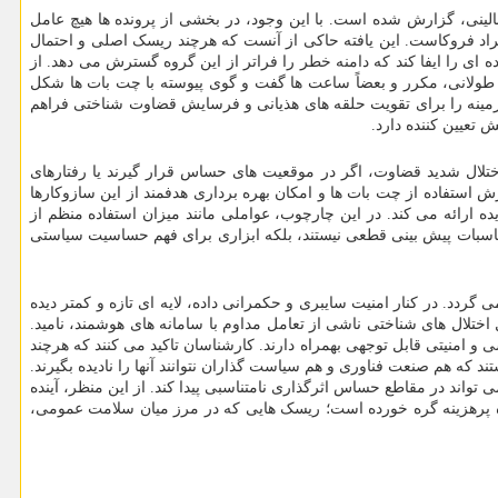
الینی، گزارش شده است. با این وجود، در بخشی از پرونده ها هیچ عامل
فراد فروکاست. این یافته حاکی از آنست که هرچند ریسک اصلی و احتمال
 ای را ایفا کند که دامنه خطر را فراتر از این گروه گسترش می دهد. از
 طولانی، مکرر و بعضاً ساعت ها گفت و گوی پیوسته با چت بات ها شکل
 زمینه را برای تقویت حلقه های هذیانی و فرسایش قضاوت شناختی فراهم
تعیین کننده دارد.
اختلال شدید قضاوت، اگر در موقعیت های حساس قرار گیرند یا رفتارهای
 استفاده از چت بات ها و امکان بهره برداری هدفمند از این سازوکارها
ه ارائه می کند. در این چارچوب، عواملی مانند میزان استفاده منظم از
حاسبات پیش بینی قطعی نیستند، بلکه ابزاری برای فهم حساسیت سیاستی
ردد. در کنار امنیت سایبری و حکمرانی داده، لایه ای تازه و کمتر دیده
تلال های شناختی ناشی از تعامل مداوم با سامانه های هوشمند، نامید.
 و امنیتی قابل توجهی بهمراه دارند. کارشناسان تاکید می کنند که هرچند
 که هم صنعت فناوری و هم سیاست گذاران نتوانند آنها را نادیده بگیرند.
ند در مقاطع حساس اثرگذاری نامتناسبی پیدا کند. از این منظر، آینده
ه پرهزینه گره خورده است؛ ریسک هایی که در مرز میان سلامت عمومی،