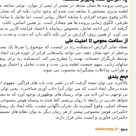
بررسی پرونده ها نشان میدهد در بیشتر از نیمی از موارد، نوعی سابقه 
لطمه پذیری مشخص یا سابقه ثبت شده ای وجود ندارد؛ نکته ای که نشان م
بالاتر وقوع متوجه افرادی با سابقه اختلال روانی است، اما تعامل با سا
طرفی، الگوی زمانی پرونده ها هم معنادار است. بر همین اساس، اغلب م
گرفته اند. این ادامه تعامل، بخصوص زمانیکه با اعتماد فزاینده کاربر
می آورد. از همین روی، گزارش بر این نکته تاکید دارد که «مدت و شدت ت
از سلامت عمومی تا امنیت ملی
نقطه تمایز گزارش اندیشکده رند در اینست که موضوع را صرفا یک مسئله 
پرخطر از خود نشان دهند، می توانند پیامدهایی فراتر از حوزه فردی ایج
توسط بازیگران خصمانه، تهدید را مطرح می کند. اندیشکده رند برای پرهی
مدلهای زبانی، سهم جمعیت لطمه پذیر، مدت و شدت تعامل و احتمال ورود
و طراحی مداخلات پیشگیرانه محسوب می شوند.
جمع بندی
بالاخره، می توان نتیجه گرفت که در عصر چت بات های فراگیر، مفهوم امنی
شده درحال ایجاد است که می توان آنرا «تاب آوری شناختی»، یعنی توان 
بی توجهی به این لایه می تواند ریسک های نوظهوری بوجود آورد که نه بصور
شواهد تجربی در رابطه با روان پریشی القا شده به وسیله هوش مصنوعی هنوز
مسئله اصلی، وقوع گسترده یک بحران ناگهانی نیست، بلکه ایجاد یک ریسک
حکمرانی هوش مصنوعی بیشتر از هر زمان دیگر به توان نظام های تصمیم
حکمرانی فناوری و امنیت ملی قرار دارند.
منبع:
minicomp.ir