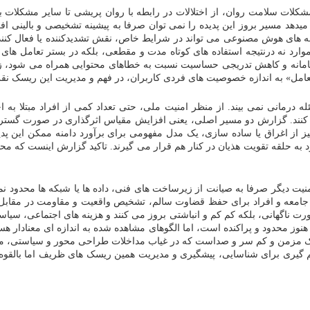
مشکلات سلامت روان، از اختلالات در رابطه با روان پریشی تا سایر مشکلات ب
یدهد مسیر بروز این پدیده را نمی توان صرفا به پیشینه تشخیصی و بالینی ا
مانه های هوش مصنوعی می تواند در شرایط خاص، نقش تشدیدکننده یا فعال کننده
وارد نه درنتیجه استفاده های کوتاه مدت و مقطعی، بلکه در بستر تعامل های
 به سامانه و کاهش تدریجی حساسیت نسبت به خطاهای محتوایی همراه می شود،
عامل» به اندازه خصوصیت های فردی کاربران، در فهم و مدیریت این ریسک نقش 
درمانی نمی بیند. از منظر امنیت ملی، حتی تعداد کمی از افراد مبتلا به 
اد کنند. گزارش دو مسیر اصلی، یعنی افزایش مقیاس اثرگذاری در صورت گسترش
ز از اغراق یا ساده سازی، یک مدل مفهومی برای برآورد دامنه ممکن این پدید
 به حلقه تقویت هذیان در کنار هم قرار می گیرند. تاکید گزارش اینست که م
ت دیگر صرفا به صیانت از زیرساخت های فنی، داده ها یا شبکه ها محدود نمی گ
جامعه و افراد برای حفظ قضاوت سالم، تشخیص واقعیت و مقاومت در مقابل اخ
ت ناگهانی، بلکه کم کم و انباشتی بروز می کنند و هزینه های اجتماعی، سیاسی
 محدود و پراکنده است، اما الگوهای مشاهده شده به اندازه ای معنادار هستند
 مزمن و کم سر و صداست که در غیاب مداخلات طراحی محور و سیاستی، می توا
 گیری برای شناسایی، پیشگیری و مدیریت همین ریسک های ظریف اما بالقو