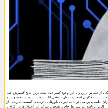
امپیوتر به نقل از مهر؛ پژوهش اخیر اندیشکده رند، با عنوان «Manipulating Minds: Security Implications of AI-Induced Psychosis» به یکی از حساس ترین و با این وجود کمتر دیده شده ترین نتایج گسترش چت
توجه سیاست گذاران است و «روان پریشی القا شده یا تشدید شده به وسیله
ران لطمه پذیر، می تواند به تقویت باورهای نادرست، گسست تدریجی از
کاربران باشد، در شرایط خاص، همچون تمرکز این اختلال ها در افراد یا