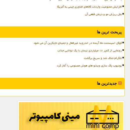
افزایش ممنوعیت واردات کالاهای فناوری چینی به آمریکا
علل ریزش مو و درمان قطعی آن
پربحث ترین ها
گوگل اسیستنت ماه آینده در اندروید غیرفعال و جمینای جایگزین آن می شود
رونمایی از کمپر ۱۷ میلیاردی نیسان با یک توانایی جذاب
تلگرام حذف شد و سریع برگشت
یوتیوب پاک سازی ویدئو های هوش مصنوعی را آغاز کرد
جدیدترین ها