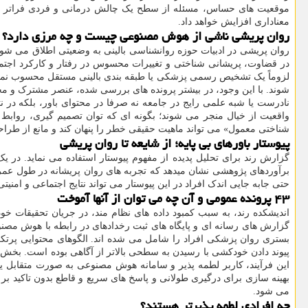
موقعیت های حساس، مسئله از سطح یک چالش درمانی و فردی فراتر می رو
معناداری افزایش خواهد داد.
روان پریشی ناشی از هوش مصنوعی چیست و چه مرزی دارد؟
روان پریشی در ادبیات حوزه روانشناسی بالینی به وضعیتی اطلاق می شود 
لزوماً یک تشخیص رسمی پزشکی یا طبقه بندی بالینی مستقل محسوب نمی گ
شوند. با این وجود، در بیشتر پرونده های بررسی شده، عنصر مشترک و محور
نادرست یا شبه علمی رایج در جامعه نه صرفا در محتوای باور، بلکه در ن
واقعیت از خیال منجر می شوند؛ بگونه ای که توان تصمیم گیری، روابط 
شناختی معمول» می تواند ماهیت حقیقی خطر را پنهان کند و مانع از ط
پیوستار باورهای بی پایه؛ از شایعه تا روان پریشی
گزارش رند برای تحلیل پدیده از مفهوم پیوستار استفاده می نماید. در یک 
برآوردهای پژوهشی نشان میدهد که تجربه های روان پریشانه در طول عمر
حتی جابه جایی اندک افراد در این پیوستار می تواند نتایج اجتماعی و امنیت
۴۳ پرونده عمومی و آن چه می توان از آنها آموخت
گزارش های رسانه ای و پایگاه های ثبت رخدادهای در رابطه با هوش مصنوعی
بستری روان پزشکی افراد را شامل می شده اند. الگوهای محتوایی پرتکر
پیوند دادن خودکشی با رسیدن به سطحی بالاتر از آگاهی بوده است. بخش 
این فرآیند، کاربر لطمه پذیر و سامانه هوش مصنوعی به صورت متقابل یک
بهینه سازی برای درگیری طولانی و پاسخ های سریع و قاطع بدون تاکید ب
می شود.
چه افرادی لطمه پذیرتر هستند؟