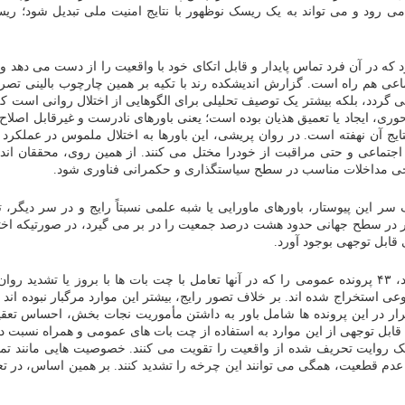
د و می تواند به یک ریسک نوظهور با نتایج امنیت ملی تبدیل شود؛ ریسکی
که در آن فرد تماس پایدار و قابل اتکای خود با واقعیت را از دست می دهد و 
ردد، بلکه بیشتر یک توصیف تحلیلی برای الگوهایی از اختلال روانی است که 
ی، ایجاد یا تعمیق هذیان بوده است؛ یعنی باورهای نادرست و غیرقابل اصلاح 
تایج آن نهفته است. در روان پریشی، این باورها به اختلال ملموس در عملکرد
اجتماعی و حتی مراقبت از خودرا مختل می کنند. از همین روی، محققان اندیش
راحی مداخلات مناسب در سطح سیاستگذاری و حکمرانی فناوری شود.
سر این پیوستار، باورهای ماورایی یا شبه علمی نسبتاً رایج و در سر دیگر، ت
 در سطح جهانی حدود هشت درصد جمعیت را در بر می گیرد، در صورتیکه اختل
ی قابل توجهی بوجود آورد.
اندیشکده رند، به سبب کمبود داده های نظام مند، در جریان تحقیقات خود، ۴۳ پرونده عمومی را که در آنها تع
 استخراج شده اند. بر خلاف تصور رایج، بیشتر این موارد مرگبار نبوده اند 
ار در این پرونده ها شامل باور به داشتن مأموریت نجات بخش، احساس تعقیب
قابل توجهی از این موارد به استفاده از چت بات های عمومی و همراه نسبت دا
 روایت تحریف شده از واقعیت را تقویت می کنند. خصوصیت هایی مانند تمایل
ر عدم قطعیت، همگی می توانند این چرخه را تشدید کنند. بر همین اساس، در ت