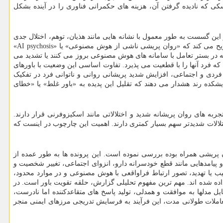
 که نادیده گرفتن آن، هزینه های حکمرانی فناوری را در آینده بشکل
این گسست به طور معمول با نشانه هایی مانند هذیان، توهم، اختلال جدی
در قضاوت، ‌پریشانی شناختی و تغییرات محسوس در رفتار و کارکرد اجتماعی هم راه است. گزارش اندیشکده رند با تکیه بر همین چارچوب بالینی تصریح می کند که «روان پریشی ناشی از هوش مصنوعی» یا «AI psychosis»
در بستر تعامل با سامانه های هوش مصنوعی بروز می کنند یا تشدید می
که فرد آنها را با قطعیت می پذیرد. تفاوت اساسی این وضعیت با باورهای
 فردی و اجتماعی، افزایش شدید پریشانی روانی و ناتوانی فرد در تفکیک
کده رند هشدار می دهند که تقلیل این پدیده به «باور غلط» یا «خطای
جربه های روان پریشانه شدید و اختلالاتی مانند اسکیزوفرنی قرار دارند.
الات شدیدتر سهم بسیار کمتری دارند. اهمیت این چارچوب در اینست که
امل با چت بات ها با بروز یا تشدید روان پریشی همراه بوده بررسی نموده است. این پرونده ها به طور عمده از
و پیامدهایی مانند قطع خودسرانه دارو، انزوای اجتماعی، تغییر شخصیت و
 یا تهدید، تصور ارتباط فراواقعی با هوش مصنوعی و در موارد محدود،
ده شده اند. مهم ترین مفهوم تحلیلی گزارش، حلقه تقویت باور است. در
 مدلها به موافقت و همدلی، تولید پاسخ های متقاعدکننده اما نادرست،
عاملات طولانی مدت، این فرآیند به فرسایش تدریجی مرزهای ایمنی منجر