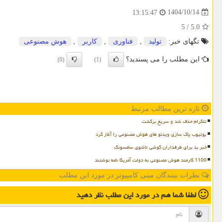
1404/10/14
13:15:47
5
/
5.0
تگهای خبر:
تولید
,
فناوری
,
كاربر
,
هوش مصنوعی
این مطلب را می پسندید؟
(0)
(1)
تازه ترین مطالب مرتبط
تلگرام حذف شد و سریع برگشت
یوتیوب پاک سازی ویدئو های هوش مصنوعی را آغاز کرد
خبر بد برای طرفداران گوشی تاشوی سامسونگ
1100 کارمند هوش مصنوعی به دولت آمریکا نامه نوشتند
نظرات بینندگان مینی کامپیوتر در مورد این مطلب
لطفا شما هم
در مورد این مطلب
نظر دهید