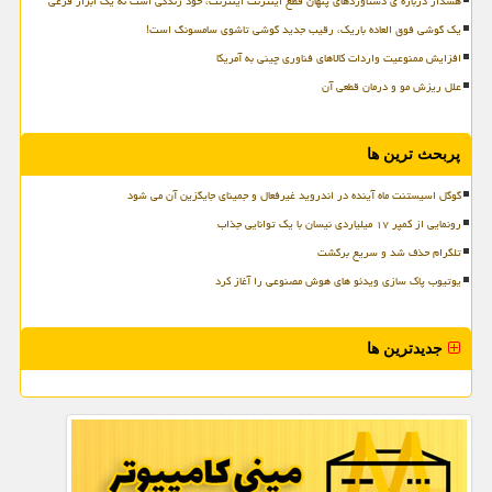
هشدار درباره ی دستاوردهای پنهان قطع اینترنت اینترنت، خود زندگی است نه یک ابزار فرعی
یک گوشی فوق العاده باریک، رقیب جدید گوشی تاشوی سامسونگ است!
افزایش ممنوعیت واردات کالاهای فناوری چینی به آمریکا
علل ریزش مو و درمان قطعی آن
پربحث ترین ها
گوگل اسیستنت ماه آینده در اندروید غیرفعال و جمینای جایگزین آن می شود
رونمایی از کمپر ۱۷ میلیاردی نیسان با یک توانایی جذاب
تلگرام حذف شد و سریع برگشت
یوتیوب پاک سازی ویدئو های هوش مصنوعی را آغاز کرد
جدیدترین ها