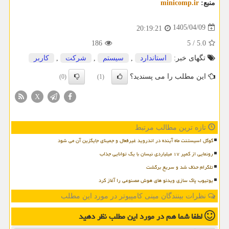
منبع:
minicomp.ir
1405/04/09
20:19:21
186
5
/
5.0
تگهای خبر:
استاندارد
,
سیستم
,
شركت
,
كاربر
این مطلب را می پسندید؟
(0)
(1)
X
تازه ترین مطالب مرتبط
گوگل اسیستنت ماه آینده در اندروید غیرفعال و جمینای جایگزین آن می شود
رونمایی از کمپر ۱۷ میلیاردی نیسان با یک توانایی جذاب
تلگرام حذف شد و سریع برگشت
یوتیوب پاک سازی ویدئو های هوش مصنوعی را آغاز کرد
نظرات بینندگان مینی کامپیوتر در مورد این مطلب
لطفا شما هم
در مورد این مطلب
نظر دهید