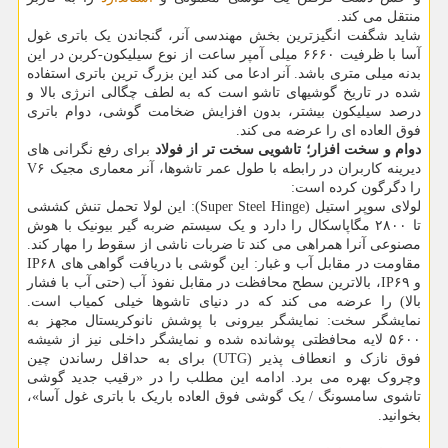
منتقل می کند.
شاید شگفت انگیزترین بخش مهندسی آنر، گنجاندن یک باتری غول
آسا با ظرفیت ۶۶۶۰ میلی آمپر ساعت از نوع سیلیکون-کربن در این
بدنه میلی متری باشد. آنر ادعا می کند این بزرگ ترین باتری استفاده
شده در تاریخ گوشیهای تاشو است که به لطف چگالی انرژی بالا و
درصد سیلیکون بیشتر، بدون افزایش ضخامت گوشی، دوام باتری
فوق العاده ای را عرضه می کند.
دوام و سخت افزار؛ تاشویی سخت تر از فولاد
برای رفع نگرانی های
دیرینه کاربران در رابطه با طول عمر تاشوها، آنر معماری مجیک V۶
را دگرگون کرده است:
لولای سوپر استیل (Super Steel Hinge): این لولا تحمل تنش کششی
تا ۲۸۰۰ مگاپاسکال را دارد و یک سیستم ضربه گیر بیونیک با هوش
مصنوعی آنرا همراهی می کند تا ضربات ناشی از سقوط را مهار کند.
مقاومت در مقابل آب و غبار: این گوشی با دریافت گواهی های IP۶۸
و IP۶۹، بالاترین سطح محافظت در مقابل نفوذ آب (حتی آب با فشار
بالا) را عرضه می کند که در دنیای تاشوها خیلی کمیاب است.
نمایشگر سخت: نمایشگر بیرونی با پوشش نانوکریستال مجهز به
۵۶۰۰ لایه محافظتی پوشانده شده و نمایشگر داخلی نیز از شیشه
فوق نازک و انعطاف پذیر (UTG) برای به حداقل رساندن چین
وچروک بهره می برد. ادامه این مطلب را در «رقیب جدید گوشی
تاشوی سامسونگ / یک گوشی فوق العاده باریک با باتری غول آسا»،
بخوانید.