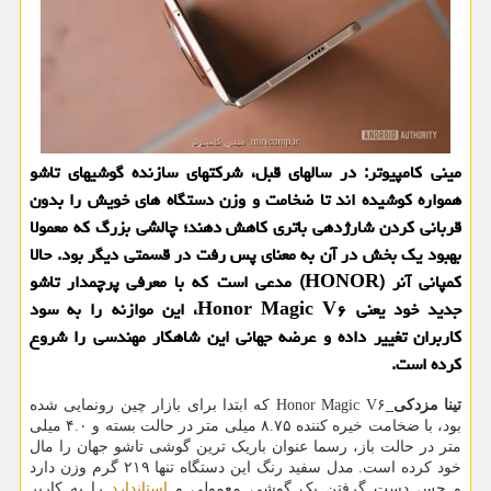
مینی کامپیوتر: در سالهای قبل، شرکتهای سازنده گوشیهای تاشو
همواره کوشیده اند تا ضخامت و وزن دستگاه های خویش را بدون
قربانی کردن شارژدهی باتری کاهش دهند؛ چالشی بزرگ که معمولا
بهبود یک بخش در آن به معنای پس رفت در قسمتی دیگر بود. حالا
کمپانی آنر (HONOR) مدعی است که با معرفی پرچمدار تاشو
جدید خود یعنی Honor Magic V۶، این موازنه را به سود
کاربران تغییر داده و عرضه جهانی این شاهکار مهندسی را شروع
کرده است.
تینا مزدکی_
Honor Magic V۶ که ابتدا برای بازار چین رونمایی شده
بود، با ضخامت خیره کننده ۸.۷۵ میلی متر در حالت بسته و ۴.۰ میلی
متر در حالت باز، رسما عنوان باریک ترین گوشی تاشو جهان را مال
خود کرده است. مدل سفید رنگ این دستگاه تنها ۲۱۹ گرم وزن دارد
و حس دست گرفتن یک گوشی معمولی و
استاندارد
را به کاربر