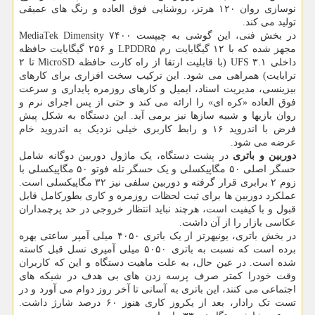
نوسازی روان ۱۲۰ هرتز، روشنایی فوق العاده و رنگ های عمیقی
تولید می کند.
در بخش فنی، این گوشی به چیپست MediaTek Dimensity ۷۴۰۰
مجهز شده که با ۱۲ گیگابایت رم LPDDR۵ و ۲۵۶ گیگابایت حافظه
داخلی UFS ۳.۱ (با قابلیت ارتقا از راه کارت حافظه MicroSD تا ۲
ترابایت) همراهی می شود. این ترکیب سخت افزاری برای کارهای
بیزینسی، مدیریت اسناد، ایمیل و کارهای روزمره پایداری و سرعت
فوق العاده «کره ای» را ارائه می کند و حتی از پس اجرای نرم و
روان بازیها و شبیه سازها نیز برمی آید. این دستگاه به شکل پیش
فرض با اندروید ۱۶ و رابط کاربری خیلی نزدیک به اندروید خام
عرضه می شود.
دوربین و باتری
در پشت دستگاه، یک ماژول دوربین دوگانه شامل
حسگر اصلی ۵۰ مگاپیکسلی و یک حسگر تله فوتو ۵۰ مگاپیکسلی با
زوم ۲ برابری قرار گرفته و دوربین سلفی نیز ۳۲ مگاپیکسلی است.
عملکرد دوربین ها برای ثبت لحظات روزمره و کاری بطورکامل قابل
قبول و با کیفیت است، هرچند نباید انتظار خروجی در حد پرچمداران
عکاسی بازار را از آن داشت.
در بخش باتری، یونیهرتز از یک باتری ۴۰۵۰ میلی آمپر ساعتی بهره
برده است که نسبت به باتری ۵۰۵۰ میلی آمپری نسل قبل کاسته
شده است. در عین حال، به علت ماهیت دستگاه و این که کاربران
وقت خودرا کمتر صرف پرسه زدن های بی هدف در شبکه های
اجتماعی می کنند، این باتری به آسانی تا آخر روز دوام می آورد و در
تست تک رادار، بعد از یکروز کاری هنوز ۶۰ درصد شارژ داشت.