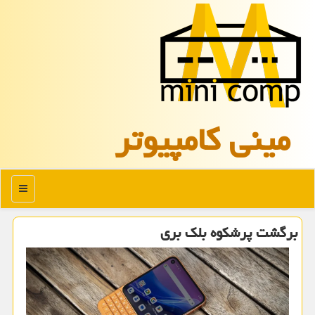
مینی كامپیوتر
منو
برگشت پرشکوه بلک بری