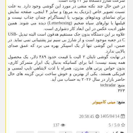
سرعت شارژ دستگاه نیز ۳۳ وات است.
در عین حال چند نکته منفی در مورد این گوشی وجود دارد. به علت
نسبت تصویر خاص (نزدیک به مربع) و سایز ۴ اینچی، صفحه نمایش
برای تماشای ویدئوهای یوتیوب یا اینستاگرام چندان جذاب نیست و
فیلمها با نوارهای سیاه ضخیم (Letterboxing) دیده می شوند. همین
طور ادیت عکس در این ابعاد کار دشواری است.
علاوه بر این دستگاه بدون جک مستقیم هدفون است البته تبدیل USB-
C در جعبه موجود است و از شارژ بی سیم نیز پشتیبانی نمی نماید. در
ضمن، این گوشی تنها از یک اسپیکر بهره می برد که عمق صدای
بالایی ندارد.
در نهایت گوشی تایتان ۲ الیت با قیمت حدود ۴۸۹ دلار، یک محصول
همه پسند نیست؛ اما برای کسانیکه بدنبال یک ابزار متمرکز کاری،
بدون حواس پرتی های مدرن، همراه با لذت لایتناهی تایپ لمسی و
فیزیکی هستند، یکی از بهترین و خوش ساخت ترین گزینه های حال
حاضر بازار در سال ۲۰۲۶ به حساب می آید.
منبع: techradar
۳۲۳
منبع:
مینی كامپیوتر
1405/04/14
20:58:45
137
5
/
5.0