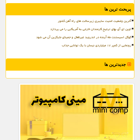
پربحث ترین ها
آخرین وضعیت امنیت سایبری زیرساخت های راه آهن کشور
اوپن ای آی بهای ترجیح کارمندان خارجی به آمریکایی را می پردازد
گوگل اسیستنت ماه آینده در اندروید غیرفعال و جمینای جایگزین آن می شود
رونمایی از کمپر ۱۷ میلیاردی نیسان با یک توانایی جذاب
جدیدترین ها