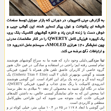
به گزارش مینی کامپیوتر، در دورانی که بازار موبایل توسط صفحات
شیشه ای یکنواخت و غول پیکر تسخیر شده، این گوشی جیبی و
خوش دست با زنده کردن یاد و خاطره گوشیهای کلاسیک بلک بری،
یک کیبورد فیزیکی کامل QWERTY را در کنار مشخصات مدرنی
چون نمایشگر ۱۲۰ هرتزی AMOLED، سیستم عامل اندروید ۱۶
و ارتباطات ۵G عرضه می کند.
تینا مزدکی_
دلیلی وجود دارد که همه ما به سراغ گوشیهای هوشمند
تمام لمسی رفته ایم؛ راحتی در استفاده و سادگی. در عین حال، هنوز
گروه خاصی از کاربران عاشق تلفن های همراه با کیبورد فیزیکی
هستند و گوشی یونیهرتز تایتان ۲ الیت (Unihertz Titan ۲ Elite) یک
گزینه ایده آل و درجه یک برای این افراد است. این گوشی هوشمند
اندرویدی کامپکت با رنگ بندی جذاب و کیبورد فیزیکی QWERTY،
شاید در نگاه اول شبیه به محصولی از دهه ۹۰ میلادی به نظر برسد؛
اما بمحض این که به جای نمایشگر لمسی خالص، به داشتن کلیدهای
فیزیکی عادت کنید، متوجه می شوید که این طراحی بطورکامل
منطقی و کاربردی است.
این گوشی با ابعاد ۱۱۷.۸ در ۷۵ در ۱۰.۴ میلی متر، خیلی کوتاه تر و