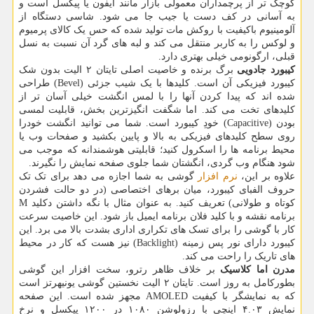
کوچک تر از پرچمداران معمولی بازار مانند آیفون یا پیکسل است و
به آسانی در کف دست یا جیب جا می شود. شاسی دستگاه از
آلومینیوم باکیفیت با روکش مات تولید شده که حس یک کالای پرمیوم
و لوکس را به کاربر منتقل می کند و لبه های گرد آن نسبت به نسل
قبلی، ارگونومی خیلی بهتری دارد.
کیبورد جادویی
برگ برنده و خاصیت اصلی تایتان ۲ الیت بدون شک
کیبورد فیزیکی آن است. کلیدها با یک شیب جزئی (Bevel) طراحی
شده اند که پیدا کردن آنها را با لمس انگشت خیلی آسان تر از
کلیدهای تخت می کند. اما شگفت انگیزترین بخش، قابلیت لمسی
بودن (Capacitive) خودِ کیبورد است. شما می توانید انگشت خودرا
روی سطح کلیدهای فیزیکی به بالا و پایین بکشید و صفحات وب یا
محیط برنامه ها را اسکرول کنید؛ قابلیتی هوشمندانه که موجب می
شود هنگام وب گردی، انگشتان شما جلوی صفحه نمایش را نگیرند.
علاوه بر این،
نرم افزار
گوشی به شما اجازه می دهد برای تک تک
حروف الفبای کیبورد، میان برهای اختصاصی (در دو حالت فشردن
کوتاه و طولانی) تعریف کنید. به عنوان مثال با نگه داشتن دکلید M
برنامه نقشه و با کلید فلان برنامه ایمیل باز شود. این خاصیت سرعت
کار با گوشی را برای تسک های تکراری اداری بشدت بالا می برد. این
کیبورد دارای نور پس زمینه (Backlight) نیز هست که کار در محیط
های تاریک را راحت می کند.
مدرن اما کلاسیک
بر خلاف ظاهر رترو، سخت افزار این گوشی
بطورکامل به روز است. تایتان ۲ الیت نخستین گوشی یونیهرتز است
که به نمایشگر با کیفیت AMOLED مجهز شده است. این صفحه
نمایش ۴.۰۳ اینچی با رزولوشن ۱۰۸۰ در ۱۲۰۰ پیکسل و نرخ