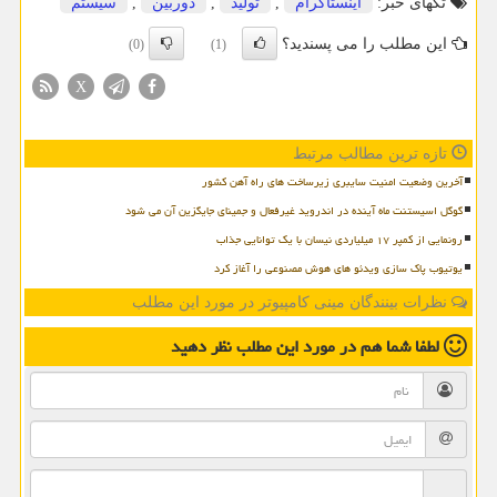
تگهای خبر:
اینستاگرام
,
تولید
,
دوربین
,
سیستم
این مطلب را می پسندید؟
(0)
(1)
X
تازه ترین مطالب مرتبط
آخرین وضعیت امنیت سایبری زیرساخت های راه آهن کشور
گوگل اسیستنت ماه آینده در اندروید غیرفعال و جمینای جایگزین آن می شود
رونمایی از کمپر ۱۷ میلیاردی نیسان با یک توانایی جذاب
یوتیوب پاک سازی ویدئو های هوش مصنوعی را آغاز کرد
نظرات بینندگان مینی کامپیوتر در مورد این مطلب
لطفا شما هم
در مورد این مطلب
نظر دهید