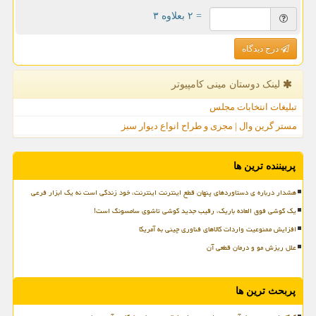
= ۲ بعلاوه ۳
درج دیدگاه
لینک دوستان مینی كامپیوتر
تبلیغات انتخابات مجلس
مستر گرین وال | مجری و طراح انواع دیوار سبز
پربیننده ترین ها
هشدار درباره ی دستاوردهای پنهان قطع اینترنت اینترنت، خود زندگی است نه یک ابزار فرعی
یک گوشی فوق العاده باریک، رقیب جدید گوشی تاشوی سامسونگ است!
افزایش ممنوعیت واردات کالاهای فناوری چینی به آمریکا
علل ریزش مو و درمان قطعی آن
پربحث ترین ها