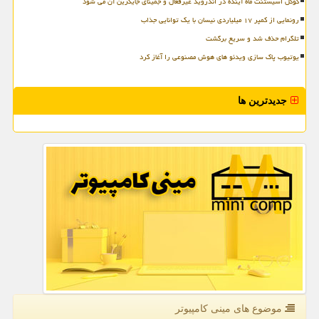
گوگل اسیستنت ماه آینده در اندروید غیرفعال و جمینای جایگزین آن می شود
رونمایی از کمپر ۱۷ میلیاردی نیسان با یک توانایی جذاب
تلگرام حذف شد و سریع برگشت
یوتیوب پاک سازی ویدئو های هوش مصنوعی را آغاز کرد
جدیدترین ها
موضوع های مینی كامپیوتر