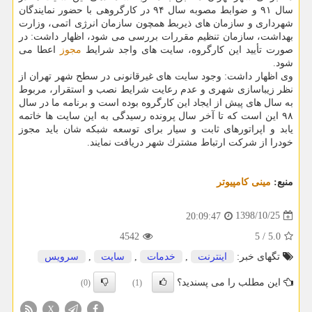
سال ۹۱ و ضوابط مصوبه سال ۹۴ در كارگروهی با حضور نمایندگان
شهرداری و سازمان های ذیربط همچون سازمان انرژی اتمی، وزارت
بهداشت، سازمان تنظیم مقررات بررسی می شود، اظهار داشت: در
صورت تأیید این كارگروه، سایت های واجد شرایط
مجوز
اعطا می
شود.
وی اظهار داشت: وجود سایت های غیرقانونی در سطح شهر تهران از
نظر زیباسازی شهری و عدم رعایت شرایط نصب و استقرار، مربوط
به سال های پیش از ایجاد این كارگروه بوده است و برنامه ما در سال
۹۸ این است كه تا آخر سال پرونده رسیدگی به این سایت ها خاتمه
یابد و اپراتورهای ثابت و سیار برای توسعه شبكه شان باید مجوز
خودرا از شركت ارتباط مشترك شهر دریافت نمایند.
منبع:
مینی كامپیوتر
1398/10/25
20:09:47
4542
5
/
5.0
تگهای خبر:
اینترنت
,
خدمات
,
سایت
,
سرویس
این مطلب را می پسندید؟
(0)
(1)
X