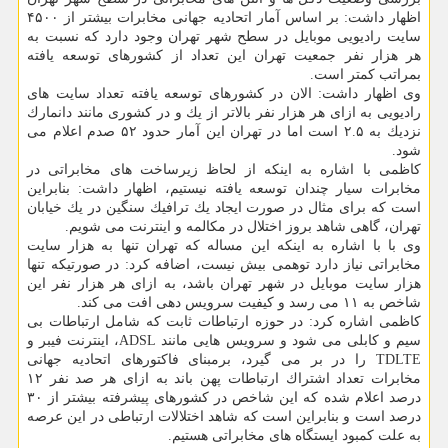
اظهار داشت: بر اساس آمار اتحادیه جهانی مخابرات بیشتر از ۴۵۰۰
سایت رادیویی موبایل در سطح شهر تهران وجود دارد كه نسبت به
هر هزار نفر جمعیت تهران این تعداد از كشورهای توسعه یافته
بمراتب كمتر است.
وی اظهار داشت: الان در كشورهای توسعه یافته تعداد سایت های
رادیویی به ازای هر هزار نفر بالاتر از یك و در كشوری مانند دانمارك
نزدیك به ۲.۵ است اما در تهران این آمار حدود ۵۲ صدم اعلام می
شود.
كاظمی با اشاره به اینكه از لحاظ زیرساخت های مخابراتی در
مخابرات سیار چندان توسعه یافته نیستیم، اظهار داشت: بنابراین
است كه برای مثال در صورت ایجاد یك ترافیك سنگین در یك خیابان
تهران، گاهی شاهد بروز اختلال در مكالمه و اینترنت می شویم.
وی با با اشاره به اینكه این مساله كه تهران تنها به هزار سایت
مخابراتی نیاز دارد توهمی بیش نیست، اضافه كرد: در صورتیكه تنها
هزار سایت موبایل در شهر تهران باشد، به ازای هر هزار نفر این
شاخص به ۱۱ می رسد و كیفیت سرویس دهی افت می كند.
كاظمی اشاره كرد: در حوزه ارتباطات ثابت كه شامل ارتباطات بی
سیم و كابلی می شود و سرویس هایی مانند ADSL، اینترنت فیبر و
TDLTE را در بر می گیرد، برمبنای فاكتورهای اتحادیه جهانی
مخابرات تعداد اشتراك ارتباطات پهن باند به ازای هر صد نفر ۱۲
درصد اعلام شده كه این شاخص در كشورهای پیشرفته بیشتر از ۳۰
درصد است و بنابراین است كه شاهد اختلالات ارتباطی در این عرصه
به علت كمبود ایستگاه های مخابراتی هستیم.