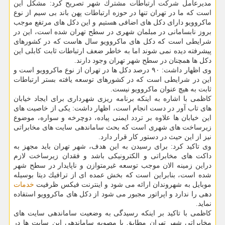
مدیرعامل شركت ارتباطات مشترك شهر تصریح كرد: مشكل این
است كه ما در تهران تنها در حوزه ارتباطات پهن باند بی سیم از نوع
ماكروویو دارای دكل های اضافی هستیم و این دكل های مرتفع موجب
بروز نابسامانی در مبلمان شهری در سطح تهران شده است، این در
شرایطی است كه دكل های ماكروویو سال هاست كه در كشورهای
پیشرفته دیده نمی شوند اما به خاطر ضعف ارتباطات ثابت كابلی این
دكل ها همچنان در سطح شهر تهران وجود دارند.
وی اظهار داشت: ۹۰ درصد دكل ها در تهران از نوع ماكروویو است و
این در شرایطی است كه در كشورهای توسعه یافته بستر ارتباطات
ثابت به هیچ عنوان ماكروویو نیست.
كاظمی با اشاره به اینكه برنامه ریزی شهرداری برای ایجاد خیابان
های تاب آور در دست انجام است، اظهار داشت: یكی از خاصیت های
این خیابان ها علاوه بر تردد ایمنی پیاده، دوچرخه و سواره، موضوع
زیرساخت های شهری است كه بحث ساماندهی سایت های مخابراتی
نیز از این حیث در دستور كار قرار دارد.
وی تاكید كرد: برای رسیدن به این هدف، شهر تهران باید مجهز به
داكت های مخابراتی و الكترونیكی باشد و فقدان زیرساخت لازم
دراین زمینه الان موجب توسعه غیرمتوازن و ناپایدار در سطح شهر
شده است، بنابراین است كه بخش عمده ای از ترافیك دیتا بوسیله
موبایل به شهروندان ارائه می شود و اینترنت فیكس ظرفیت
خدمات
دهی را ندارد و اپراتور مجبور می شود از دكل های ماكروویو استفاده
نماید.
كاظمی با تاكید بر اینكه رسیدگی به وضعیت ساماندهی سایت های
مخابراتی شهر تهران مطابق با مصوبه ساماندهی این سایت ها در