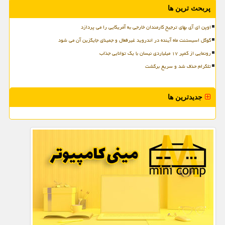
پربحث ترین ها
اوپن ای آی بهای ترجیح کارمندان خارجی به آمریکایی را می پردازد
گوگل اسیستنت ماه آینده در اندروید غیرفعال و جمینای جایگزین آن می شود
رونمایی از کمپر ۱۷ میلیاردی نیسان با یک توانایی جذاب
تلگرام حذف شد و سریع برگشت
جدیدترین ها