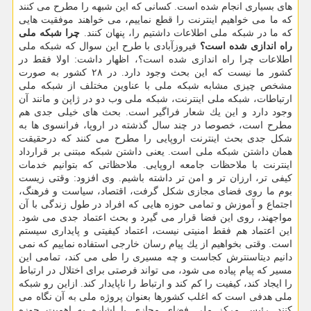
های بسیاری انجام شده است. كسانی كه این شبهه را مطرح می كنند
كه ما می خواهیم اینترنت را قطع نماییم، می خواهند موفقیت هایی
كه ما در شبكه ملی اطلاعات داشتیم را، پنهان كنند.
چرا شبكه ملی
راه اندازی شده است؟
فیروزآبادی با طرح این سوال كه شبكه ملی
اطلاعات چرا راه اندازی شده است؟، اظهار داشت: اولا فقط در
كشور ما نیست كه این بحث وجود دارد. در ۲۸ كشور به صورت
مشخص چیزی مشابه شبكه ملی با عناوین مختلف از شبكه ملی
ارتباطات، شبكه ملی اینترنت، شبكه ملی وب دو در ژاپن و مانند آن
وجود دارد و این یك شعار فراگیر است. بحث های خیلی جدی هم
مطرح است، خصوصا در چند سال گذشته در اروپا، فرانسوی ها به
شكل جدی بحث اینترنت اروپایی را مطرح می كنند كه درحقیقت
همان داشتن شبكه ملی است. یعنی داشتن شبكه مبتنی بر قرارداد
اینترنت با ملاحظات جامعه اروپایی. ملاحظاتی كه بتوانیم خدمات
كیفی تر، ارزان تر و امن تر داشته باشیم. وی افزود: وقتی زیست
بوم ما روی فضای مجازی شكل گرفت، اقتصاد، سیاست و فرهنگ،
اجتماع و آموزش و تمامی حوزه هایی كه افراد در طول زندگی با آن
مواجهند، روی این فضا قرار می گیرد و بحث اعتماد جدی می شود.
این اعتماد هم فقط امنیتی نیست، اعتماد كیفیتی و پایداری سیستم
است. وقتی بخواهیم از یك پیام رسان خارجی استفاده نماییم كه نمی
دانیم دیتاسنترش كجاست و چه مسیری را طی می كند، تمامی این
مسیر كه پیام پیاده می شود، می تواند فرصتی برای اختلال در ارتباط
را ایجاد كند، كیفیت را كم كند و ارتباط را ناپایدار كند. ازاین رو شبكه
ملی هدفی است كه اغلب كشورها بعنوان پروژه ملی به آن نگاه می
كنند. رئیس مركز ملی فضای مجازی با اشاره به اهمیت حوزه