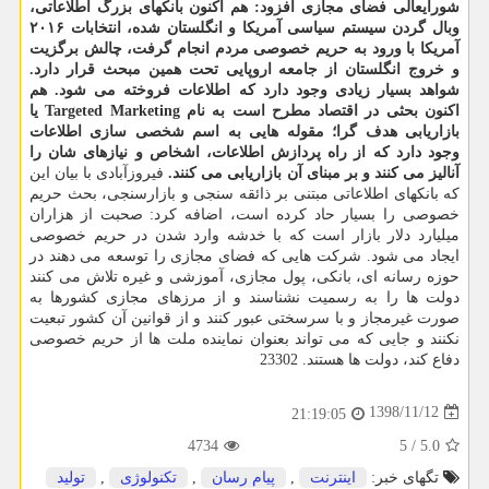
شورایعالی فضای مجازی افزود: هم اكنون بانكهای بزرگ اطلاعاتی،
وبال گردن سیستم سیاسی آمریكا و انگلستان شده، انتخابات ۲۰۱۶
آمریكا با ورود به حریم خصوصی مردم انجام گرفت، چالش برگزیت
و خروج انگلستان از جامعه اروپایی تحت همین مبحث قرار دارد.
شواهد بسیار زیادی وجود دارد كه اطلاعات فروخته می شود. هم
اكنون بحثی در اقتصاد مطرح است به نام Targeted Marketing یا
بازاریابی هدف گرا؛ مقوله هایی به اسم شخصی سازی اطلاعات
وجود دارد كه از راه پردازش اطلاعات، اشخاص و نیازهای شان را
آنالیز می كنند و بر مبنای آن بازاریابی می كنند.
فیروزآبادی با بیان این
كه بانكهای اطلاعاتی مبتنی بر ذائقه سنجی و بازارسنجی، بحث حریم
خصوصی را بسیار حاد كرده است، اضافه كرد: صحبت از هزاران
میلیارد دلار بازار است كه با خدشه وارد شدن در حریم خصوصی
ایجاد می شود. شركت هایی كه فضای مجازی را توسعه می دهند در
حوزه رسانه ای، بانكی، پول مجازی، آموزشی و غیره تلاش می كنند
دولت ها را به رسمیت نشناسند و از مرزهای مجازی كشورها به
صورت غیرمجاز و با سرسختی عبور كنند و از قوانین آن كشور تبعیت
نكنند و جایی كه می تواند بعنوان نماینده ملت ها از حریم خصوصی
دفاع كند، دولت ها هستند. 23302
1398/11/12
21:19:05
4734
5
/
5.0
تگهای خبر:
اینترنت
,
پیام رسان
,
تكنولوژی
,
تولید