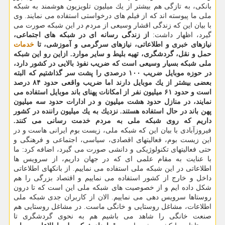
بانكی، به تازگی هم بیشتر از یك میلیون تلویزیون هوشمند به شبكه
ملی ما پیوسته اند كه از فیلم های درخواستی استفاده می نمایند. وی
با بیان این كه زندگی اقشار وسیعی از مردم در این شبكه صورت می
گیرد، اظهار داشت:
از زندگی رسانه ای در شبكه های اجتماعی،
نیازهای خبری و اطلاعاتی، نیازهای سرگرمی و آموزشی، تا
خدمات
حمل و نقل، گردشگری، تهیه بلیط و سایر موارد. ازاین رو این شبكه
ملی شبكه بسیار وسیعی است كه ضریب نفوذ بالایی در كشور دارد،
در حوزه موبایل ضریب ۱۰۰ درصدی را پشت سر گذاشتیم كه البته
بعضی بیشتر از یك موبایل دارند اما ضریب واقعی حدود ۸۴ درصد
است و حدود ۶۱ میلیون نفر از امكانات پهنای باند موبایل استفاده می
نمایند، در منازل حدود هشت میلیون و در ادارات حدود سه میلیون
پهن باند در حال استفاده هستند. نزدیك به یك میلیون راننده در كشور
داریم كه روی شبكه ملی به مردم خدمت رسانی می كنند.
فیروزآبادی با بیان این كه شبكه ملی، زیست بوم ایرانی هاست و در
این زیست بوم، فعالیتهای اقصادی، سیاسی، اجتماعی و فرهنگی و
حتی فعالیتهای تكنولوژیكی و دانشی صورت می گیرد، اضافه كرد: ما
با عنایت به مقام علمی ای كه در جهان داریم، از سرویس ها
اطلاعاتی در این شبكه ملی استفاده می نماییم. از بانكهای اطلاعاتی
داخل و خارج از كشور استفاده می نماییم و اقتصاد بزرگی را هم
شكل داده ایم و از خصوصیت های شبكه ملی این است كه تا درون
روستاها سرویس دهی می نماییم. الان از كاربران جدی شبكه ملی
اطلاعات، مشاغل روستایی و خانگی ماست. در مشاغل روستایی هم
صنعت خانگی را شاهد می باشیم هم به نحوی گردشگری تا