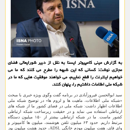
به گزارش مینی كامپیوتر ایسنا به نقل از دبیر شورایعالی فضای
مجازی نوشت: كسانی كه این شبهه را مطرح می كنند كه ما می
خواهیم اینترنت را قطع نماییم، می خواهند موفقیت هایی كه ما در
شبكه ملی اطلاعات داشتیم را، پنهان كنند.
سید ابوالحسن فیروزآبادی در برنامه گفت وگوی ویژه خبری با مبحث
«شبكه ملی اطلاعات، ماهیت ها و لزوم ها» در توضیح شبكه ملی
اطلاعات اظهار داشت: شبكه ملی در فضای كشور ما از شبكه های
ارتباطی استفاده می نماید و در حقیقت زیرساخت شبكه ارتباطی
كشور ماست. ما در شبكه ارتباطی بیشتر از ۱۵۰ میلیون دستگاه
مرتبط داریم. حدود ۶۳ میلیون تلفن هوشمند، میلیون ها كامپیوتر و
وای فای، هفت میلیون مودم خانگی ADSL، حدود هشت میلیون پوز