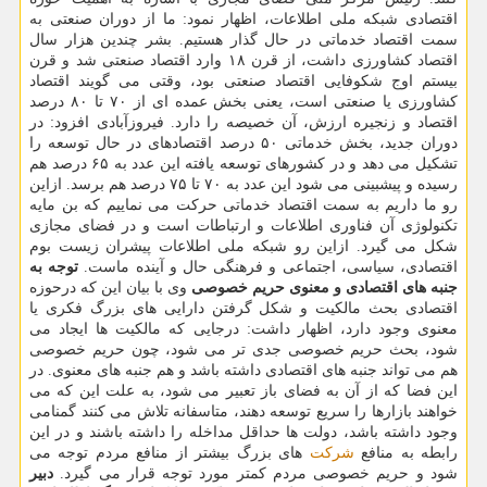
اقتصادی شبكه ملی اطلاعات، اظهار نمود: ما از دوران صنعتی به
سمت اقتصاد خدماتی در حال گذار هستیم. بشر چندین هزار سال
اقتصاد كشاورزی داشت، از قرن ۱۸ وارد اقتصاد صنعتی شد و قرن
بیستم اوج شكوفایی اقتصاد صنعتی بود، وقتی می گویند اقتصاد
كشاورزی یا صنعتی است، یعنی بخش عمده ای از ۷۰ تا ۸۰ درصد
اقتصاد و زنجیره ارزش، آن خصیصه را دارد. فیروزآبادی افزود: در
دوران جدید، بخش خدماتی ۵۰ درصد اقتصادهای در حال توسعه را
تشكیل می دهد و در كشورهای توسعه یافته این عدد به ۶۵ درصد هم
رسیده و پیشبینی می شود این عدد به ۷۰ تا ۷۵ درصد هم برسد. ازاین
رو ما داریم به سمت اقتصاد خدماتی حركت می نماییم كه بن مایه
تكنولوژی آن فناوری اطلاعات و ارتباطات است و در فضای مجازی
شكل می گیرد. ازاین رو شبكه ملی اطلاعات پیشران زیست بوم
اقتصادی، سیاسی، اجتماعی و فرهنگی حال و آینده ماست.
توجه به
جنبه های اقتصادی و معنوی حریم خصوصی
وی با بیان این كه درحوزه
اقتصادی بحث مالكیت و شكل گرفتن دارایی های بزرگ فكری یا
معنوی وجود دارد، اظهار داشت: درجایی كه مالكیت ها ایجاد می
شود، بحث حریم خصوصی جدی تر می شود، چون حریم خصوصی
هم می تواند جنبه های اقتصادی داشته باشد و هم جنبه های معنوی. در
این فضا كه از آن به فضای باز تعبیر می شود، به علت این كه می
خواهند بازارها را سریع توسعه دهند، متاسفانه تلاش می كنند گمنامی
وجود داشته باشد، دولت ها حداقل مداخله را داشته باشند و در این
رابطه به منافع
شركت
های بزرگ بیشتر از منافع مردم توجه می
شود و حریم خصوصی مردم كمتر مورد توجه قرار می گیرد.
دبیر