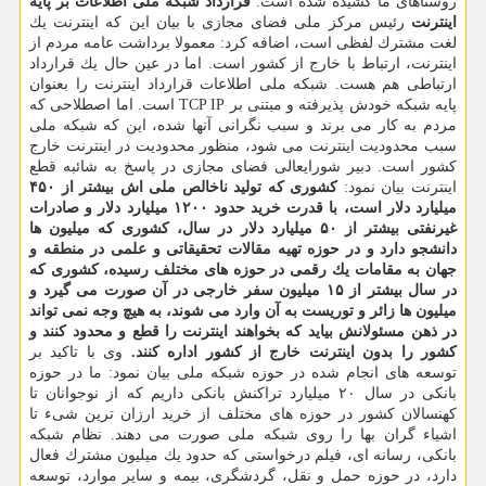
روستاهای ما كشیده شده است.
قرارداد شبكه ملی اطلاعات بر پایه
اینترنت
رئیس مركز ملی فضای مجازی با بیان این كه اینترنت یك
لغت مشترك لفظی است، اضافه كرد: معمولا برداشت عامه مردم از
اینترنت، ارتباط با خارج از كشور است. اما در عین حال یك قرارداد
ارتباطی هم هست. شبكه ملی اطلاعات قرارداد اینترنت را بعنوان
پایه شبكه خودش پذیرفته و مبتنی بر TCP IP است. اما اصطلاحی كه
مردم به كار می برند و سبب نگرانی آنها شده، این كه شبكه ملی
سبب محدودیت اینترنت می شود، منظور محدودیت در اینترنت خارج
كشور است. دبیر شورایعالی فضای مجازی در پاسخ به شائبه قطع
اینترنت بیان نمود:
كشوری كه تولید ناخالص ملی اش بیشتر از ۴۵۰
میلیارد دلار است، با قدرت خرید حدود ۱۲۰۰ میلیارد دلار و صادرات
غیرنفتی بیشتر از ۵۰ میلیارد دلار در سال، كشوری كه میلیون ها
دانشجو دارد و در حوزه تهیه مقالات تحقیقاتی و علمی در منطقه و
جهان به مقامات یك رقمی در حوزه های مختلف رسیده، كشوری كه
در سال بیشتر از ۱۵ میلیون سفر خارجی در آن صورت می گیرد و
میلیون ها زائر و توریست به آن وارد می شوند، به هیچ وجه نمی تواند
در ذهن مسئولانش بیاید كه بخواهند اینترنت را قطع و محدود كنند و
كشور را بدون اینترنت خارج از كشور اداره كنند.
وی با تاكید بر
توسعه های انجام شده در حوزه شبكه ملی بیان نمود: ما در حوزه
بانكی در سال ۲۰ میلیارد تراكنش بانكی داریم كه از نوجوانان تا
كهنسالان كشور در حوزه های مختلف از خرید ارزان ترین شیء تا
اشیاء گران بها را روی شبكه ملی صورت می دهند. نظام شبكه
بانكی، رسانه ای، فیلم درخواستی كه حدود یك میلیون مشترك فعال
دارد، در حوزه حمل و نقل، گردشگری، بیمه و سایر موارد، توسعه