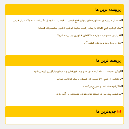
پربیننده ترین ها
هشدار درباره ی دستاوردهای پنهان قطع اینترنت اینترنت، خود زندگی است نه یک ابزار فرعی
یک گوشی فوق العاده باریک، رقیب جدید گوشی تاشوی سامسونگ است!
افزایش ممنوعیت واردات کالاهای فناوری چینی به آمریکا
علل ریزش مو و درمان قطعی آن
پربحث ترین ها
گوگل اسیستنت ماه آینده در اندروید غیرفعال و جمینای جایگزین آن می شود
رونمایی از کمپر ۱۷ میلیاردی نیسان با یک توانایی جذاب
تلگرام حذف شد و سریع برگشت
یوتیوب پاک سازی ویدئو های هوش مصنوعی را آغاز کرد
جدیدترین ها