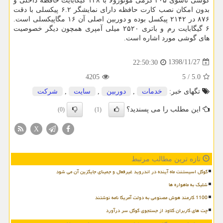
گوشی تاشوی ۲۰۵ گرمی موتورولا با ۱۲۸ گیگابایت حافظه داخلی و
بدون امكان نصب كارت حافظه دارای نمایشگر ۶.۲ پیكسلی با دقت
۸۷۶ در ۲۱۴۲ پیكسل بوده و دوربین اصلی آن ۱۶ مگاپیكسلی است.
۶ گیگابایت رم و باتری ۲۵۲۰ میلی آمپری همچون دیگر خصوصیت
های گوشی مورد اشاره است.
1398/11/27
22:50:30
4205
5
/
5.0
تگهای خبر:
خدمات
,
دوربین
,
سایت
,
شركت
این مطلب را می پسندید؟
(0)
(1)
X
تازه ترین مطالب مرتبط
گوگل اسیستنت ماه آینده در اندروید غیرفعال و جمینای جایگزین آن می شود
شلیک به ماهواره ها
1100 کارمند هوش مصنوعی به دولت آمریکا نامه نوشتند
چت های کاربران کلاود از جستجوی گوگل سر درآورد