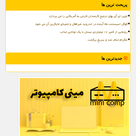
پربحث ترین ها
اوپن ای آی بهای ترجیح کارمندان خارجی به آمریکایی را می پردازد
گوگل اسیستنت ماه آینده در اندروید غیرفعال و جمینای جایگزین آن می شود
رونمایی از کمپر ۱۷ میلیاردی نیسان با یک توانایی جذاب
تلگرام حذف شد و سریع برگشت
جدیدترین ها