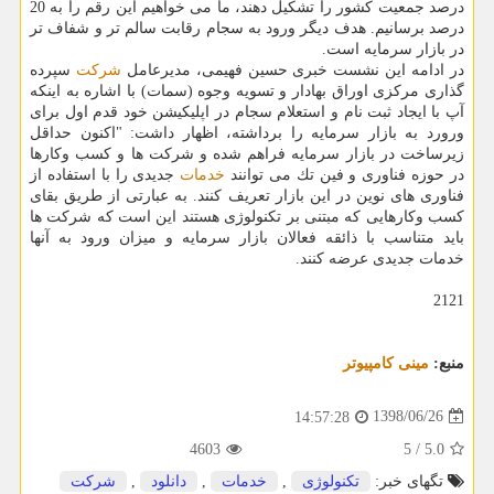
درصد جمعیت كشور را تشكیل دهند، ما می خواهیم این رقم را به 20
درصد برسانیم. هدف دیگر ورود به سجام رقابت سالم تر و شفاف تر
در بازار سرمایه است.
در ادامه این نشست خبری حسین فهیمی، مدیرعامل
شركت
سپرده
گذاری مركزی اوراق بهادار و تسویه وجوه (سمات) با اشاره به اینكه
آپ با ایجاد ثبت نام و استعلام سجام در اپلیكیشن خود قدم اول برای
ورورد به بازار سرمایه را برداشته، اظهار داشت: "اكنون حداقل
زیرساخت در بازار سرمایه فراهم شده و شركت ها و كسب وكارها
در حوزه فناوری و فین تك می توانند
خدمات
جدیدی را با استفاده از
فناوری های نوین در این بازار تعریف كنند. به عبارتی از طریق بقای
كسب وكارهایی كه مبتنی بر تكنولوژی هستند این است كه شركت ها
باید متناسب با ذائقه فعالان بازار سرمایه و میزان ورود به آنها
خدمات جدیدی عرضه كنند.
2121
منبع:
مینی كامپیوتر
1398/06/26
14:57:28
4603
5
/
5.0
تگهای خبر:
تكنولوژی
,
خدمات
,
دانلود
,
شركت