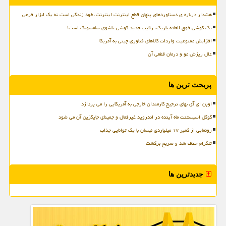
هشدار درباره ی دستاوردهای پنهان قطع اینترنت اینترنت، خود زندگی است نه یک ابزار فرعی
یک گوشی فوق العاده باریک، رقیب جدید گوشی تاشوی سامسونگ است!
افزایش ممنوعیت واردات کالاهای فناوری چینی به آمریکا
علل ریزش مو و درمان قطعی آن
پربحث ترین ها
اوپن ای آی بهای ترجیح کارمندان خارجی به آمریکایی را می پردازد
گوگل اسیستنت ماه آینده در اندروید غیرفعال و جمینای جایگزین آن می شود
رونمایی از کمپر ۱۷ میلیاردی نیسان با یک توانایی جذاب
تلگرام حذف شد و سریع برگشت
جدیدترین ها