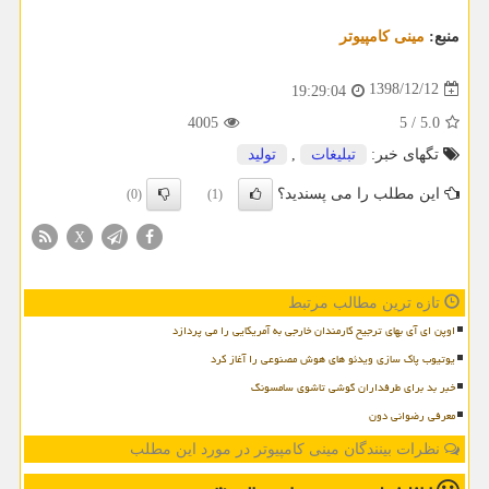
منبع:
مینی كامپیوتر
1398/12/12
19:29:04
4005
5
/
5.0
تگهای خبر:
تبلیغات
,
تولید
این مطلب را می پسندید؟
(0)
(1)
X
تازه ترین مطالب مرتبط
اوپن ای آی بهای ترجیح کارمندان خارجی به آمریکایی را می پردازد
یوتیوب پاک سازی ویدئو های هوش مصنوعی را آغاز کرد
خبر بد برای طرفداران گوشی تاشوی سامسونگ
معرفی رضوانی دون
نظرات بینندگان مینی کامپیوتر در مورد این مطلب