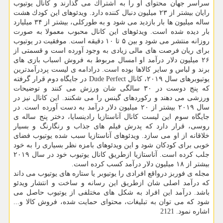
سراسر جهان محتوای او را به اشتراك می گذارند و كانال یوتیوب
رایان بیشتر از ۲۳ میلیون دنبال كننده دارد. ویدئوهای این كودك هشت
ساله میلیون ها بار بازدید می شود و به طوركلی، بیشتر از ۳۴ میلیارد
بار دیده شده است. ویدئوهای این كانال محبوب معمولا به صورت
روزانه منتشر می شود و بین ۵ تا ۱۰ دقیقه است. موفقیت در یوتیوب
برای ریان فرصت های مالی زیادی به وجود آورده است و قسمتی از
۲۶ میلیون دلار درآمد او امسال مربوط به فروش اسباب بازی های
برند و لباس و سایر كالاها بوده است. درادامه ی لیست پردرآمدترین
یوتیوبرهای سال ۲۰۱۹، كانال Dude Perfect در جایگاه دوم قرار گرفته
كه پنج دوست در ۳۰ سالگی شان ورزش می كنند و توضیحات
ورزشی می دهند و ركوردهای گینس را می شكنند. این كانال نیز در
سال ۲۰۱۹ بیشتر از ۲۰ میلیون دلار درآمد به دست آورده است. در
جایگاه سوم این لیست كانال آناستازیا رادینسایا، دختر پنج ساله ی
روسی، قرار دارد كه پدرش فیلم های جذاب و رنگارنگ و بسیار
خلاقانه از او می سازد. ویدئوهای آناستازیا سبب شده یوتیوب فضای
خوبی برای كودكان شود و این ویدئوهای بامزه نظر بسیاری را به خود
جلب كرده است. آناستازیا ازطریق كانال یوتیوب خود در سال ۲۰۱۹
بیشتر از ۱۸ میلیون دلار درآمد كسب كرده است.
مجله ی فوربز درواقع افرادی را یوتیوبر یا ستاره های یوتیوب می داند
كه درآمد اصلی شان ازطریق این رسانه و ساخت و انتشار ویدئو
باشد. درآمد این افراد به شكل های مختلفی از یوتیوب حاصل می
شود كه می توان به تبلیغات، محتوای حمایت شده، فروش كالا و...
اشاره نمود. 2121