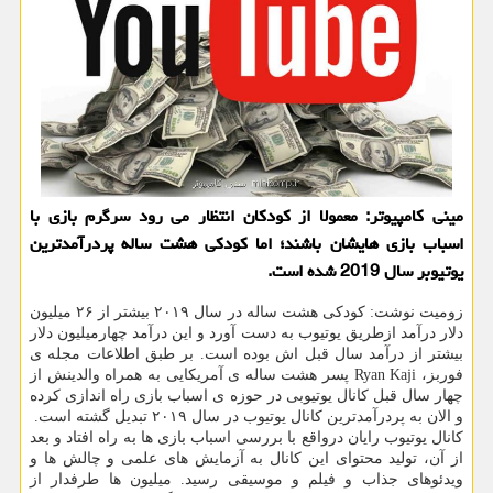
مینی كامپیوتر: معمولا از كودكان انتظار می رود سرگرم بازی با
اسباب بازی هایشان باشند؛ اما كودكی هشت ساله پردرآمدترین
یوتیوبر سال 2019 شده است.
زومیت نوشت: كودكی هشت ساله در سال ۲۰۱۹ بیشتر از ۲۶ میلیون
دلار درآمد ازطریق یوتیوب به دست آورد و این درآمد چهارمیلیون دلار
بیشتر از درآمد سال قبل اش بوده است. بر طبق اطلاعات مجله ی
فوربز، Ryan Kaji پسر هشت ساله ی آمریكایی به همراه والدینش از
چهار سال قبل كانال یوتیوبی در حوزه ی اسباب بازی راه اندازی كرده
و الان به پردرآمدترین كانال یوتیوب در سال ۲۰۱۹ تبدیل گشته است.
كانال یوتیوب رایان درواقع با بررسی اسباب بازی ها به راه افتاد و بعد
از آن، تولید محتوای این كانال به آزمایش های علمی و چالش ها و
ویدئوهای جذاب و فیلم و موسیقی رسید. میلیون ها طرفدار از