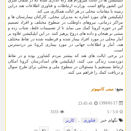
اپلیكیشن ها در ایالت میزورام هند راه اندازی شده كه در شمال شرق
این كشور واقع است. وزارت ارتباطات و فناوری اطلاعات هند دراین
زمینه با مقامات محلی در هر ایالت همكاری می كند.
اپلیكیشن های مورد اشاره به مدیران محلی، كاركنان بیمارستان ها و
مراكز درمانی، نیروهای داوطلب در سطوح مختلف و افراد تصمیم
گیر در حوزه كرونا كمك می نماید تا از تصمیمات غلط، شتاب زده و
مبتنی بر هیجان و داده های دروغ پرهیز كنند. در این اپلیكیشن علاوه بر
آمار محلی در مورد افراد بیمار شده و قرنطینه شده در نقاط مختلف
هند، آمار و اطلاعات جهانی در مورد بیماری كرونا نیز دردسترس
است.
در برخی ایالت های هند كه بیشتر مردم كشاورز بوده و در نقاط
دوردست زندگی می كنند، اپلیكیشن های امدادرسان كرونا امكان
ارتباط مستقیم با مسئولان در سطوح ملی و محلی برای طرح سوال
و دریافت كمك را فراهم می كنند.
منبع:
مینی كامپیوتر
1399/01/17
23:45:41
3333
5
/
5.0
تگهای خبر:
فناوری
,
كاربر
این مطلب را می پسندید؟