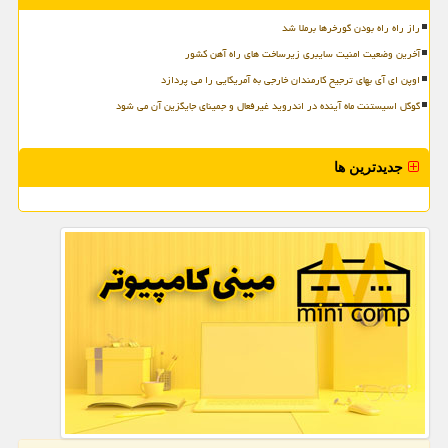
راز راه راه بودن گورخرها برملا شد
آخرین وضعیت امنیت سایبری زیرساخت های راه آهن کشور
اوپن ای آی بهای ترجیح کارمندان خارجی به آمریکایی را می پردازد
گوگل اسیستنت ماه آینده در اندروید غیرفعال و جمینای جایگزین آن می شود
جدیدترین ها