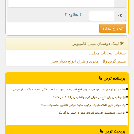
= ۴ بعلاوه ۴
درج دیدگاه
لینک دوستان مینی كامپیوتر
تبلیغات انتخابات مجلس
مستر گرین وال | مجری و طراح انواع دیوار سبز
پربیننده ترین ها
هشدار درباره ی دستاوردهای پنهان قطع اینترنت اینترنت، خود زندگی است نه یک ابزار فرعی
آیا نوشیدن چای داغ در هوای گرم واقعا بدن را خنک می کند؟
یک گوشی فوق العاده باریک، رقیب جدید گوشی تاشوی سامسونگ است!
افزایش ممنوعیت واردات کالاهای فناوری چینی به آمریکا
پربحث ترین ها