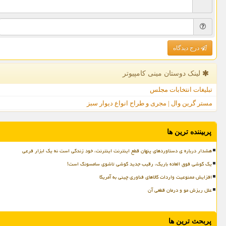
درج دیدگاه
لینک دوستان مینی كامپیوتر
تبلیغات انتخابات مجلس
مستر گرین وال | مجری و طراح انواع دیوار سبز
پربیننده ترین ها
هشدار درباره ی دستاوردهای پنهان قطع اینترنت اینترنت، خود زندگی است نه یک ابزار فرعی
یک گوشی فوق العاده باریک، رقیب جدید گوشی تاشوی سامسونگ است!
افزایش ممنوعیت واردات کالاهای فناوری چینی به آمریکا
علل ریزش مو و درمان قطعی آن
پربحث ترین ها