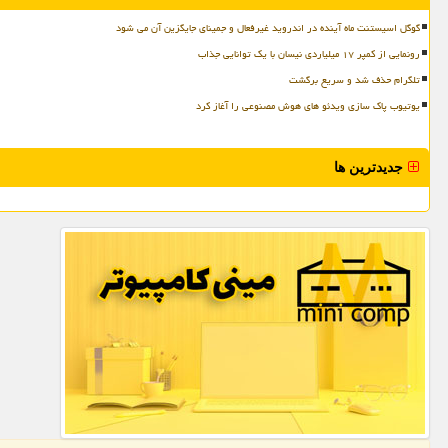
گوگل اسیستنت ماه آینده در اندروید غیرفعال و جمینای جایگزین آن می شود
رونمایی از کمپر ۱۷ میلیاردی نیسان با یک توانایی جذاب
تلگرام حذف شد و سریع برگشت
یوتیوب پاک سازی ویدئو های هوش مصنوعی را آغاز کرد
جدیدترین ها