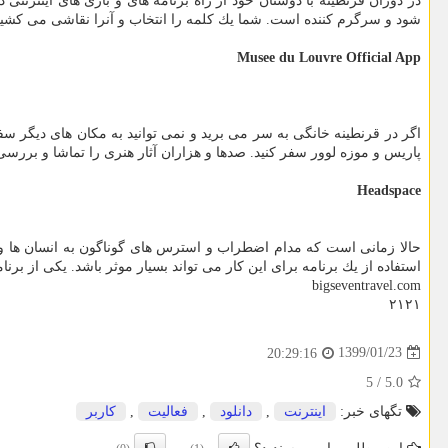
شود و سرگرم كننده است. شما یك كلمه را انتخاب و آنرا نقاشی می كشید 
Musee du Louvre Official App
اگر در قرنطینه خانگی به سر می برید و نمی توانید به مكان های دیگر سفر
پاریس و موزه لوور سفر كنید. صدها و هزاران آثار هنری را تماشا و بررسی كنید و برای سفرهای بعدی خ
Headspace
حالا زمانی است كه مدام اضطراب و استرس های گوناگون به انسان ها وا
استفاده از یك برنامه برای این كار می تواند بسیار موثر باشد. یكی از برنامه های خوب برای مدیتیشن Headspace است و به شما كمك می نماید تا فكر خویش را ا
bigseventravel.com
۲۱۲۱
1399/01/23
20:29:16
5
/
5.0
تگهای خبر:
اینترنت
,
دانلود
,
فعالیت
,
كاربر