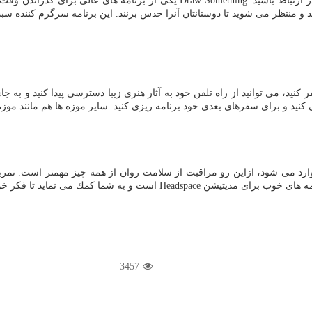
در دوران قرنطینه با دوستان خود از راه برنامه های و بازی های اینترنتی در ارتباط
و منتظر می شوید تا دوستانتان آنرا حدس بزنند. این برنامه سرگرم كننده س
 كنید، می توانید از راه تلفن خود به آثار هنری زیبا دسترسی پیدا كنید و به 
ود برنامه ریزی كنید. سایر موزه ها هم مانند موزه Uffizi Gallery در فلورانس هم چنین برنامه ای را دارند
رد می شود، ازاین رو مراقبت از سلامت روان از همه چیز مهمتر است. تمری
ز موضوعات مضطرب كننده دور كنید و به مسائل خوب فكر كنید.
3457