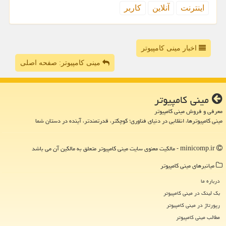
اینترنت
آنلاین
كاربر
اخبار مینی کامپیوتر
مینی کامپیوتر: صفحه اصلی
مینی كامپیوتر
معرفی و فروش مینی کامپیوتر
مینی کامپیوترها، انقلابی در دنیای فناوری؛ کوچکتر، قدرتمندتر، آینده در دستان شما
minicomp.ir - مالکیت معنوی سایت مینی كامپیوتر متعلق به مالکین آن می باشد
میانبرهای مینی كامپیوتر
درباره ما
بک لینک در مینی كامپیوتر
رپورتاژ در مینی كامپیوتر
مطالب مینی كامپیوتر