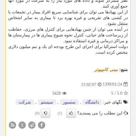
نظر متمركز شوند و داده های مورد نیاز را به سرعت در مورد آنها
جمع آوری كنند.
از این پهپادها می توان برای شناسایی سریع افراد بیمار در تجمعات یا
در كشتی های تفریحی و غیره بهره برد تا بیماری به سایر اشخاص
منتقل نشود.
در آینده می توان از چنین پهپادهایی برای كنترل های مرزی، حفاظت
از زیرساخت های حیاتی، كنترل نحوه شیوع بیماری ها در بیمارستان ها
و مراكز درمانی و غیره استفاده نمود.
دولت استرالیا برای اجرای این طرح بودجه ای یك و نیم میلیون دلاری
مختص كرده است.
منبع:
مینی كامپیوتر
1399/01/24
15:02:07
3428
5
/
5.0
تگهای خبر:
دانشگاه
,
سنسور
,
سیستم
,
شركت
این مطلب را می پسندید؟
(0)
(1)
X