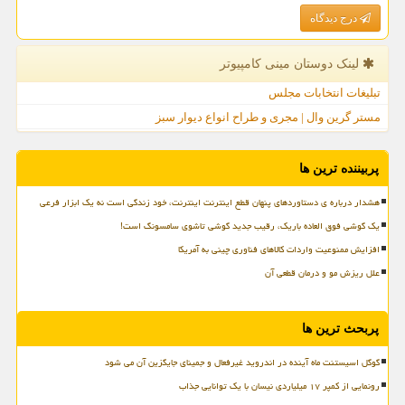
درج دیدگاه
لینک دوستان مینی كامپیوتر
تبلیغات انتخابات مجلس
مستر گرین وال | مجری و طراح انواع دیوار سبز
پربیننده ترین ها
هشدار درباره ی دستاوردهای پنهان قطع اینترنت اینترنت، خود زندگی است نه یک ابزار فرعی
یک گوشی فوق العاده باریک، رقیب جدید گوشی تاشوی سامسونگ است!
افزایش ممنوعیت واردات کالاهای فناوری چینی به آمریکا
علل ریزش مو و درمان قطعی آن
پربحث ترین ها
گوگل اسیستنت ماه آینده در اندروید غیرفعال و جمینای جایگزین آن می شود
رونمایی از کمپر ۱۷ میلیاردی نیسان با یک توانایی جذاب