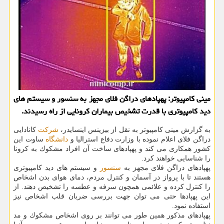
مینی كامپیوتر: پهپادهای دراگن فلای مجهز به سنسور و سیستم های
دید كامپیوتری با قدرت تشخیص بیماران كرونایی از راه رسیدند.
به گزارش مینی كامپیوتر به نقل از بیزینس اینسایدر،
شركت
كانادایی
دراگن فلای اعلام نموده با وزارت دفاع استرالیا و
دانشگاه
ساوت این
كشور همكاری می كند و پهپادهای ساخت آن افراد مشكوك به كرونا
را شناسایی خواهند كرد.
پهپادهای دراگن فلای مجهز به
سنسور
و سیستم های دید كامپیوتری
هستند تا با پرواز در آسمان و كنترل مردم، دمای هوای بدن اشخاص
را كنترل كرده و علائمی همچون سرفه و عطسه را تشخیص دهند. از
این پهپادها حتی می توان جهت بررسی ضربان قلب اشخاص نیز
استفاده نمود.
پهپادهای مذكور همین طور می توانند بر روی اشخاص مشكوك و مد