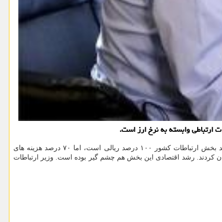
به گزارش مینی کامپیوتر به نقل از مهر، محمدجواد آذری جهرمی همزمان با فرارسیدن ۲۷ اردیبهشت ماه روز جهانی ارتباطات در توئیتر نوشت: درآمد بخش ارتباطات کشور ۱۰۰ درصد ریالی است، اما ۷۰ درصد هزینه های
ران کردند. رشد اقتصادی این بخش هم چشم گیر بوده است. وزیر ارتباطات