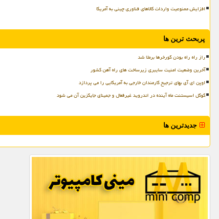
افزایش ممنوعیت واردات کالاهای فناوری چینی به آمریکا
پربحث ترین ها
راز راه راه بودن گورخرها برملا شد
آخرین وضعیت امنیت سایبری زیرساخت های راه آهن کشور
اوپن ای آی بهای ترجیح کارمندان خارجی به آمریکایی را می پردازد
گوگل اسیستنت ماه آینده در اندروید غیرفعال و جمینای جایگزین آن می شود
جدیدترین ها