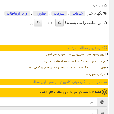
5
/
5.0
تگهای خبر:
خدمات
,
شركت
,
فناوری
,
وزیر ارتباطات
این مطلب را می پسندید؟
(0)
(1)
تازه ترین مطالب مرتبط
آخرین وضعیت امنیت سایبری زیرساخت های راه آهن کشور
اوپن ای آی بهای ترجیح کارمندان خارجی به آمریکایی را می پردازد
گوگل اسیستنت ماه آینده در اندروید غیرفعال و جمینای جایگزین آن می شود
شلیک به ماهواره ها
نظرات بینندگان مینی کامپیوتر در مورد این مطلب
لطفا شما هم
در مورد این مطلب
نظر دهید