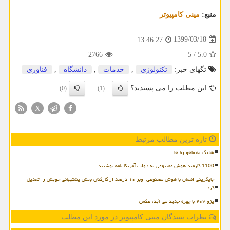
منبع:
مینی كامپیوتر
1399/03/18
13:46:27
2766
5
/
5.0
تگهای خبر:
تكنولوژی
,
خدمات
,
دانشگاه
,
فناوری
این مطلب را می پسندید؟
(0)
(1)
X
تازه ترین مطالب مرتبط
شلیک به ماهواره ها
1100 کارمند هوش مصنوعی به دولت آمریکا نامه نوشتند
جایگزینی انسان با هوش مصنوعی اوبر ۱۰ درصد از کارکنان بخش پشتیبانی خویش را تعدیل
کرد
پژو ۲۰۷ با چهره جدید می آید، عکس
نظرات بینندگان مینی کامپیوتر در مورد این مطلب