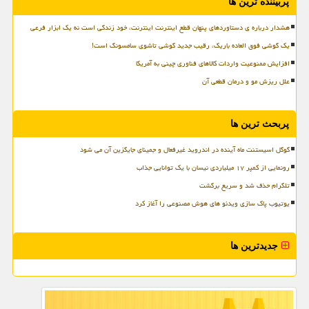
پربیننده ترین ها
هشدار درباره ی دستاوردهای پنهان قطع اینترنت اینترنت، خود زندگی است نه یک ابزار فرعی
یک گوشی فوق العاده باریک، رقیب جدید گوشی تاشوی سامسونگ است!
افزایش ممنوعیت واردات کالاهای فناوری چینی به آمریکا
علل ریزش مو و درمان قطعی آن
پربحث ترین ها
گوگل اسیستنت ماه آینده در اندروید غیرفعال و جمینای جایگزین آن می شود
رونمایی از کمپر ۱۷ میلیاردی نیسان با یک توانایی جذاب
تلگرام حذف شد و سریع برگشت
یوتیوب پاک سازی ویدئو های هوش مصنوعی را آغاز کرد
جدیدترین ها