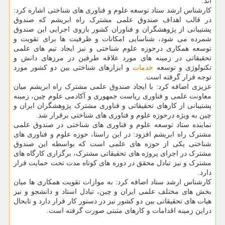
اند.
کارشناس ارشد ستاد توسعه علوم و فناوری های شناختی اشاره کرد:
در قالب اهداف صندوق علمی مشترک راه ابریشم که صندوق
پشتیبانی از پژوهشگران و فناوران کشور بازوی اجرایی این صندوق
شمرده می شود، شناسایی امکانات و ظرفیت ها برای تقویت و
توسعه همکاری درحوزه علوم شناختی و نیز ایجاد تیم های علمی
تحقیقاتی در زمینه های مورد علاقه طرفین در مرزهای دانش و
تکنولوژی و توسعه
خدمات
و ابزارهای شناختی بین دو کشور مورد
توجه قرار گرفته است.
عزیزی اضافه کرد: با ایجاد صندوق علمی مشترک راه ابریشم میان
معاونت علمی و فناوری ریاست جمهوری و آکادمی علوم چین، زمینه
پشتیبانی از کارهای تحقیقاتی و فناوری مشترک پژوهشگران ایران و
چین به ویژه درحوزه علوم و فناوری های شناختی برقرار شد.
نماینده ستاد توسعه علوم و فناوری های شناختی در صندوق علمی
مشترک راه ابریشم افزود: در این راستا، حوزه علوم و فناوری های
شناختی یکی از حوزه های علمی است که بواسطه این صندوق
مشترک در اجرای پروژه های تحقیقاتی مشترک، برگزاری کارگاه های
مشترک و نیز تبادل محقق در دوره های کوتاه مدت تحت حمایت قرار
دارد.
کارشناس ارشد ستاد اضافه کرد: به موازات تقویت همکاری ها میان
بخش های مختلف علمی ایران و چین، تبادل استاد و دانشجو و نیز
هیات های تحقیقاتی بین دو کشور نیز در دستور کار قرار دارد و تابحال
دراین زمینه اقدامات و کارهای مثبتی صورت گرفته است.