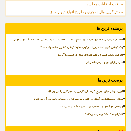
تبلیغات انتخابات مجلس
مستر گرین وال | مجری و طراح انواع دیوار سبز
پربیننده ترین ها
هشدار درباره ی دستاوردهای پنهان قطع اینترنت اینترنت، خود زندگی است نه یک ابزار فرعی
یک گوشی فوق العاده باریک، رقیب جدید گوشی تاشوی سامسونگ است!
افزایش ممنوعیت واردات کالاهای فناوری چینی به آمریکا
علل ریزش مو و درمان قطعی آن
پربحث ترین ها
اوپن ای آی بهای ترجیح کارمندان خارجی به آمریکایی را می پردازد
گوگل اسیستنت ماه آینده در اندروید غیرفعال و جمینای جایگزین آن می شود
رونمایی از کمپر ۱۷ میلیاردی نیسان با یک توانایی جذاب
تلگرام حذف شد و سریع برگشت