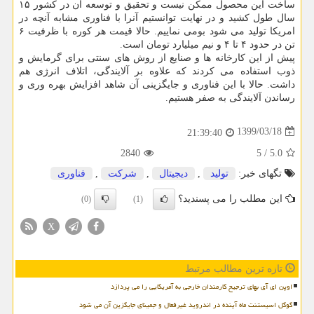
ساخت این محصول ممکن نیست و تحقیق و توسعه آن در کشور ۱۵
سال طول کشید و در نهایت توانستیم آنرا با فناوری مشابه آنچه در
امریکا تولید می شود بومی نماییم. حالا قیمت هر کوره با ظرفیت ۶
تن در حدود ۴ تا ۴ و نیم میلیارد تومان است.
پیش از این کارخانه ها و صنایع از روش های سنتی برای گرمایش و
ذوب استفاده می کردند که علاوه بر آلایندگی، اتلاف انرژی هم
داشت. حالا با این فناوری و جایگزینی آن شاهد افزایش بهره وری و
رساندن آلایندگی به صفر هستیم.
1399/03/18
21:39:40
2840
5
/
5.0
تگهای خبر:
تولید
,
دیجیتال
,
شركت
,
فناوری
این مطلب را می پسندید؟
(0)
(1)
X
تازه ترین مطالب مرتبط
اوپن ای آی بهای ترجیح کارمندان خارجی به آمریکایی را می پردازد
گوگل اسیستنت ماه آینده در اندروید غیرفعال و جمینای جایگزین آن می شود