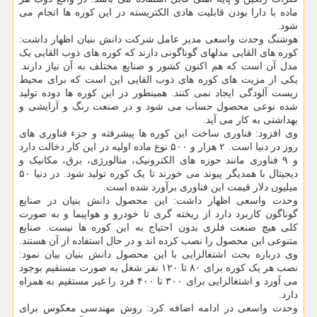
ماده با دارا بودن قابلیت هادی الکتریسته در این کوره ها انجام می
شود.
هوشنگ وحدت واسعی مدیر عامل شرکت دانش بنیان اظهار داشت:
کوره های القایی مدلهای گوناگونی دارند که کوره های ذوب القایی یک
مدل آن است که هم اکنون کشور و صنایع مختلف به آن نیاز دارند.
یکی از مزیت های کوره های ذوب القایی این است که برای محیط
زیست آلودگی ایجاد نمی کنند. همینطور در این کوره ها دوده تولید
شده نوعی محصول حساب می شود و در صنعت رنگ و آرایشی و
بهداشتی به کار می آید.
وی افزود: فناوری ساخت این کوره ها پیشرفته و جزء فناوری های
روز در دنیا است. ۲ هزار و ۵۰۰ نوع ماده اولیه در این کار دخالت دارد
و ۹ فناوری مانند حوزه های الکترونیک، متالورژی، برق، مکانیک و
دیجیتال با همدیگر پیوند می خورند تا یک کوره تولید شود. در دنیا ۵۰
میلیون دلار قیمت این فناوری برآورد شده است.
وحدت واسعی اظهار داشت: این محصول دانش بنیان در صنایع
گوناگون کاربرد دارد از ریخته گری تا خودرو و هواپیما و به صورت
کلی هیچ صنعت فلزی بدون احتیاج به این کوره ها نیست. صنایع
متنوعی این محصول را نصب کرده اند و در حال استفاده از آن هستند.
وی درباره بحث اشتغالزایی با این محصول دانش بنیان بیان نمود:
نصب هر یک کوره برای ۸۰ تا ۱۲۰ نفر شغل به صورت مستقیم بوجود
می آورد و اشتغالزایی برای ۳۰۰ تا ۴۰۰ فرد را غیر مستقیم به همراه
دارد.
وحدت واسعی در ادامه اضافه کرد: روش مهندسی معکوس برای