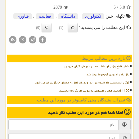
2879
5
/
5.0
تگهای خبر:
تكنولوژی
,
دانشگاه
,
فعالیت
,
فناوری
این مطلب را می پسندید؟
(0)
(1)
X
تازه ترین مطالب مرتبط
اخطار قاطع وزیر ارتباطات به اپراتورهای گران فروش
راز راه راه بودن گورخرها برملا شد
گوگل اسیستنت ماه آینده در اندروید غیرفعال و جمینای جایگزین آن می شود
1100 کارمند هوش مصنوعی به دولت آمریکا نامه نوشتند
نظرات بینندگان مینی کامپیوتر در مورد این مطلب
لطفا شما هم
در مورد این مطلب
نظر دهید