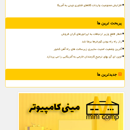
افزایش ممنوعیت واردات کالاهای فناوری چینی به آمریکا
پربحث ترین ها
اخطار قاطع وزیر ارتباطات به اپراتورهای گران فروش
راز راه راه بودن گورخرها برملا شد
آخرین وضعیت امنیت سایبری زیرساخت های راه آهن کشور
اوپن ای آی بهای ترجیح کارمندان خارجی به آمریکایی را می پردازد
جدیدترین ها