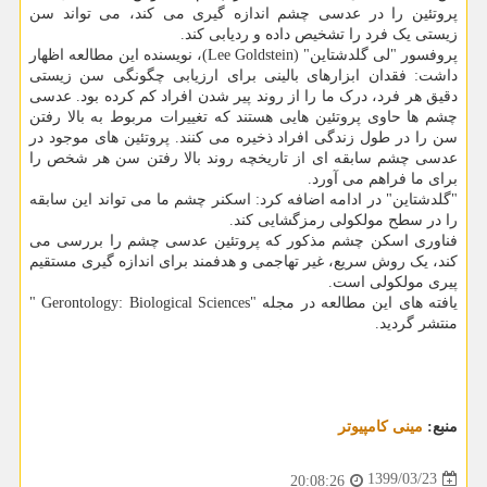
پروتئین را در عدسی چشم اندازه گیری می کند، می تواند سن
زیستی یک فرد را تشخیص داده و ردیابی کند.
پروفسور "لی گلدشتاین" (Lee Goldstein)، نویسنده این مطالعه اظهار
داشت: فقدان ابزارهای بالینی برای ارزیابی چگونگی سن زیستی
دقیق هر فرد، درک ما را از روند پیر شدن افراد کم کرده بود. عدسی
چشم ها حاوی پروتئین هایی هستند که تغییرات مربوط به بالا رفتن
سن را در طول زندگی افراد ذخیره می کنند. پروتئین های موجود در
عدسی چشم سابقه ای از تاریخچه روند بالا رفتن سن هر شخص را
برای ما فراهم می آورد.
"گلدشتاین" در ادامه اضافه کرد: اسکنر چشم ما می تواند این سابقه
را در سطح مولکولی رمزگشایی کند.
فناوری اسکن چشم مذکور که پروتئین عدسی چشم را بررسی می
کند، یک روش سریع، غیر تهاجمی و هدفمند برای اندازه گیری مستقیم
پیری مولکولی است.
یافته های این مطالعه در مجله "Gerontology: Biological Sciences "
منتشر گردید.
منبع:
مینی كامپیوتر
1399/03/23
20:08:26