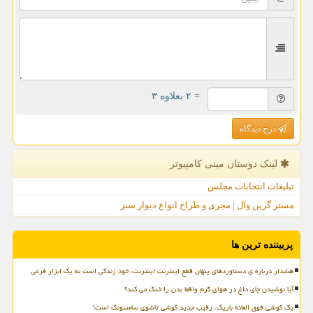
= ۲ بعلاوه ۳
درج دیدگاه
لینک دوستان مینی كامپیوتر
تبلیغات انتخابات مجلس
مستر گرین وال | مجری و طراح انواع دیوار سبز
پربیننده ترین ها
هشدار درباره ی دستاوردهای پنهان قطع اینترنت اینترنت، خود زندگی است نه یک ابزار فرعی
آیا نوشیدن چای داغ در هوای گرم واقعا بدن را خنک می کند؟
یک گوشی فوق العاده باریک، رقیب جدید گوشی تاشوی سامسونگ است!