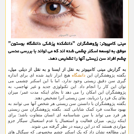
مینی كامپیوتر: پژوهشگران ˮدانشكده پزشكی دانشگاه بوستونˮ
موفق به توسعه اسكنر چشمی شده اند كه می تواند با بررسی عدسی
چشم افراد سن زیستی آنها را تشخیص دهد.
به گزارش مینی کامپیوتر به نقل از ایسنا و به نقل از دیلی میل،
بگفته پژوهشگران این
دانشگاه
هیچ ابزار تایید شده ای برای اندازه
گیری سن دقیق زیستی وجود ندارد، اما با این اسکنر چشمی می
توان این کار را انجام داد. این تکنولوژی جدید و غیر تهاجمی، به
پژوهشگران این امکان را می دهد تا بجای اینکه مدت عمر/ میزان
بقای یک فرد را دریابند، سن زیستی آنرا تشخیص دهند.
بگفته پژوهشگران با دانستن سن زیستی هر شخص آنها می توانند به
بهبود سلامت فرد کمک شایانی کنند. بگفته پژوهشگران سن زیستی
هر فرد می تواند با سن شناسنامه ای انسان متفاوت باشد؛ برای
اینکه رژیم، میزان فعالیت و استعمال یا عدم استعمال سیگار جزو
مواردی هستند که در این زمینه در نظر گرفته می شوند.
این مطالعه نشان داد که یک اسکنر چشم مخصوص که سیگنال های