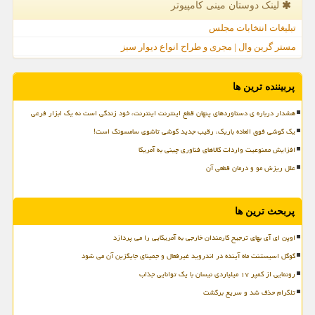
لینک دوستان مینی كامپیوتر
تبلیغات انتخابات مجلس
مستر گرین وال | مجری و طراح انواع دیوار سبز
پربیننده ترین ها
هشدار درباره ی دستاوردهای پنهان قطع اینترنت اینترنت، خود زندگی است نه یک ابزار فرعی
یک گوشی فوق العاده باریک، رقیب جدید گوشی تاشوی سامسونگ است!
افزایش ممنوعیت واردات کالاهای فناوری چینی به آمریکا
علل ریزش مو و درمان قطعی آن
پربحث ترین ها
اوپن ای آی بهای ترجیح کارمندان خارجی به آمریکایی را می پردازد
گوگل اسیستنت ماه آینده در اندروید غیرفعال و جمینای جایگزین آن می شود
رونمایی از کمپر ۱۷ میلیاردی نیسان با یک توانایی جذاب
تلگرام حذف شد و سریع برگشت