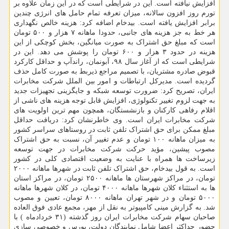
افزایش نیافته است. این در شرایطی است که در این زمان علاوه بر
تورم روز افزون سالانه، میزان تعرفه تمام حامل های انرژی چندین
برابر افزایش یافته است. بیدخام اضافه کرد: هزینه خالص نگهداری
هر خط به جز هزینه های جانبی، حدودا ماهانه ۷ هزار و ۵۰۰ تومان
است که مبلغ حق اشتراک به صورت میانگین، بخش کوچکی از این
هزینه در حدود ۳ هزار و ۶۰۰ تومان را پوشش می دهد. این در
شرایطی است که از آغاز سال ۹۸، آبونمان، راندآپ و حداقل کارکرد
قبوض صادره مشتریان، با تصمیم مراجع ذیربط به صورت کامل حذف
گردیده است. مدیرکل ارتباطات و امور بین الملل شرکت مخابرات
ایران، تصریح کرد: ضرورت توسعه شبکه و جایگزینی تجهیزات جدید
به جهت لزوم تغییر تکنولوژی، افزایش قابل توجه هزینه های ناشی از
اقلام رفاهی کارکنان و بازنشستگان، همچون مهم ترین اولویت های
شرکت مخابرات ایران است. وی خاطرنشان کرد: دریافت حداقل
مبلغ ممکن برای حق اشتراک تلفن ثابت در روستاهای سراسر کشور
به میزان ماهانه ۱۰۰ تومان و عدم تغییر آن، نسبت به حق اشتراک
مصوب پیشین، مؤید حرکت شرکت مخابرات در جهت توسعه
زیرساخت ها همراه با عنایت به وضعیت اقتصادی کلی در کشور
است. به قول بیدخام، حق اشتراک تلفن ثابت در شهرها ماهانه ۲۰۰۰
تومان، در مراکز شهرستان ها ماهانه ۲۵۰۰ تومان، در مراکز استان
ها به استثناء کلان شهرها ماهانه ۴۰۰۰ تومان، در کلان شهرها ماهانه
۵۰۰۰ تومان و در شهر تهران ماهانه ۸۰۰۰ تومان، تعیین و مصوب
شد. به گزارش مینی کامپیوتر به نقل از مهر، مجمع عادی فوق العاده
صاحبان سهام شرکت مخابرات ایران روز گذشته (۳۱ خردادماه ) با
حضور حداکثر اعضا شامل نمایندگان دولت، بورس و خصوصی سازی