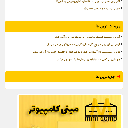
افزایش ممنوعیت واردات کالاهای فناوری چینی به آمریکا
علل ریزش مو و درمان قطعی آن
پربحث ترین ها
آخرین وضعیت امنیت سایبری زیرساخت های راه آهن کشور
اوپن ای آی بهای ترجیح کارمندان خارجی به آمریکایی را می پردازد
گوگل اسیستنت ماه آینده در اندروید غیرفعال و جمینای جایگزین آن می شود
رونمایی از کمپر ۱۷ میلیاردی نیسان با یک توانایی جذاب
جدیدترین ها