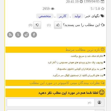
1399/04/05
20:41:19
2959
5
/
5.0
تگهای خبر:
تولید
,
كاربر
,
متخصص
این مطلب را می پسندید؟
(0)
(1)
X
تازه ترین مطالب مرتبط
تلگرام حذف شد و سریع برگشت
یوتیوب پاک سازی ویدئو های هوش مصنوعی را آغاز کرد
خبر بد برای طرفداران گوشی تاشوی سامسونگ
چت های کاربران کلاود از جستجوی گوگل سر درآورد
نظرات بینندگان مینی کامپیوتر در مورد این مطلب
لطفا شما هم
در مورد این مطلب
نظر دهید