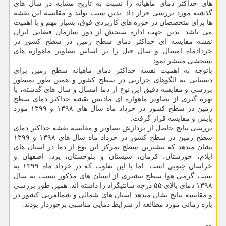
های حداکثر دمای ‏ماهیانه را نسبت به تاریخ مشابه در سال های
گذشته مورد بررسی قرار داد. بدین سبب تولید و مقایسه این نقشه
ها برای متخصصان در حوزه های کاربردی فوق، بسیار مهم و با اهمیت
می باشد.‏ بدین جهت اداره سنجش از دور سازمان فضایی ایران
نقشه مقایسه ای حداکثر دمای سطح زمین در سطح کشور در
خردادماه امسال و سال قبل را بر اساس تصاویر ماهواره های
سنجشی منتشر نمود.‏
باتوجه به اهمیت نقشه حداکثر دمای ماهیانه سطح زمین برای
دستیابی به الگوهای حرارتی در سطح کشور ‏و همین طور بمنظور
بررسی و مقایسه دقیق این نوع از دما امسال و سال های گذشته، با
بهره گیری از ‏تصاویر ماهواره ای مادیس نقشه حداکثر دمای سطح
زمین در سطح کشور در خرداد ماه سال های ۱۳۹۸ و ‏‏۱۳۹۹ مورد
پایش و مقایسه قرار گرفت. ‏
بررسی نتایج حاصل از پردازش تصاویر و مقایسه نقشه حداکثر دمای
سطح زمین در سطح کشور در خرداد ماه سال های ۱۳۹۸ و ۱۳۹۹
نشان میدهد که بیشترین سطح تمرکز این نوع از دما در استان های
ایلام، ‏خوزستان، کرمان، سیستان و بلوچستان، یزد، اصفهان و
خراسان جنوبی است. اما با این تفاوت که در ‏خرداد ماه ۱۳۹۹ به
سبب گرمی هوا سطح بیشتری از استان های مذکور نسبت به سال
۱۳۹۸ دمای بالای ‏‏۵۵ درجه سانتیگراد را داشته اند‎.‎‏ همین طور بررسی
و مقایسه نتایج نشان میدهد استان های شمالی و ‏شمالغربی کشور در
بازه زمانی مورد مطالعه از شرایط دمایی مناسبی برخوردار بودند.‏