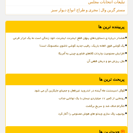
تبلیغات انتخابات مجلس
مستر گرین وال | مجری و طراح انواع دیوار سبز
پربیننده ترین ها
هشدار درباره ی دستاوردهای پنهان قطع اینترنت اینترنت، خود زندگی است نه یک ابزار فرعی
یک گوشی فوق العاده باریک، رقیب جدید گوشی تاشوی سامسونگ است!
افزایش ممنوعیت واردات کالاهای فناوری چینی به آمریکا
علل ریزش مو و درمان قطعی آن
پربحث ترین ها
گوگل اسیستنت ماه آینده در اندروید غیرفعال و جمینای جایگزین آن می شود
رونمایی از کمپر ۱۷ میلیاردی نیسان با یک توانایی جذاب
تلگرام حذف شد و سریع برگشت
یوتیوب پاک سازی ویدئو های هوش مصنوعی را آغاز کرد
جدیدترین ها