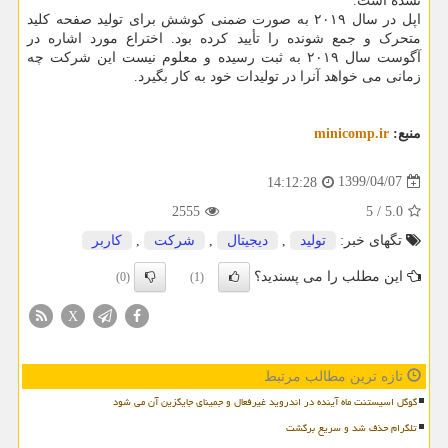
نشده است.
اپل در سال ۲۰۱۹ به صورت ضمنی کوشش برای تولید صفحه کلید
متحرک و جمع شونده را تأیید کرده بود. اختراع مورد اشاره در
آگوست سال ۲۰۱۹ به ثبت رسیده و معلوم نیست این شرکت چه
زمانی می خواهد آنرا در تولیدات خود به کار بگیرد.
منبع:
minicomp.ir
1399/04/07
14:12:28
2555
5
/
5.0
تگهای خبر:
تولید
,
دیجیتال
,
شركت
,
كاربر
این مطلب را می پسندید؟
(0)
(1)
X
تازه ترین مطالب مرتبط
گوگل اسیستنت ماه آینده در اندروید غیرفعال و جمینای جایگزین آن می شود
تلگرام حذف شد و سریع برگشت