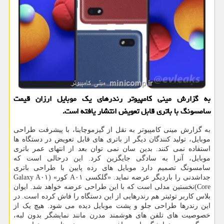
به گزارش مینی كامپیوتر رندرهای یك موبایل ارزان قیمت
سامسونگ با باتری قابل تعویض انتشار یافته است.
به گزارش مینی کامپیوتر به نقل از گیزموچاینا، با پیشرفت طراحی
موبایل، تولید کنندگان دیگر از باتری های قابل تعویض در دستگاه ها
استفاده نمی کنند. بدین سان نمی توان بعد از انتهای عمر باتری
موبایل، آنرا به سادگی جایگزین کرد. این درحالی است که
سامسونگ تصمیم دارد موبایل های رده پایین با طراحی باتری
جداشدنی را باردیگر عرضه نماید. «گلکسی A۰۱ کور» (Galaxy A۰۱
Core)نخستین مدلی است که با این طراحی عرضه خواهد شد. ایوان
بلاس کاربر توئیتر هم رندرهایی از این دستگاه را فاش کرده است. در
این رندرها طراحی جلو و پشت موبایل دیده می شود. هیچ یک از
خصوصیت های تلفن های هوشمند مدرن مانند نمایشگر بدون لبه،