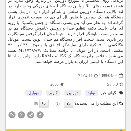
بریدگی روی نمایشگر یا سوراخ دوربین، در رندرها وجود ندارد. در
عوض قسمت های بالا و پایین دستگاه لبه های بزرگی وجود دارد. در
لبه بالایی دستگاه دوربین سلفی و بلندگو قرار دارد. در پنل پشتی
دستگاه هم یک دوربین با فلش ال ای دی به صورت عمودی قرار
گرفته اند. به نظر می آید پنل پشتی دستگاه از جنس پلاستیک با رویه
ای مات باشد. دکمه تنظیم صدا و روشن خاموش دستگاه هم در
سمت راست نمایشگر قرار دارند. احیانا محل قرار گرفتن سیمکارت
زیر باتری است. سخت افزار دستگاه هم چندان نوین نیست. موبایل
«گلکسی A۰۱ کر» دارای نمایشگر اچ دی با وضوح ۱۴۸۰در ۷۲۰
پیکسل است. در این موبایل با تراشه مدیا تک MT۶۷۳۹WW نصب
می شود و علاوه برآن دستگاه یک گیگابایت RAM دارد. ازاین رو احیانا
این دستگاه با قیمتی ارزان به بازار عرضه خواهد شد.
1399/04/08
21:04:11
2658
5
/
5.0
تگهای خبر:
تولید
,
دوربین
,
كاربر
,
موبایل
این مطلب را می پسندید؟
(0)
(1)
X