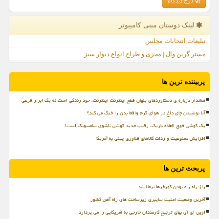
درج دیدگاه
لینک دوستان مینی كامپیوتر
تبلیغات انتخابات مجلس
مستر گرین وال | مجری و طراح انواع دیوار سبز
پربیننده ترین ها
هشدار درباره ی دستاوردهای پنهان قطع اینترنت اینترنت، خود زندگی است نه یک ابزار فرعی
آیا نوشیدن چای داغ در هوای گرم واقعا بدن را خنک می کند؟
یک گوشی فوق العاده باریک، رقیب جدید گوشی تاشوی سامسونگ است!
افزایش ممنوعیت واردات کالاهای فناوری چینی به آمریکا
پربحث ترین ها
راز راه راه بودن گورخرها برملا شد
آخرین وضعیت امنیت سایبری زیرساخت های راه آهن کشور
اوپن ای آی بهای ترجیح کارمندان خارجی به آمریکایی را می پردازد