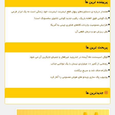
پربیننده ترین ها
هشدار درباره ی دستاوردهای پنهان قطع اینترنت اینترنت، خود زندگی است نه یک ابزار فرعی
یک گوشی فوق العاده باریک، رقیب جدید گوشی تاشوی سامسونگ است!
افزایش ممنوعیت واردات کالاهای فناوری چینی به آمریکا
علل ریزش مو و درمان قطعی آن
پربحث ترین ها
گوگل اسیستنت ماه آینده در اندروید غیرفعال و جمینای جایگزین آن می شود
رونمایی از کمپر ۱۷ میلیاردی نیسان با یک توانایی جذاب
تلگرام حذف شد و سریع برگشت
یوتیوب پاک سازی ویدئو های هوش مصنوعی را آغاز کرد
جدیدترین ها