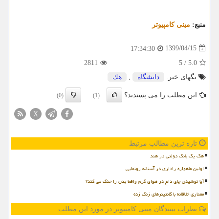
منبع:
مینی كامپیوتر
1399/04/15
17:34:30
2811
5
/
5.0
تگهای خبر:
دانشگاه
,
هك
این مطلب را می پسندید؟
(0)
(1)
X
تازه ترین مطالب مرتبط
هک یک بانک دولتی در هند
اولین ماهواره راداری در آستانه رونمایی
آیا نوشیدن چای داغ در هوای گرم واقعا بدن را خنک می کند؟
معماری خلاقانه با کانتینرهای زنگ زده
نظرات بینندگان مینی کامپیوتر در مورد این مطلب