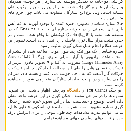
گرانشی دو جانبه به یکدیگر پیوسته اند. ستارگان هر خوشه، همزمان
و از یک ابر غبار و گاز زاده شده اند و ازاین رو سن و ترکیب شان
مشابه است، ولی نوع این ستارگان متفاوت می باشد چون جرم های
متفاوتی دارند.
حالا ستاره شناسان تصویری خیره کننده را بوجود آورده اند که آتش
بازی های آسمانی را در خوشه ستاره ای G۲۸۶.۲۱ + ۰.۱۷ که در
منطقه شاه تخته یا کارینا(Carina) کهکشان ما واقع شده است و در
حدود هشت هزار سال نوری فاصله دارد، نشان داده است. تصویر این
خوشه هنگام انجام عمل شکل گیری به ثبت رسید.
ستاره شناسان یک موزائیک چند طول موجی ساخته شده از بیشتر از
۷۵۰ مشاهده رادیویی با آرایه میلی متری بزرگ آتاکاما(Atacama
Large Millimeter Array) معروف به آلما و ۹ تصویر مادون قرمز از
تلسکوپ فضایی هابل را طی این مطالعه ایجاد کردند. این تلسکوپ
حرکات گاز آشفته که به داخل خوشه می افتند و هسته های متراکم
را می سازند و در نهایت به ایجاد ستارگان منجر می شود را مشاهده
کرده است.
"یو چنگ"(Yu Cheng) از
دانشگاه
ویرجینیا اظهار داشت: این تصویر
ستاره ها را در مراحل مختلف شکل گیری در این خوشه واحد نشان
داده است. وضوح و حساسیت آلما در این تصویر خیره کننده از شکل
گیری ستاره مشهود است. همراه با داده های تلسکوپ فضایی هابل،
ما می توانیم قدرت مشاهدات چند طول موجی را برای افزایش درک
خود از فرایندهای اساسی جهانی مشاهده نماییم.