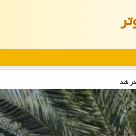
تر
در شد