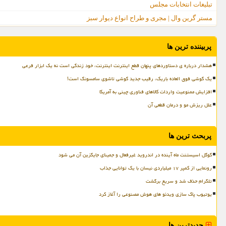
تبلیغات انتخابات مجلس
مستر گرین وال | مجری و طراح انواع دیوار سبز
پربیننده ترین ها
هشدار درباره ی دستاوردهای پنهان قطع اینترنت اینترنت، خود زندگی است نه یک ابزار فرعی
یک گوشی فوق العاده باریک، رقیب جدید گوشی تاشوی سامسونگ است!
افزایش ممنوعیت واردات کالاهای فناوری چینی به آمریکا
علل ریزش مو و درمان قطعی آن
پربحث ترین ها
گوگل اسیستنت ماه آینده در اندروید غیرفعال و جمینای جایگزین آن می شود
رونمایی از کمپر ۱۷ میلیاردی نیسان با یک توانایی جذاب
تلگرام حذف شد و سریع برگشت
یوتیوب پاک سازی ویدئو های هوش مصنوعی را آغاز کرد
جدیدترین ها