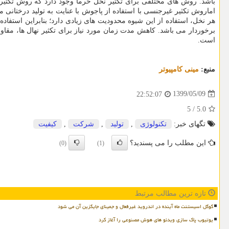
اماروش تکثیر غیرجنسی با استفاده از پاجوش با عنایت به تولید درختانی مش
هر نخل، استفاده از این شیوه محدودیت های زیادی دارد؛ بنابراین استفا
برخوردار می باشد. کاهش مدت زمان مورد نیاز برای تکثیر نهال ها، مقاومت
است.
منبع:
مینی كامپیوتر
1399/05/09
22:52:07
5
/
5.0
تگهای خبر:
تكنولوژی
,
تولید
,
شركت
,
كیفیت
این مطلب را می پسندید؟
(0)
(1)
تازه ترین مطالب مرتبط
گوگل اسیستنت ماه آینده در اندروید غیرفعال و جمینای جایگزین آن می شود
یوتیوب پاک سازی ویدئو های هوش مصنوعی را آغاز کرد