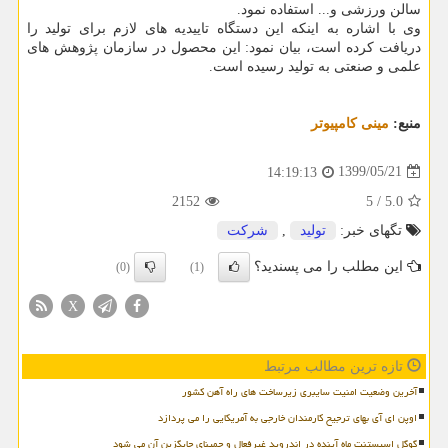
سالن ورزشی و... استفاده نمود.
وی با اشاره به اینکه این دستگاه تاییدیه های لازم برای تولید را
دریافت کرده است، بیان نمود: این محصول در سازمان پژوهش های
علمی و صنعتی به تولید رسیده است.
منبع:
مینی كامپیوتر
1399/05/21
14:19:13
2152
5
/
5.0
تگهای خبر:
تولید
,
شركت
این مطلب را می پسندید؟
(0)
(1)
X
تازه ترین مطالب مرتبط
آخرین وضعیت امنیت سایبری زیرساخت های راه آهن کشور
اوپن ای آی بهای ترجیح کارمندان خارجی به آمریکایی را می پردازد
گوگل اسیستنت ماه آینده در اندروید غیرفعال و جمینای جایگزین آن می شود