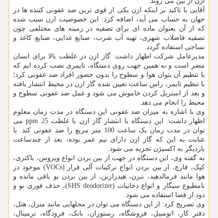
ازن از بین می روند.
آقایی با تاکید بر اینکه ازن یکی از قوی ترین ضد عفونی کننده ها در
جهان به حساب می آید، اضافه کرد: این خصوصیت ازن سبب شده
که از آن بعنوان ماده ای برای تصفیه در زمینه های مختلفی چون
تصفیه فاضلاب شهری، تهیه آب شرب، صنایع غذایی، صنایع کاغذ و
نساجی استفاده گردد.
مدیرعامل شرکت اظهار داشت: گاز ازن در غلظت بالا برای انسان
مضر است و به همین جهت روی دستگاه، تایمری نصب کرده ایم که
با تنظیم آن بتوان هوا و سطوح را بدون حضور افراد ضد عفونی کرد؛
با تنظیم تایمر، راس ساعت تعیین شده گاز ازن در محیط انتشار یافته
و بعد از استریل کردن خاموش می شود و عمل ضد عفونی سطوح و
محیط را انجام می دهد.
وی با اشاره به میزان ضد عفونی این دستگاه در مدت زمان معلوم
اظهار داشت: این دستگاه با انتشار گاز ازن با غلظت 25 ppm می
توان در مدت زمان یک ساعت 100 متر مربع را ضد عفونی کند. با
عنایت به این که گاز ازن دارای نیم عمر بوده، بعد از چندساعت
باردیگر به اکسیژن تجزیه می شود.
به گفته وی، این دستگاه در جهت از بین بردن انواع ویروس، باکتری،
کپک، قارچ، از بین بردن انواع ترکیبات آلی فرار (VOCs) موجود در
هوا مانند فرمالدهید، بنزن، هیدرازین، از بین بردن بو باقی مانده و
نامطبوع سیگار و انواع دخانیات (SHS deodorizer)، حذف فوری بو و
دود از فضا استفاده می شود.
وی تصریح کرد: از این دستگاه می توان در محلهایی مانند منزل، هتل،
دفتر کار، اتومبیل، فروشگاه، رستوران، بانک، فرودگاه، ترمینال،