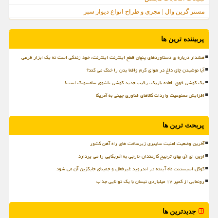
مستر گرین وال | مجری و طراح انواع دیوار سبز
پربیننده ترین ها
هشدار درباره ی دستاوردهای پنهان قطع اینترنت اینترنت، خود زندگی است نه یک ابزار فرعی
آیا نوشیدن چای داغ در هوای گرم واقعا بدن را خنک می کند؟
یک گوشی فوق العاده باریک، رقیب جدید گوشی تاشوی سامسونگ است!
افزایش ممنوعیت واردات کالاهای فناوری چینی به آمریکا
پربحث ترین ها
آخرین وضعیت امنیت سایبری زیرساخت های راه آهن کشور
اوپن ای آی بهای ترجیح کارمندان خارجی به آمریکایی را می پردازد
گوگل اسیستنت ماه آینده در اندروید غیرفعال و جمینای جایگزین آن می شود
رونمایی از کمپر ۱۷ میلیاردی نیسان با یک توانایی جذاب
جدیدترین ها