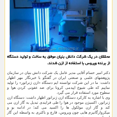
محققان در یك شركت دانش بنیان موفق به ساخت و تولید دستگاه
از برنده ویروس با استفاده از ازن شدند.
دکتر امیر حسام آقایی مدیر عامل یک شرکت دانش بنیان در سازمان
پژوهشهای علمی و صنعتی ایران در گفتگو با خبرنگار مهر اظهار
داشت: ما در این شرکت توانسته ایم دستگاه «ازن ژنراتور» را تولید
نماییم که طی شیوع اپیدمی کرونا برای ضد عفونی کردن هوا و
سطوح مورد استفاده قرار می گیرد.
وی با اشاره به کارکرد دستگاه ازن ژنراتور اظهار داشت: دستگاه ازن
ژنراتور، اکسیژن موجود در هوا را طی فرایندی تبدیل به گاز ازن می
کند و گاز ازن مولکول ها را اکسید می کند؛ در ادامه بو و
میکروارگانیزم هایی چون ویروس، قارچ و باکتری به واسطه این گاز