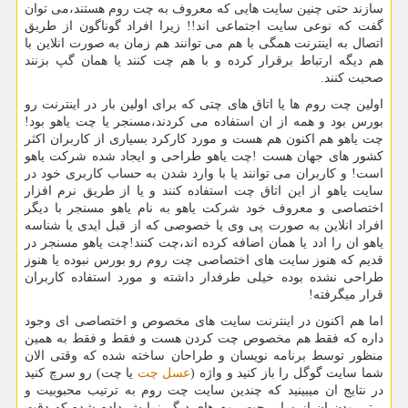
سازند حتی چنین سایت هایی که معروف به چت روم هستند،می توان
گفت که نوعی سایت اجتماعی اند
!!
زیرا افراد گوناگون از طریق
اتصال به اینترنت همگی با هم می توانند هم زمان به صورت انلاین با
هم دیگه ارتباط برقرار کرده و با هم چت کنند یا همان گپ بزنند
صحبت کنند.
اولین چت روم ها یا اتاق های چتی که برای اولین بار در اینترنت رو
بورس بود و همه از ان استفاده می کردند،مسنجر یا چت یاهو بود
!
چت یاهو هم اکنون هم هست و مورد کارکرد بسیاری از کاربران اکثر
کشور های جهان هست
!
چت یاهو طراحی و ایجاد شده شرکت یاهو
است
!
و کاربران می توانند یا با وارد شدن به حساب کاربری خود در
سایت یاهو از این اتاق چت استفاده کنند و یا از طریق نرم افزار
اختصاصی و معروف خود شرکت یاهو به نام یاهو مسنجر با دیگر
افراد انلاین به صورت پی وی یا خصوصی که از قبل ایدی یا شناسه
یاهو ان را ادد یا همان اضافه کرده اند،چت کنند
!
چت یاهو مسنجر در
قدیم که هنوز سایت های اختصاصی چت روم رو بورس نبوده یا هنوز
طراحی نشده بوده خیلی طرفدار داشته و مورد استفاده کاربران
قرار میگرفته
!
اما هم اکنون
در اینترنت سایت های مخصوص و اختصاصی ای وجود
داره که فقط هم مخصوص چت کردن هست و فقط و فقط به همین
منظور توسط برنامه نویسان و طراحان ساخته شده که وقتی الان
شما سایت گوگل را باز کنید و واژه
(
عسل چت
یا چت
)
رو سرچ کنید
در نتایج ان میبینید که چندین سایت چت روم به ترتیب محبوبیت و
برتر بودن ان از سایر چت روم های دیگر،نمایش داده شده که دقت