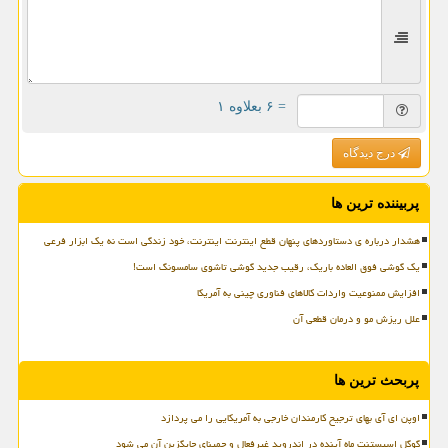
= ۶ بعلاوه ۱
درج دیدگاه
پربیننده ترین ها
هشدار درباره ی دستاوردهای پنهان قطع اینترنت اینترنت، خود زندگی است نه یک ابزار فرعی
یک گوشی فوق العاده باریک، رقیب جدید گوشی تاشوی سامسونگ است!
افزایش ممنوعیت واردات کالاهای فناوری چینی به آمریکا
علل ریزش مو و درمان قطعی آن
پربحث ترین ها
اوپن ای آی بهای ترجیح کارمندان خارجی به آمریکایی را می پردازد
گوگل اسیستنت ماه آینده در اندروید غیرفعال و جمینای جایگزین آن می شود