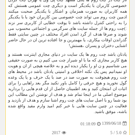
خصوصی کاربران با یکدیگر است و دیگری چت عمومی هستش که
همه کاربران به صورت همزمان و اشکار با یکدیگر صحبت میکنند
ادمین چت روم می تواند چت خصوصی بین کاربران خود یا با یکدیگر
را به راحتی کنترل داشته باشد تا یوقت خطایی از کاربری سر نزند
:)
چت روم ها از جمله سایت های سرگرمی و اجتماعی محسوب می
شوند و صرفا هدف از گرد امدن افراد مختلف در چنین سایتی فقط
گذراندن اوقات بیکاری، یا مهمترین و جا افتاده ترین ان در حال حاضر
اشنایی دختران و پسران ،هستش
!
یادتان باشد چت روم ها یک سایت در دنیای مجازی اینترنت هستند و
هیچ کاربر مجازی که ما با او شیراز چت می کنیم ن به صورت حقیقی
می شناسیم و ن او را یکبار دیده ایم و به خلاصه هیچی از ان و هویت
او نمیدانیم پس یک نکته اخلاقی و امنیتی یادتان باشد در محیط های
چت روم هیچوقت به صورت صد در صد با یک حرف و یا یک وعده
گول نخورید و هیچ حرفی را کامل باور نکنید مگر بعد راهایی را برای
اثبات ان امتحان کنید و بعد اطمینان حاصل از ان قدم هایی را بردارید
موضوع اصلی ما در اینجا تمام شد و هدف از نوشتن این مطالب این
بود شما رو با اصل سایت های چت روم اشنا سازم و هدف از بازدید و
فعالیت در چنین سایت هایی با خبر کنم امید وارم مفید واقع شده
باشه، موفق باشید.
1399/06/18
01:18:09
2017
5
/
5.0