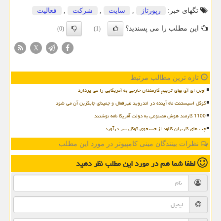
تگهای خبر:
رپورتاژ
,
سایت
,
شركت
,
فعالیت
این مطلب را می پسندید؟
(0)
(1)
X
تازه ترین مطالب مرتبط
اوپن ای آی بهای ترجیح کارمندان خارجی به آمریکایی را می پردازد
گوگل اسیستنت ماه آینده در اندروید غیرفعال و جمینای جایگزین آن می شود
1100 کارمند هوش مصنوعی به دولت آمریکا نامه نوشتند
چت های کاربران کلاود از جستجوی گوگل سر درآورد
نظرات بینندگان مینی کامپیوتر در مورد این مطلب
لطفا شما هم
در مورد این مطلب
نظر دهید