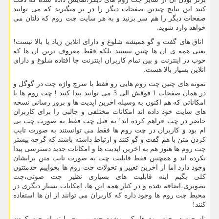
کنید این نتایج چندین صفحات دیگر را در بر میگیرند که می توانید
صفحات دیگر را هم سر بزنید و به هر سایت چت روم که دلتان می
خواهد وارد شوید.
اتاق های گفت و گو همیشه شلوغ و دارای انلاین زیاد یا بالا نیست
!
یعنی همه ی ان ها چنین نیستند بلکه فقط معروف ترین ان ها که
خوب در اینترنت و بین تمام کاربران اینترنت جا افتاده شلوغ و دارای
انلاین بسیار بالا هست
.
نمونه های چنین چت روم هایی رو فقط با سرچ واژه چت در گوگل و
در همان صفحات
1
فوقش الی
3
می توانید پیدا کنید
!
چت روم ها با
امکاناتی که هم اکنون به وسیله اخرین اپدیت ها و بروز رسانی نسخه
های سایت خود داده اند امکانات مختلفی و جالبی را برای کاربران
حاضر در چت فراهم کرده اند
!
به قبل چت فقط به صورت چت پی
ام بود و کاربران در چت روم ها فقط می توانستند به صورت تایپ
کردن متن با هم گفت و گو کنند و ارتباط داشته باشند که گرچه بیشتر
چت روم ها هنوز هم به اخرین اپدیت ها و امکانات جدید دسترسی پیدا
نکرده اند و همچنین فقط قابلیت چت به صورت تایپ متن برایشان
وجود دارد اما از اخرین تغییر و تحولات چت روم ها بخواییم خدمتتون
کلی بگیم اینه قابلیت های بسیاری نظیر چت صوتی،چت
تصویری،اضافه شده و در کنار همه این ها، امکانات بسیار دیگری در
محیط چت روم ها وجود داره که کاربران می توانند از ان ها استفاده
کنند
!
ناز چت در چت روم ها یکی مشهد چت پی وی یا تهران چت کردن