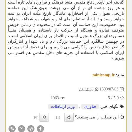
گنجینه آخر ناپذیر دفاع مقدس منشأ فرهنگ و فرآورده های تازه است
و هر روز چشمه ای نو از آن می جوشد. بدون شک این حماسه
تاریخی بعنوان یکی از افتخاراتِ ماندگار تاریخ ملّت ایران به ثبت
خواهد رسید و تا ابد آیینه تمام نمای ایثار و شهادت و شجاعت خواهد
بود. خصوصیت این حماسه آن است که در محدوده ی زمانی خویش
متوقف نمانده و هیچگاه از حرکت باز نایستاده و همچنان منشأ
دستاوردهای بزرگ همچون امنیت و اقتدار برای ایران اسلامی است.
در چهلمین سالگرد این حماسه بزرگ، نام و یاد شهدا و ایثارگران
گرانقدر دفاع مقدس را گرامی می داریم و برای تحقق آینده روشن
ایران اسلامی با استفاده از تجربه های دفاع مقدس هم قسم می
شویم.»
منبع:
minicomp.ir
1399/07/03
23:12:38
1963
5
/
5.0
تگهای خبر:
فناوری
,
وزیر ارتباطات
این مطلب را می پسندید؟
(0)
(1)
X