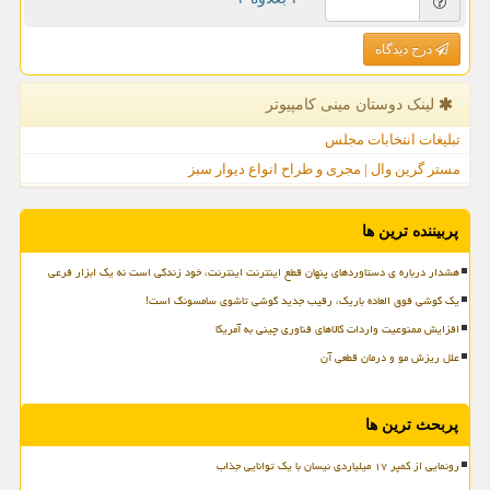
درج دیدگاه
لینک دوستان مینی كامپیوتر
تبلیغات انتخابات مجلس
مستر گرین وال | مجری و طراح انواع دیوار سبز
پربیننده ترین ها
هشدار درباره ی دستاوردهای پنهان قطع اینترنت اینترنت، خود زندگی است نه یک ابزار فرعی
یک گوشی فوق العاده باریک، رقیب جدید گوشی تاشوی سامسونگ است!
افزایش ممنوعیت واردات کالاهای فناوری چینی به آمریکا
علل ریزش مو و درمان قطعی آن
پربحث ترین ها
رونمایی از کمپر ۱۷ میلیاردی نیسان با یک توانایی جذاب