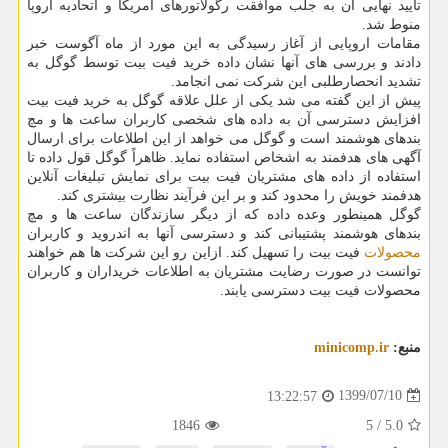
تأیید نهایی آن به جلب موافقت رگولاتورهای آمریکا و اتحادیه اروپا
منوط شد.
مقامات اروپایی از آغاز رسیدگی به این مورد از ماه آگوست خبر
دادند و بررسی های آنها نشان داده خرید فیت بیت توسط گوگل به
تشدید انحصارطلبی این شرکت نمی انجامد.
پیش از این گفته می شد یکی از علل علاقه گوگل به خرید فیت بیت
افزایش دسترسی آن به داده های شخصی کاربران ساعت ها و مچ
بندهای هوشمند است و گوگل می خواهد از این اطلاعات برای ارسال
آگهی های هدفمند به اشخاص استفاده نماید. ظاهراً گوگل قول داده تا
استفاده از داده های مشتریان فیت بیت برای نمایش تبلیغات آنلاین
هدفمند خویش را محدود کند و بر این فرآیند نظارت بیشتری کند.
گوگل همینطور وعده داده که از دیگر سازندگان ساعت ها و مچ
بندهای هوشمند پشتیبانی کند و دسترسی آنها به اندروید و کاربران
محصولات
فیت بیت را تسهیل کند. ازاین رو این شرکت ها هم خواهند
توانست در صورت رضایت مشتریان به اطلاعات خریداران و کاربران
محصولات فیت بیت دسترسی یابند.
منبع:
minicomp.ir
1399/07/10
13:22:57
1846
5
/
5.0