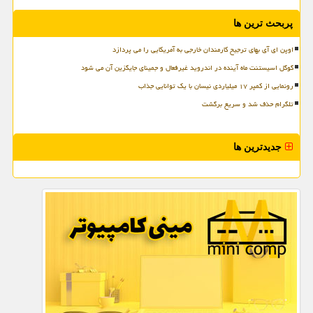
پربحث ترین ها
اوپن ای آی بهای ترجیح کارمندان خارجی به آمریکایی را می پردازد
گوگل اسیستنت ماه آینده در اندروید غیرفعال و جمینای جایگزین آن می شود
رونمایی از کمپر ۱۷ میلیاردی نیسان با یک توانایی جذاب
تلگرام حذف شد و سریع برگشت
جدیدترین ها