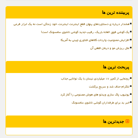
پربیننده ترین ها
هشدار درباره ی دستاوردهای پنهان قطع اینترنت اینترنت، خود زندگی است نه یک ابزار فرعی
یک گوشی فوق العاده باریک، رقیب جدید گوشی تاشوی سامسونگ است!
افزایش ممنوعیت واردات کالاهای فناوری چینی به آمریکا
علل ریزش مو و درمان قطعی آن
پربحث ترین ها
رونمایی از کمپر ۱۷ میلیاردی نیسان با یک توانایی جذاب
تلگرام حذف شد و سریع برگشت
یوتیوب پاک سازی ویدئو های هوش مصنوعی را آغاز کرد
خبر بد برای طرفداران گوشی تاشوی سامسونگ
جدیدترین ها