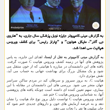
به گزارش مینی كامپیوتر جایزه نوبل پزشكی سال جاری، به ˮهاروی
جی آلترˮ، مایكل هوتونˮ و ˮچارلز رایسˮ برای كشف ویروس
هپاتیت سی اهدا شد.
به گزارش مینی کامپیوتر به نقل از ایسنا،
اهدای این جایزه، به پاس
پژوهش های آنها در زمینه کشف ویروس هپاتیت C صورت گرفت.
یافته های این دانشمندان در مبارزه با هپاتیتی که از خون منتقل می
شود و یک مشکل بزرگ برای بهداشت جهانی به حساب می آید،
نقش موثری دارد.
هپاتیت C، به بروز سیروز و سرطان کبد در مردم ساکن سراسر
جهان منجر می شود. بررسی های این دانشمندان در مقابله با این
بیماری، سهم تعیین کننده ای داشته است چونکه یافته های پژوهشی
آنها، به شناسایی ویروس هپاتیت C ختم شد.
کشف ویروس هپاتیت C توانست دلیل بروز نوع حاد هپاتیت را نشان
دهد و به عرضه آزمایش های خون و داروهای جدیدی ختم شود که
جان میلیون ها نفر را نجات می دهند.