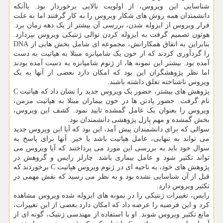
شناسایی این ویروس، از اولویت بالایی برخوردار بود. باآنکه
دانشمندان همه روش های شکار ویروس را به کار گرفتند اما به علت
فرار ویروس از ایزوله شدن، بررسی آن بیشتر از یک دهه زمان برد.
هوتون تصمیم گرفت به ایزوله کردن توالی ژنتیکی ویروس بپردازد.
بنابراین به اتفاق همکارانش، مجموعه ای شامل بخش هایی از DNA
را گردآوری کردند که از خون یک شامپانزه مبتلا به هپاتیت به دست
آمده بود. بیشتر این نمونه ها، از ژنوم شامپانزه به دست آمده بودند
اما نظر پژوهشگران این بود که امکان دارد بعضی از آنها به یک
ویروس ناشناخته تعلق داشته باشند.
پژوهش های بیشتر، حضور یک ویروس جدید را نشان داد که هپاتیت C
نام گرفت. حضور پادتن ها در خون بیماران مبتلا به هپاتیت مزمن،
ویروس را بعنوان یک عامل گمشده تایید نمود. کشف این ویروس،
بخش گمشده و مهم پازل پژوهشی دانشمندان بود.
سوالی که برای دانشمندان پیش آمد، این بود که آیا این ویروس جدید
می تواند به تنهایی، عامل هپاتیت باشد یا خیر. آنها برای پاسخ به
سوال خود باید به بررسی این مورد می پرداختند که آیا ویروس می
تواند تکثیر شود و عامل بیماری باشد. چارلز رایس و گروهش در
پژوهش های خود، به ناحیه ای در ژنوم ویروس هپاتیت C برخوردند که
قبل از آن شناسایی نشده بود و به نظر می رسید که نقش مهمی در
تکثیر ویروس دارد.
رایس، تغییرات ژنتیکی را در نمونه های ایزوله شده ویروس مشاهده
کرد و این فرضیه را عرضه داد که امکان دارد بعضی از این تغییرات،
مانع تکثیر ویروس شوند. او با استفاده از مهندسی ژنتیک، گونه ای از