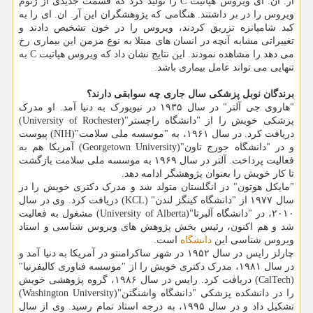
آر. ان. ای ویروس هپاتیت C را تولید کرد که قسمت جدیدی از ژنوم
ویروس را در بر داشتند. هنگامی که پژوهشگران این آر. ان. ای را به
کبد شامپانزه تزریق کردند، ویروس را در خون تشخیص دادند و
تغییراتی مشابه آنچه در انسان های مبتلا به نوع مزمن این بیماری رخ
می دهد را مشاهده نمودند. این نتایج نشان داد که ویروس هپاتیت C به
تنهایی می تواند عامل بیماری باشد.
برندگان نوبل پزشکی سال جاری چه سوابقی دارند؟
"هاروی جی آلتر" در سال ۱۹۳۵ در نیویورک به دنیا آمد. او مدرک
پزشکی خویش را از "دانشگاه راچستر"(University of Rochester)
دریافت کرد. در سال ۱۹۶۱، به "موسسه ملی سلامت"(NIH) پیوست
و در "دانشگاه جورج تاون"(Georgetown University) آمریکا هم به
فعالیت پرداخت. آلتر در سال ۱۹۶۹ به موسسه ملی سلامت بازگشت
تا کار خویش را بعنوان پژوهشگر ادامه دهد.
"مایکل هوتون" در انگلستان متولد شد و مدرک دکتری خویش را در
سال ۱۹۷۷ از "دانشگاه کینگز لندن" (KCL) دریافت کرد. وی در سال
۲۰۱۰، در "دانشگاه آلبرتا"(University of Alberta) مشغول به فعالیت
شد و هم اکنون، رئیس بخش پژوهش های ویروس شناسی و استاد
ویروس شناسی این
دانشگاه
است.
چارلز رایس در سال ۱۹۵۲ در شهر ساکرامنتو در آمریکا به دنیا آمد و
در سال ۱۹۸۱، مدرک دکتری خویش را از "موسسه فناوری کالیفرنیا"
(CalTech) دریافت کرد. رایس در سال ۱۹۸۶، گروه پژوهشی خویش
را در دانشکده پزشکی "دانشگاه واشنگتن"(Washington University)
تشکیل داد و در سال ۱۹۹۵، به درجه استاد تمام رسید. وی از سال