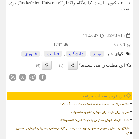
۲۰۰۱ تاکنون، استاد "دانشگاه راکفلر"(Rockefeller University) بوده
است.
1399/07/15
11:43:47
1797
5
/
5.0
تگهای خبر:
تولید
,
دانشگاه
,
فعالیت
,
فناوری
این مطلب را می پسندید؟
(0)
(1)
X
تازه ترین مطالب مرتبط
یوتیوب پاک سازی ویدئو های هوش مصنوعی را آغاز کرد
خبر بد برای طرفداران گوشی تاشوی سامسونگ
1100 کارمند هوش مصنوعی به دولت آمریکا نامه نوشتند
جایگزینی انسان با هوش مصنوعی اوبر ۱۰ درصد از کارکنان بخش پشتیبانی خویش را تعدیل
کرد