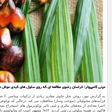
مینی كامپیوتر: خراسان رضوی مطالعه ای كه روی سلول های كبدی موش ها انجام شده نشان میدهد كه ویتامین E استخرا
به گ
فرآیندهای متابولیکی (سوخت وساز) محافظت می کند. درحالی که توکوفرول 
فاکتور در هسته سلولی بررسی کردند. Nrf۲ مشهور است که متابولیسم دارو در مرحله دوم را در واکنش به فرآیندهای متابولیک تنظیم می کند. ژن ها نیز مکانیسم های دفاع سلولی را فعال می کنند.