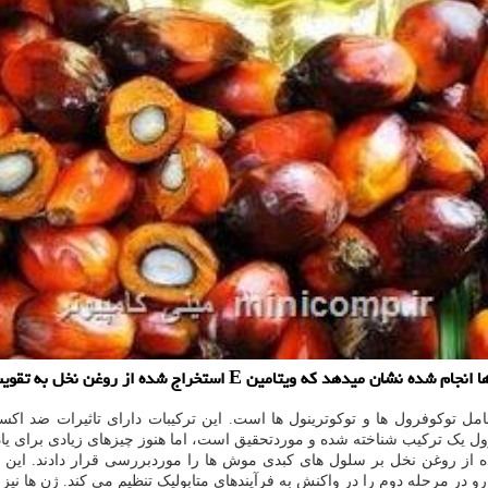
ج شده از روغن نخل به تقویت واكنش ایمنی بدن كمك می نماید.
زارش نیوز، روغن نخل حاوی مقادیر زیادی از ترکیبات ویتامین E شامل توکوفرول ها و توکوترینول ها است. ای
یک ترکیب شناخته شده و موردتحقیق است، اما هنوز چیزهای زیادی برای یادگی