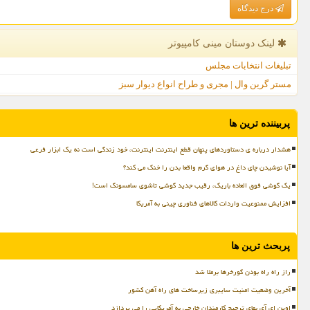
درج دیدگاه
لینک دوستان مینی كامپیوتر
تبلیغات انتخابات مجلس
مستر گرین وال | مجری و طراح انواع دیوار سبز
پربیننده ترین ها
هشدار درباره ی دستاوردهای پنهان قطع اینترنت اینترنت، خود زندگی است نه یک ابزار فرعی
آیا نوشیدن چای داغ در هوای گرم واقعا بدن را خنک می کند؟
یک گوشی فوق العاده باریک، رقیب جدید گوشی تاشوی سامسونگ است!
افزایش ممنوعیت واردات کالاهای فناوری چینی به آمریکا
پربحث ترین ها
راز راه راه بودن گورخرها برملا شد
آخرین وضعیت امنیت سایبری زیرساخت های راه آهن کشور
اوپن ای آی بهای ترجیح کارمندان خارجی به آمریکایی را می پردازد