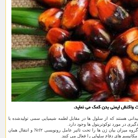
ن ترکیبات دارای تاثیرات ضد اکسیدانی هستند که از سلول ها در مقابل لطمه شیمیایی سمی تولیدشده با
ری در مورد توکوترینول ها وجود دارد.
اخیرا تعدادی از محققان مالزی و لیبی تاثیر توکوترینول های استخراج شده از روغن نخل بر سلول های کبدی موش ها را موردبررسی قرار دادند. این گروه میزان بیان ژن ها را تحت تاثیر عامل رونویسی Nrf۲ و انتقال همان