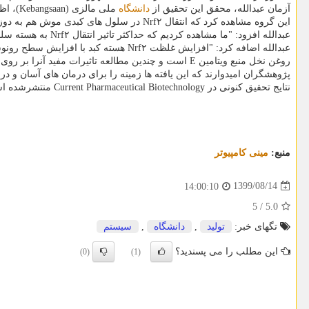
آزمان عبدالله، محقق این تحقیق از
دانشگاه
ملی مالزی (Kebangsaan)، اظهار داشت: "تحقیق ما نخستین مطالعه در مورد تاثیر توکوترینول ها بر روی ماده ژنتیکی Nrf۲ در هسته است. "
این گروه مشاهده کرد که انتقال Nrf۲ در سلول های کبدی موش هم به دوز و هم به عملکرد مربوط است.
عبدالله افزود: "ما مشاهده کردیم که حداکثر تاثیر انتقال Nrf۲ به هسته سلول کبد بعد از تجویز عصاره روغن نخل در ۶۰ دقیقه تجویز رخ داده است. "
عبدالله اضافه کرد: "افزایش غلظت Nrf۲ هسته کبد با افزایش سطح رونوشت چندین ژن تنظیم شده با Nrf۲ مطابقت دارد. "
روغن نخل منبع ویتامین E است و چندین مطالعه تاثیرات مفید آنرا بر روی سیستم ایمنی بدن نشان دادند که شامل کارهای ضد اکسیدان و ضد سرطان و همین طور محافظت از سلول است.
پژوهشگران امیدوارند که این یافته ها زمینه را برای درمان های آسان و در
نتایج تحقیق کنونی در Current Pharmaceutical Biotechnology منتشرشده است.
منبع:
مینی كامپیوتر
1399/08/14
14:00:10
5
/
5.0
تگهای خبر:
تولید
,
دانشگاه
,
سیستم
این مطلب را می پسندید؟
(0)
(1)